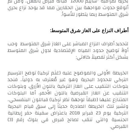
بحرية لمراقبة “سايبم 12000” قبالة قبرص بالفعل.. ومن ثم
أتوقع حدوث مواجهة بين الحفارين مما قد يوجد نزاع بحري
شرق المتوسط ربما يتطور للأسوأ.
أطراف النزاع على الغاز شرق المتوسط:
لتحديد أطراف النزاع المباشر على الغاز شرق المتوسط وجب
أولاً توضيح حدود المياه الإقتصادية لدول شرق المتوسط
بشكل أكثر تفصيلاً كالاتي:
الخريطة الأولى والموضوح عليه (عَلَم تركيا) توضح الترسيم
التركي للحدود البحرية وهو غير مُعترف به دولياً.. فنجد
بلوكات التنقيب على الغاز التركية باللون الأزرق، وبلوكات
التنقيب عن الغاز القبرصية باللون الأحمر، أما البلوكات
المتنازع عليها (طبقاً لوجهة نظر تركيا) فباللون البنفسجي..
وتشير تلك الخريطة الصادرة حديثاً إلى سبق قيام البحرية
التركية يوم 23 فبراير 2018 باعتراض سفينة حفر إيطالية
الجنسية والتي تنقب لصالح قبرص في بلوك رقم (3)
القبرصي.