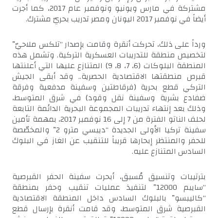
مشتركة في مارس ويونيو ونوفمبر عام 2017، كما أجرت
أيضاً في نوفمبر 2017 اليونان ومصر تدريب بحريّ مشترك.
ورداً على ذلك، تحركت أنقرة وقامت بإصدار “تلكس ملاحيّ”
لتخصيص منطقة للتدريبات العسكرية التركية. وتشمل هذه
المنطقة البلوكات (6، 7، 8، 9) المتنازع عليها التي أعلنتها
قبرص منطقتها الاقتصادية الحصرية.. وقد أبقى الجيش
التركي قطع بحرية (فرقاطتين وسفينة مدفعية وفرقة
ضفادع بشرية وسفينة نقل وقود) في شرق المتوسط،
وذلك بعد إنتهاء تدريبات المجموعة البحرية الدائمة التابعة
لحلف الناتو الفترة من 7 إلى 16 نوفمبر 2017، بمهمة تأمين
سفينة تركيا الأولى الجديدة “ديبسي مترو 2” والمخصّصة
للحفر والمنتظر إبحارها قريباً للتنقيب عن الغاز في البلوك
السادس المتنازع عليه.
بترتيبات وتنسيق مُسبق، أبحرت سفينة الحفر القبرصية
“سايبم 12000” لتنفيذ عمليات تنقيب وحفر بمنطقة
“كاليبسو” بالبلوك السادس داخل المنطقة الاقتصادية
القبرصية شرق المتوسط، وقد قامت أنقرة بإرسال قطع