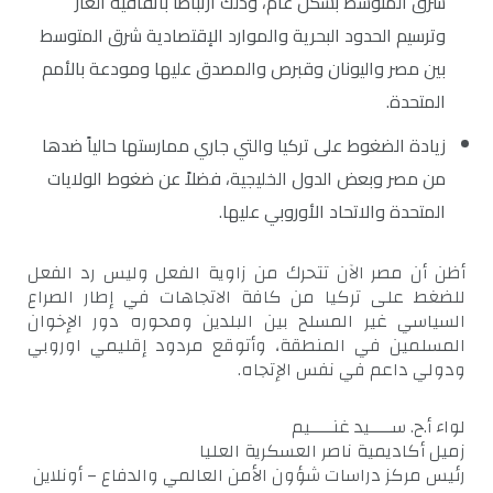
شرق المتوسط بشكل عام، وذلك ارتباطاً باتفاقية الغاز
وترسيم الحدود البحرية والموارد الإقتصادية شرق المتوسط
بين مصر واليونان وقبرص والمصدق عليها ومودعة بالأمم
المتحدة.
زيادة الضغوط على تركيا والتي جاري ممارستها حالياً ضدها
من مصر وبعض الدول الخليجية، فضلاً عن ضغوط الولايات
المتحدة والاتحاد الأوروبي عليها.
أظن أن مصر الآن تتحرك من زاوية الفعل وليس رد الفعل
للضغط على تركيا من كافة الاتجاهات في إطار الصراع
السياسي غير المسلح بين البلدين ومحوره دور الإخوان
المسلمين في المنطقة، وأتوقع مردود إقليمي اوروبي
ودولي داعم في نفس الإتجاه.
لواء أ.ح. ســــيد غنــــيم
زميل أكاديمية ناصر العسكرية العليا
رئيس مركز دراسات شؤون الأمن العالمي والدفاع – أونلاين