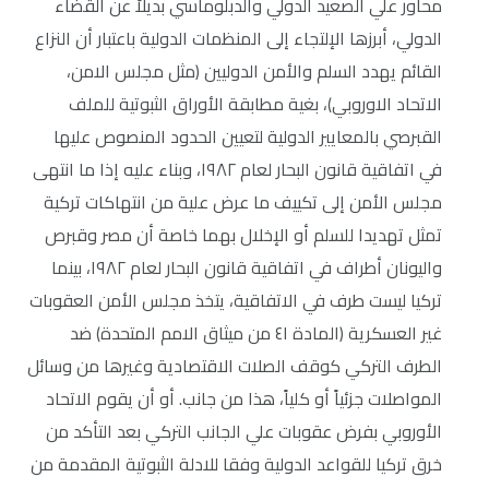
محاور علي الصعيد الدولي والدبلوماسي بديلاً عن القضاء
الدولي، أبرزها الإلتجاء إلى المنظمات الدولية باعتبار أن النزاع
القائم يهدد السلم والأمن الدوليين (مثل مجلس الامن،
الاتحاد الاوروبي)، بغية مطابقة الأوراق الثبوتية للملف
القبرصي بالمعايير الدولية لتعيين الحدود المنصوص عليها
في اتفاقية قانون البحار لعام ١٩٨٢، وبناء عليه إذا ما انتهى
مجلس الأمن إلى تكييف ما عرض علية من انتهاكات تركية
تمثل تهديدا للسلم أو الإخلال بهما خاصة أن مصر وقبرص
واليونان أطراف في اتفاقية قانون البحار لعام ١٩٨٢، بينما
تركيا ليست طرف في الاتفاقية، يتخذ مجلس الأمن العقوبات
غير العسكرية (المادة ٤١ من ميثاق الامم المتحدة) ضد
الطرف التركي كوقف الصلات الاقتصادية وغيرها من وسائل
المواصلات جزئياً أو كلياً، هذا من جانب. أو أن يقوم الاتحاد
الأوروبي بفرض عقوبات علي الجانب التركي بعد التأكد من
خرق تركيا للقواعد الدولية وفقا للادلة الثبوتية المقدمة من