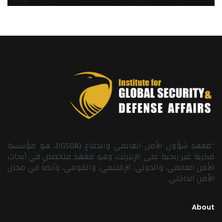
“معهد شؤون الأمن العالمي والدفاع (IGSDA)، هو مؤسسة
فكرية غير ربحية على الإنترنت، وهو معهد متخصص في أبحاث
الأمن العالمي، والدولي، الإقليمي، والقومي، وأيضاً في مجال
الأمن الداخلي.
About