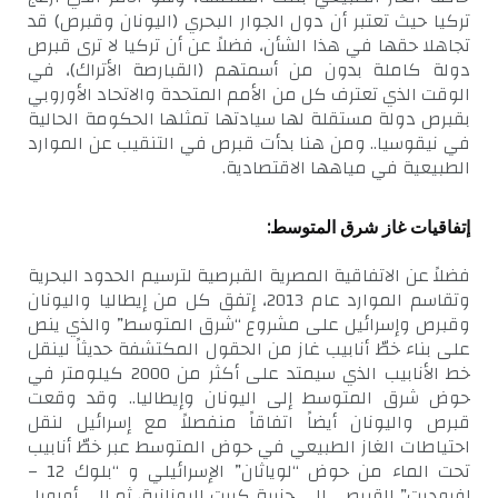
تركيا حيث تعتبر أن دول الجوار البحري (اليونان وقبرص) قد
تجاهلا حقها في هذا الشأن، فضلاً عن أن تركيا لا ترى قبرص
دولة كاملة بدون من أسمتهم (القبارصة الأتراك)، في
الوقت الذي تعترف كل من الأمم المتحدة والاتحاد الأوروبي
بقبرص دولة مستقلة لها سيادتها تمثلها الحكومة الحالية
في نيقوسيا.. ومن هنا بدأت قبرص في التنقيب عن الموارد
الطبيعية في مياهها الاقتصادية.
إتفاقيات غاز شرق المتوسط:
فضلاً عن الاتفاقية المصرية القبرصية لترسيم الحدود البحرية
وتقاسم الموارد عام 2013، إتفق كل من إيطاليا واليونان
وقبرص وإسرائيل على مشروع “شرق المتوسط” والذي ينص
على بناء خطّ أنابيب غاز من الحقول المكتشفة حديثاً لينقل
خط الأنابيب الذي سيمتد على أكثر من 2000 كيلومتر في
حوض شرق المتوسط إلى اليونان وإيطاليا.. وقد وقعت
قبرص واليونان أيضاً اتفاقاً منفصلاً مع إسرائيل لنقل
احتياطات الغاز الطبيعي في حوض المتوسط عبر خطّ أنابيب
تحت الماء من حوض “لوياثان” الإسرائيلي و “بلوك 12 –
إفروديت” القبرصي إلى جزيرة كريت اليونانية، ثم إلى أوروبا..