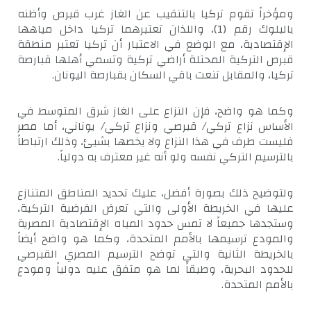
ومؤخراً تقوم تركيا بالتنقيب عن الغاز غرب قبرص وأظنه
بالبلوك رقم (1)، واللذان تعتبرهما تركيا داخل مياهها
الإقتصادية، مع الوضع في الاعتبار أن تركيا تعتبر منطقة
قبرص التركية المحتلة أراضي تركية وتسمي أهلها قبارصة
تركيا، والمقابل تنعت باقي السكان بقبارصة اليونان.
وكما هو واضح، فإن النزاع على الغاز شرق المتوسط في
الأساس نزاع تركي/ قبرصي ونزاع تركي/ يوناني، أما مصر
فليست طرف في هذا النزاع ولا يخصها بشيئ، وذلك ارتباطاً
بالترسيم التركي نفسه ولو أنه غير معترف به دولياً.
ولتوضيح ذلك بصورة أفضل، عليك تحديد المناطق المتنازع
عليها في الخريطة الأولى والتي تعرض الفرضية التركية،
وستجدها جميعاً لا تمس حدود المياه الإقتصادية المصرية
والمودع ترسيمها بالأمم المتحدة، وكما هو واضح أيضاً
بالخريطة الثانية والتي توضح الترسيم المصري القبرصي
للحدود البحرية، وطبقاً لما هو متفق عليه دولياً ومودع
بالأمم المتحدة.