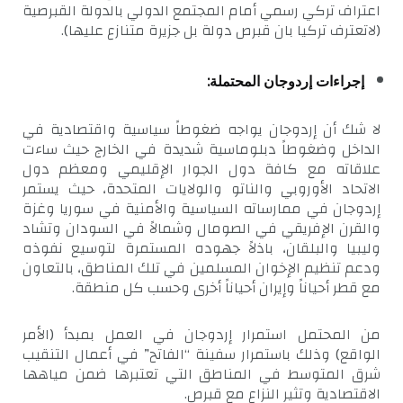
اعتراف تركي رسمي أمام المجتمع الدولي بالدولة القبرصية
(لاتعترف تركيا بان قبرص دولة بل جزيرة متنازع عليها).
إجراءات إردوجان المحتملة:
لا شك أن إردوجان يواجه ضغوطاً سياسية واقتصادية في
الداخل وضغوطاً دبلوماسية شديدة في الخارج حيث ساءت
علاقاته مع كافة دول الجوار الإقليمي ومعظم دول
الاتحاد الأوروبي والناتو والولايات المتحدة، حيث يستمر
إردوجان في ممارساته السياسية والأمنية في سوريا وغزة
والقرن الإفريقي في الصومال وشمالاً في السودان وتشاد
وليبيا والبلقان، باذلاً جهوده المستمرة لتوسيع نفوذه
ودعم تنظيم الإخوان المسلمين في تلك المناطق، بالتعاون
مع قطر أحياناً وإيران أحياناً أخرى وحسب كل منطقة.
من المحتمل استمرار إردوجان في العمل بمبدأ (الأمر
الواقع) وذلك باستمرار سفينة “الفاتح” في أعمال التنقيب
شرق المتوسط في المناطق التي تعتبرها ضمن مياهها
الاقتصادية وتثير النزاع مع قبرص.