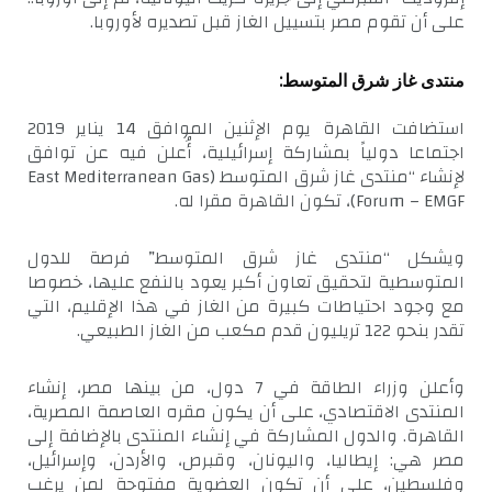
على أن تقوم مصر بتسييل الغاز قبل تصديره لأوروبا.
منتدى غاز شرق المتوسط:
استضافت القاهرة يوم الإثنين الموافق 14 يناير 2019
اجتماعا دولياً بمشاركة إسرائيلية، أُعلن فيه عن توافق
لإنشاء “منتدى غاز شرق المتوسط (East Mediterranean Gas
Forum – EMGF)، تكون القاهرة مقرا له.
ويشكل “منتدى غاز شرق المتوسط” فرصة للدول
المتوسطية لتحقيق تعاون أكبر يعود بالنفع عليها، خصوصا
مع وجود احتياطات كبيرة من الغاز في هذا الإقليم، التي
تقدر بنحو 122 تريليون قدم مكعب من الغاز الطبيعي.
وأعلن وزراء الطاقة في 7 دول، من بينها مصر، إنشاء
المنتدى الاقتصادي، على أن يكون مقره العاصمة المصرية،
القاهرة. والدول المشاركة في إنشاء المنتدى بالإضافة إلى
مصر هي: إيطاليا، واليونان، وقبرص، والأردن، وإسرائيل،
وفلسطين، على أن تكون العضوية مفتوحة لمن يرغب