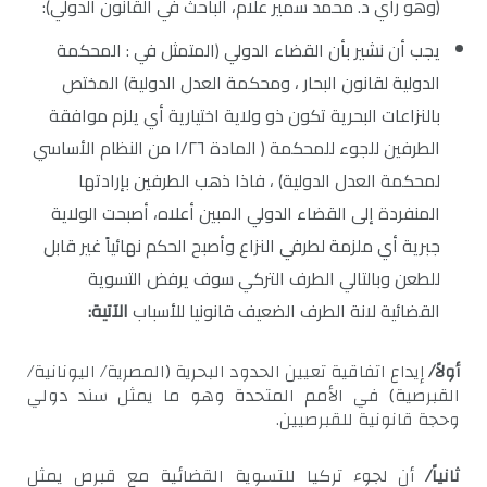
(وهو رأي د. محمد سمير علام، الباحث في القانون الدولي):
يجب أن نشير بأن القضاء الدولي (المتمثل في : المحكمة
الدولية لقانون البحار ، ومحكمة العدل الدولية) المختص
بالنزاعات البحرية تكون ذو ولاية اختيارية أي يلزم موافقة
الطرفين للجوء للمحكمة ( المادة ١/٢٦ من النظام الأساسي
لمحكمة العدل الدولية) ، فاذا ذهب الطرفين بإرادتها
المنفردة إلى القضاء الدولي المبين أعلاه، أصبحت الولاية
جبرية أي ملزمة لطرفي النزاع وأصبح الحكم نهائياً غير قابل
للطعن وبالتالي الطرف التركي سوف يرفض التسوية
القضائية لانة الطرف الضعيف قانونيا للأسباب
الآتية:
أولاً/
إيداع اتفاقية تعيين الحدود البحرية (المصرية/ اليونانية/
القبرصية) في الأمم المتحدة وهو ما يمثل سند دولي
وحجة قانونية للقبرصيين.
ثانياً/
أن لجوء تركيا للتسوية القضائية مع قبرص يمثل