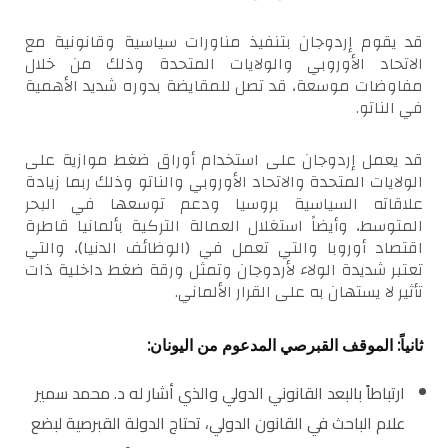
قد يقوم إردوجان بتنفيذ مناورات سياسية وقانونية مع
الاتحاد الأوروبي والولايات المتحدة وذلك من خلال
مفاوضات موسعة، قد تصل للمقايضة بدوره شديد الأهمية
في الناتو.
قد يعمل إردوجان على استخدام أوراق ضغط موازية على
الولايات المتحدة والاتحاد الأوروبي والناتو وذلك ربما زيادة
علاقاته السياسية بروسيا ودعم توسعها في البحر
المتوسط، وأيضاً استغلال العمالة التركية بألمانيا قاطرة
اقتصاد أوروبا والتي تعمل في (الوظائف الدنيا)، والتي
تعتبر شديدة الولاء لأردوجان وتمثل ورقة ضغط داخلية ذات
تأثير لا يستهان به على القرار الألماني.
ثانياً: الموقف القبرصي المدعوم من اليونان:
ارتباطاً بالبعد القانوني الدولي والذي أشار له د. محمد سمير
علام الباحث في القانون الدولي، تحتاج الدولة القبرصية لبضع