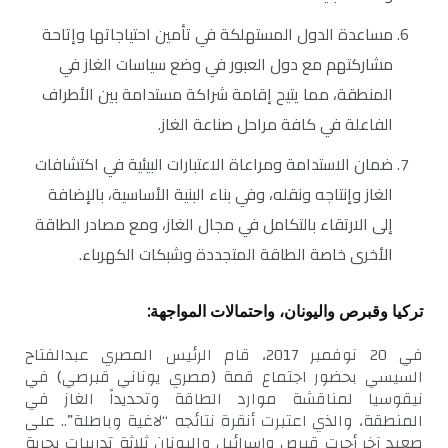
مساعدة الدول المستهلكة في تأمين احتياجاتها وإتاحة
مشاركتهم مع دول العبور في وضع سياسات الغاز في
المنطقة، مما يتيح إقامة شراكة مستدامة بين الأطراف
الفاعلة في كافة مراحل صناعة الغاز.
ضمان الاستدامة ومراعاة الاعتبارات البيئية في اكتشافات
الغاز وإنتاجه ونقله، وفي بناء البنية الأساسية، بالإضافة
إلى الارتقاء بالتكامل في مجال الغاز، ومع مصادر الطاقة
الأخرى خاصة الطاقة المتجددة وشبكات الكهرباء.
تركيا وقبرص واليونان، واحتمالات المواجهة:
في 20 نوفمبر 2017، قام الرئيس المصري عبدالفتاح
السيسي بحضور اجتماع قمة (مصري يوناني قبرصي) في
نيقوسيا لمناقشة موارد الطاقة وتحديداً الغاز في
المنطقة، والذي اعتبرت أنقرة نتائجه “لاغية وباطلة”.. على
صعيد آخر أجرت قبرص وإسرائيل واليونان ثلاثة تدريبات بحرية