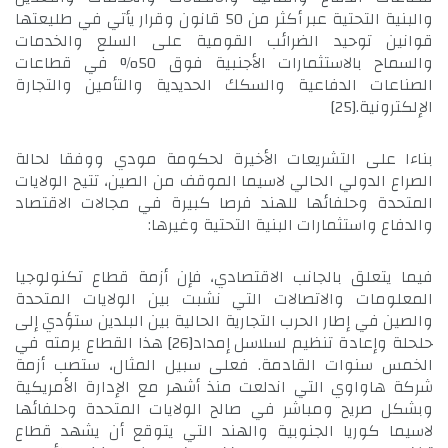
والبنية التحتية عبر أكثر من 50 قانون وقرار يأتي في طليعتها
قوانين توحيد الضرائب القومية على السلع والخدمات
والسماح بالاستثمارات الأجنبية فوق 50% في قطاعات
الصناعات الدفاعية والسكك الحديدية والتأمين والتجارة
الإلكترونية.
[25]
بناءا على التشريعات الأخيرة لحكومة مودي ووفقا لحالة
الصراع الدولي الحالي لاسيما الموقف من الصين، تتيح الولايات
المتحدة وحلفائها للهند فرصا كبيرة في مجالات الاقتصاد
والدفاع واستثمارات البنية التحتية وغيرها:
فيما يتعلق بالجانب الاقتصادي، فإن أزمة قطاع تكنولوجيا
المعلومات والاتصالات التي نشبت بين الولايات المتحدة
والصين في إطار الحرب التجارية الحالية بين البلدين ستؤدي إلى
حلحلة وإعادة تنظيم لسلاسل إمداد
[26]
هذا القطاع برمته في
الخمس سنوات القادمة. فعلى سبيل المثال، ستصب أزمة
شركة هاواوي التي اندلعت منذ أشهر مع الإدارة الأمريكية
وبشكل صريح ومباشر في صالح الولايات المتحدة وحلفائها
لاسيما كوريا الجنوبية والهند التي يتوقع أن يشهد قطاع