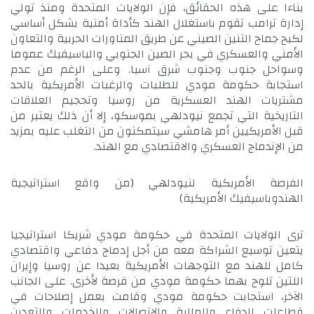
بناءا على هذه الحقائق، فإن الولايات المتحدة ومنذ تولي
إدارة ترامب تقوم باستغلال الهند كأداة أمنية بشكل أساسي
لكبح جماح التنين الصيني عن طريق المناورات الحربية والتعاون
الأمني والعسكري في بحر الصين الجنوبي والباسيفيك عموما
وسواحل جنوب وجنوب شرق آسيا. وعلى الرغم من عدم
استجابة حكومة مودي للطلبات والرغبات الأمريكية بالحد
مشتريات الهند العسكرية من روسيا وتحجيم العلاقات
التاريخية التي تجمع نيودلهي بموسكو، إلا أن ذلك يعتبر من
قبل الأمريكيين أمر هامشي سيتمكنون من التغلب عليه بمزيد
من الإندماج العسكري والاقتصادي مع الهند.
الفرصة الأمريكية لنيودلهي (من واقع استراتيجية
الهندوباسيفيك الأمريكية)
ترى الولايات المتحدة في حكومة مودي شريكا استراتيجيا
يتعين توسيع الشراكة معه من أجل إدماج دفاعي واقتصادي
كامل للهند مع التوجهات الأمريكية بعيدا عن روسيا وإيران
اللتين تلوح بهما حكومة مودي من فرصة لأخرى. على الجانب
الآخر، استجابت حكومة مودي وقامت بعمل إصلاحات في
قطاعات الدفاع والمالية والاتصالات والخدمات والتعدين