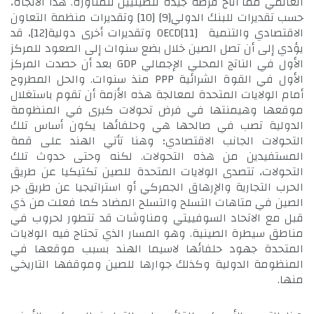
العالمي مما أتاح فرصة جيدة للصينيين للمناورة. هذا الاتجاه،
حسب تقديرات للبنك الدولي
[9]
[10]
وتقديرات منظمة التعاون
الاقتصادي والتنمية OECD
[11]
وتقديرات أخرى دولية
[12]
، قد
يؤدي إلى أن تصل الصين خلال بضع سنوات إلى الصعود للمركز
الأول في الناتج المحلي الإجمالي GDP بعد أن حصدت المركز
الأول في القوة الشرائية PPP منذ سنوات. والحل المطروح
أمام الولايات المتحدة لمعالجة هذه الأزمة أن تقوم باستغلال
موقعها وهيمنتها في فرض تحولات كبرى في المنظومة
الدولية تصب في صالحها هي وحلفائها يكون أساس تلك
التحولات الجانب الاقتصادي؛ وهنا تأتي الهند على قمة
المستفيدين من هذه التحولات. لكنه وحتى حدوث تلك
التحولات، تتصدى الولايات المتحدة للصين تكتيكيا عن طريق
الحرب التجارية والإرهاق الجمركي أو استراتيجيا عن طريق جر
الصين في متاهات التسلح والتسلح المضاد كما فعلت من ذي
قبل مع الاتحاد السوفييتي ومناوشات قد تتطور لحروب في
مناطق سيطرة الصينية. وهو المسار الذي تحتاج فيه الولايات
المتحدة جهود حلفائها لاسيما الهند بسبب موقعها في
المنظومة الدولية وكذلك جوارها للصين وموقفها التاريخي
منها.