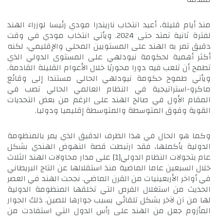
منذ أيام قليلة، أعيد انتخاب ناريندرا مودي رئيسا لوزراء الهند
لفترة ثانية تمتد حتى 2024. ويأتي انتخاب مودي في وقت
دقيق تمر به الهند على المستويين المحلي والإقليمي، لكنه
أكثر أهمية لحكومة نيودلهي على المستوى الدولي الذي
تطمح أن تلعب فيه دورا محوريًا خلال الأعوام القليلة القادمة.
ويأتي طموح حكومة نيودلهي الحالي مستندا إلى وقائع
ماكرو-استراتيجية في النظام العالمي الحالي تصب في
المقام الأول في صالح الهند على الرغم من بعض التحديات
القوية وفوق المتوسطة والمتوسطة إقليميا ودوليا.
وكما هو الحال في هذا الظرف الدقيق الذي يمر بالمنظومة
الدولية بأكملها، فقد ارتبطت قصة النهوض الهندي بشكل
عام بتحولات النظام الدولي
[1]
على مدار محاولات الهند الثلاث
خلال السبعين عاما الماضية منذ استقلالها عن التاج البريطاني
في أواخر الأربعينيات من القرن الماضي. نجحت الهند في العصر
الحديث من استغلال الفرص التي تخلقها المنظومة الدولية
لها من آن لآخر بشكل تلقائي بسبب جوارها للصين. ذلك الجوار
المأزوم جعل من الهند على رأس الدول التي استفادت من