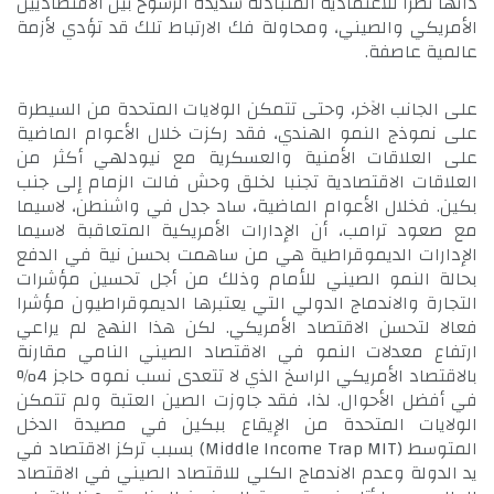
ذاتها نظرا للاعتمادية المتبادلة شديدة الرسوخ بين الاقتصاديين
الأمريكي والصيني، ومحاولة فك الارتباط تلك قد تؤدي لأزمة
عالمية عاصفة.
على الجانب الآخر، وحتى تتمكن الولايات المتحدة من السيطرة
على نموذج النمو الهندي، فقد ركزت خلال الأعوام الماضية
على العلاقات الأمنية والعسكرية مع نيودلهي أكثر من
العلاقات الاقتصادية تجنبا لخلق وحش فالت الزمام إلى جنب
بكين. فخلال الأعوام الماضية، ساد جدل في واشنطن، لاسيما
مع صعود ترامب، أن الإدارات الأمريكية المتعاقبة لاسيما
الإدارات الديموقراطية هي من ساهمت بحسن نية في الدفع
بحالة النمو الصيني للأمام وذلك من أجل تحسين مؤشرات
التجارة والاندماج الدولي التي يعتبرها الديموقراطيون مؤشرا
فعالا لتحسن الاقتصاد الأمريكي. لكن هذا النهج لم يراعي
ارتفاع معدلات النمو في الاقتصاد الصيني النامي مقارنة
بالاقتصاد الأمريكي الراسخ الذي لا تتعدى نسب نموه حاجز 4%
في أفضل الأحوال. لذا، فقد جاوزت الصين العتبة ولم تتمكن
الولايات المتحدة من الإيقاع ببكين في مصيدة الدخل
المتوسط (Middle Income Trap MIT) بسبب تركز الاقتصاد في
يد الدولة وعدم الاندماج الكلي للاقتصاد الصيني في الاقتصاد