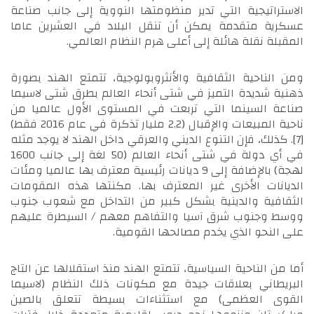
الاستراتيجية التي تدير منظومتها النووية إلى جانب صناعة
عسكرية متقدمة يمكن أن تنقل البلاد في العشرين عاما
المقبلة نقلة هائلة إلى أعلى هرم النظام العالمي.
ومن الناحية الثقافية والأنثروبولوجية، تتمتع الهند بصورة
ذهنية شديدة التميز في شتى أنحاء العالم بطرق شتى لاسيما
صناعة السينما التي تربعت في المستوى الأول عالميا من
ناحية المبيعات والإقبال (2.2 مليار تذكرة في عام 2016 فقط)
[7]
. كذلك، فإن التنوع الديني والعرقي داخل الهند لا يوجد مثله
في أي دولة في شتى أنحاء العالم (50 لغة إلى جانب 1600
لهجة) بالإضافة إلى 9 ديانات رئيسية معترف بها عالميا ومئات
الديانات الأخرى غير المعترف بها. مكنتها هذه المقومات
الثقافية والدينية بشكل كبير من التداخل مع شعوب جنوب
ووسط وجنوب شرق آسيا والتفاهم معهم / السيطرة عليهم
على النحو الذي يخدم مصالحها القومية.
أما من الناحية السياسية، تتمتع الهند منذ استقلالها عن التاج
البريطاني بعلاقات جيدة مع مكونات ذلك النظام (لاسيما
القوى العظمى) مع استثناءات بسيطة تتعلق بالصين