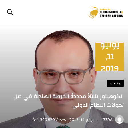
يوليو
11,
2019
مقالات
الكوهينور يتلألأ مجدداً: الفرصة الهندية في ظل
تحولات النظام الدولي
.
IGSDA
يوليو 11, 2019
1٬360,820 Views