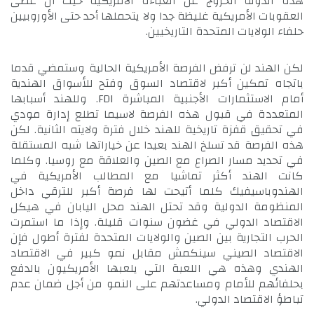
هذه الدولة الخروج عن العباءة الأمريكية حيث أن عصى
العقوبات الأمريكية غليظة جدا ولا يتحملها أحد حتى الأوروبيين
حلفاء الولايات المتحدة التاريخيين.
لكن الهند لن ترفض الفرصة الأمريكية الحالية وستمضي قدما
باتجاه تمكين أكبر لاقتصاد السوق وفتح للأسواق الهندية
أمام الاستثمارات الأجنبية المباشرة FDI. وللهند أسبابها
المتعددة في قبول هذه الفرصة لاسيما تطلع إدارة مودي
في تحقيق قفزة تاريخية للهند خلال فترة ولايته الثانية. لكن
هذه الفرصة قد تسلخ الهند بعيدا عن خياراتها شبه المستقلة
في تحديد مسار الصراع مع الصين والعلاقة مع روسيا. وكلما
كانت الهند أكثر تماشيا مع المطالب الأمريكية في
الهندوباسيفيك كلما أتيحت لها فرصة أكبر للترقي داخل
المنظومة الدولية وقد تحتل الهند محل اليابان في هيكل
الاقتصاد الدولي في غضون سنوات قليلة. وإذا ما استمرت
الحرب التجارية بين الصين والولايات المتحدة لفترة أطول فإن
الاقتصاد الصيني سينكمش مقابل نمو كبير في الاقتصاد
الهندي وهذه هي اللعبة التي يلعبها الأمريكيون بالدفع
بحلفائهم للأمام ومساعدتهم على النمو من أجل ضمان عدم
تباطؤ الاقتصاد الدولي.