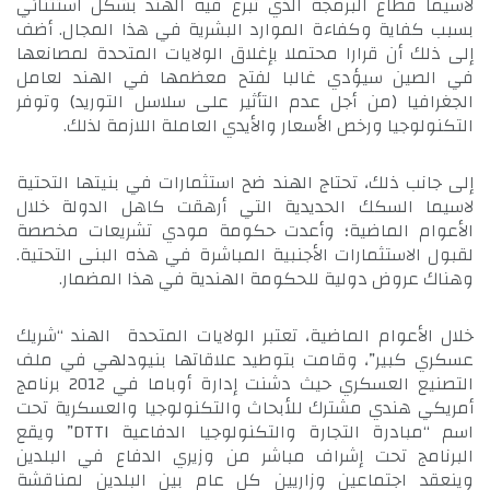
لاسيما قطاع البرمجة الذي تبرع فيه الهند بشكل استثنائي
بسبب كفاية وكفاءة الموارد البشرية في هذا المجال. أضف
إلى ذلك أن قرارا محتملا بإغلاق الولايات المتحدة لمصانعها
في الصين سيؤدي غالبا لفتح معظمها في الهند لعامل
الجغرافيا (من أجل عدم التأثير على سلاسل التوريد) وتوفر
التكنولوجيا ورخص الأسعار والأيدي العاملة اللازمة لذلك.
إلى جانب ذلك، تحتاج الهند ضح استثمارات في بنيتها التحتية
لاسيما السكك الحديدية التي أرهقت كاهل الدولة خلال
الأعوام الماضية؛ وأعدت حكومة مودي تشريعات مخصصة
لقبول الاستثمارات الأجنبية المباشرة في هذه البنى التحتية.
وهناك عروض دولية للحكومة الهندية في هذا المضمار.
خلال الأعوام الماضية، تعتبر الولايات المتحدة الهند “شريك
عسكري كبير”، وقامت بتوطيد علاقاتها بنيودلهي في ملف
التصنيع العسكري حيث دشنت إدارة أوباما في 2012 برنامج
أمريكي هندي مشترك للأبحاث والتكنولوجيا والعسكرية تحت
اسم “مبادرة التجارة والتكنولوجيا الدفاعية DTTI” ويقع
البرنامج تحت إشراف مباشر من وزيري الدفاع في البلدين
وينعقد اجتماعين وزاريين كل عام بين البلدين لمناقشة