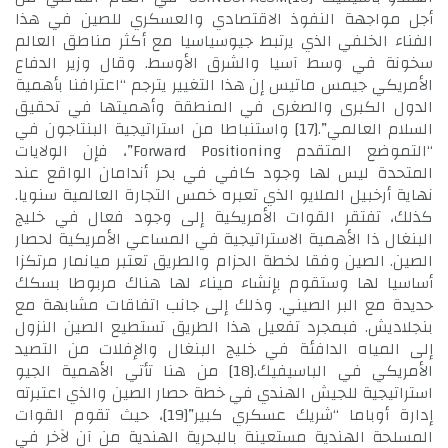
أجل مواجهة النفوذ الاقتصادي والعسكري للصين في هذا
الفناء الخلفي الذي يرتبط جيوسياسيا مع أكثر مناطق العالم
سخونة في وسط آسيا والشرق الأوسط. وقال وزير الدفاع
الأمريكي جيمس ماتيس إن هذا التغيير يترجم “اعترافنا بأهمية
الدول الكبرى والصغرى في المنطقة وأهميتها في تحقيق
السلام العالمي”.
[17]
واستنباطا من استراتيجية البنتاجون في
“التموضع المتقدم Forward Positioning”، فإن الولايات
المتحدة ليس لها وجود كافي في بحر أندامان الواقع عند
نهاية أرخبيل الملايو الذي تعبره خمس التجارة العالمية سنويا.
كذلك، تفتقر القوات الأمريكية إلى وجود فعال في خليج
البنغال ذا الأهمية الاستراتيجية في المساعي الأمريكية لحصار
الصين. الصين وفقا لخطة الحزام والطريق تعتبر ميانمار مرتكزا
أساسيا لها وستقوم بإنشاء ميناء لها هناك مربوطا بسكك
حديدة مع البر الصيني. وذلك إلى جانب اتفاقات مشابهة مع
بنجلاديش. فبمجرد تفعيل هذا الطريق تستطيع الصين النزول
إلى المياه الدافئة في خليج البنغال والإفلات من التصيد
الأمريكي في الباسيفيك.
[18]
من هنا تأتي الأهمية الجيو
استراتيجية للجيش الهندي في خطة حصار الصين والذي اعتبرته
إدارة أوباما “شريك عسكري كبير”
[19]
، حيث تقوم القوات
المسلحة الهندية مستعينة بالبحرية الهندية من آن لآخر في