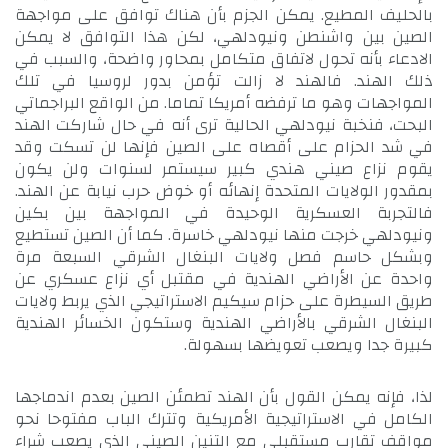
بالحليف المطيع. يمكن الجزم بأن هناك توافق على مواجهة
الصين بين واشنطن ونيودلهي، لكن هذا التوافق لا يمكن
الادعاء بأنه تحول لاتفاق متكامل بمحاور واضحة، والسبب في
ذلك الهند. فالهند لا زالت تؤمن بدور لروسيا في تلك
المواجهات وهو ما ترفضه أمريكا تماما. من الواقع البراجماتي
البحت، فنخبة نيودلهي الحالية ترى أنه في حال شاركت الهند
في شد الحزام على أقصاه على الصين فإنها لن تسكت وقد
يقوم نزاع صيني هندي كبير سيستمر لسنوات ولن يكون
بمقدور الولايات المتحدة إنهائه أو خوض حرب نيابة عن الهند.
فالتجربة العسكرية الوحيدة في المواجهة بين بكين
ونيودلهي خرجت منها نيودلهي خاسرة. كما أن الصين تستطيع
وبشكل حاسم فصل ولايات البنغال الشرقي السبعة مرة
واحدة عن الأراضي الهندية في مقتبل أي نزاع عسكري عن
طريق السيطرة على حزام سيكيم الاستراتيجي الذي يربط ولايات
البنغال الشرقي بالأراضي الهندية وستكون الخسائر الهندية
كبيرة جدا ويصعب تعويضها بسهولة.
لذا، فإنه يمكن القول بأن الهند تطمئن الصين بعدم اندماجها
الكامل في الاستراتيجية الأمريكية وتترك الباب مفتوحا نحو
مواقف تقارب مستقبلي مع التنين الصيني الذي يصعب شراء