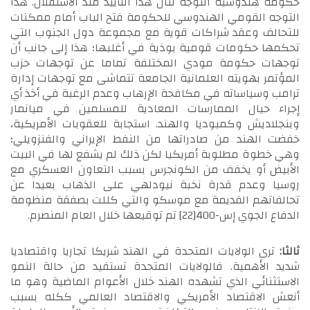
حكومة هندوسية التوجه تنال هذا التأييد منذ الاستقلال. هذا
التوجه القومي الهندوسي للحكومة فتح الباب أمام ممكنات
للتحالف وعقد شراكات قوية مع مجموعة دول الجنوب التي
تحكمها حكومات قومية بوذية في أغلبها؛ هذا إلى جانب أن
توجهات حكومة مودي المختلفة تماما عن توجهات حزب
المؤتمر بهويته العلمانية الجامعة تتماشى مع توجهات إدارة
ترامب وسياساته في مكافحة الإرهاب وعدم الرغبة في أخذ أي
إجراء حيال الممارسات المعادية للمسلمين في ميانمار
وبنجلاديش وكمبوديا والهند. استجابة للعقوبات الأمريكية،
خفضت الهند من صادراتها من النفط الإيراني والفنزويلي؛
وهي خطوة مطلوبة أمريكيا لكن ذلك لم يشفع لها في البيت
الأبيض أو يخفف من الكونجرس بسبب التعاون العسكري مع
روسيا وعدم قدرة نخبة نيودلهي على الذهاب بعيدا عن
تحالفاتهم القديمة مع موسكو والتي كللت بصفقة منظومة
الدفاع الجوي إس-400
[22]
تم توقيعها خلال العام المنصرم.
ثالثا:
ترى الولايات المتحدة في الهند شريكا تجاريا واقتصاديا
شديد الأهمية. فالولايات المتحدة تستفيد من حالة النمو
الاستثنائي الذي تشهده الهند خلال الأعوام الماضية وهو ما
أنعش الاقتصاد الأمريكي والاقتصاد العالمي ككله بسبب