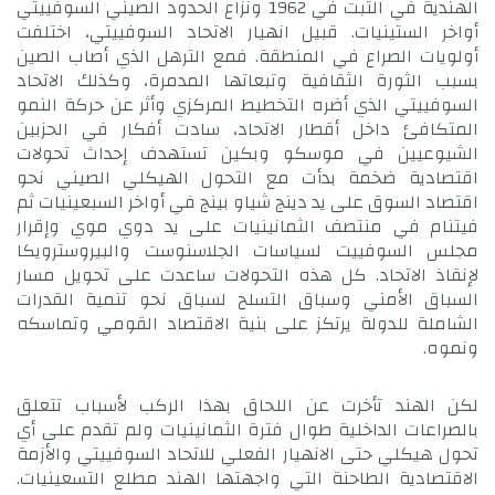
الهندية في التبت في 1962 ونزاع الحدود الصيني السوفييتي
أواخر الستينيات. قبيل انهيار الاتحاد السوفييتي، اختلفت
أولويات الصراع في المنطقة. فمع الترهل الذي أصاب الصين
بسبب الثورة الثقافية وتبعاتها المدمرة، وكذلك الاتحاد
السوفييتي الذي أضره التخطيط المركزي وأثر عن حركة النمو
المتكافئ داخل أقطار الاتحاد، سادت أفكار في الحزبين
الشيوعيين في موسكو وبكين تستهدف إحداث تحولات
اقتصادية ضخمة بدأت مع التحول الهيكلي الصيني نحو
اقتصاد السوق على يد دينج شياو بينج في أواخر السبعينيات ثم
فيتنام في منتصف الثمانينيات على يد دوي موي وإقرار
مجلس السوفييت لسياسات الجلاسنوست والبيروسترويكا
لإنقاذ الاتحاد. كل هذه التحولات ساعدت على تحويل مسار
السباق الأمني وسباق التسلح لسباق نحو تنمية القدرات
الشاملة للدولة يرتكز على بنية الاقتصاد القومي وتماسكه
ونموه.
لكن الهند تأخرت عن اللحاق بهذا الركب لأسباب تتعلق
بالصراعات الداخلية طوال فترة الثمانينيات ولم تقدم على أي
تحول هيكلي حتى الانهيار الفعلي للاتحاد السوفييتي والأزمة
الاقتصادية الطاحنة التي واجهتها الهند مطلع التسعينيات.