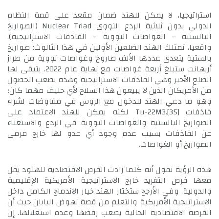
استراتيجيا، لا يمكن للهند ضمان مقعد على قمة النظام
الدولي بدون ثلاثية الردع النووي Nuclear Triad (الصواريخ
البالستية – الغواصات النووية – القاذفات الاستراتيجية).
واقعيا، تمتلك الهند الضلعين الأولين في هذا الثالوث: صواريخ
بالستية يتعدى عددها الألف صاروخ وغواصات نووية من طراز
أريهانت ستبلغ أربعة غواصات مع نهاية عام 2022. يتبقى لها
الضلع الأخير وهي القاذفات الاستراتيجية وهذه يصعب الحصول
من الأمريكان الذين لا يبيعون هذا السلاح لأي حليف مهما كان؛
وهو ما دعي الهند للدخول مع الروس في مفاوضات لشراء
قاذفات Tu-22M3.
[35]
لكنه يمكن للهند الاعتماد على
الصواريخ البالستية والغواصات النووية في الردع والاستغناء
عن القاذفات بسبب عدم وجود أي عدو لها خارج مرمى
الصواريخ أو الغواصات.
هذه الرؤية تقول أنه كلما زادت الفرص الاقتصادية للهنود يقل
معها فرص التغريد خارج الاستراتيجية الأمريكية الإقليمية
والدولية. وفي الأرجح ستختار الهند خيار الاندماج الكامل داخل
الاستراتيجية الأمريكية والتعلم من قصة نهوض اليابان حيث أن
الفرصة الاقتصادية الحالية يصعب رفضها وعدم استغلالها. إن