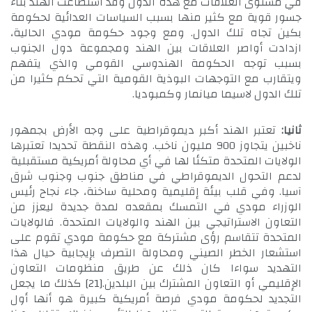
في مستوى العلاقات مع هذه الدول وقد استطاعت الهند بناء
جسور قوية مع كثير منها بسبب السياسات العدائية لحكومة
بكين تجاه تلك الدول. ومع وجود حكومة مودي الحالية،
ازدادت أواصر العلاقات بين الهند ومجموعة دول الجنوب
بسبب توجه الحكومة الهندوسي القومي والذي يتفهم
ويتقارب مع التوجهات البوذية القومية التي تحكم كثيرا من
تلك الدول لاسيما ميانمار وكمبوديا.
ثانيا:
تعتبر الهند أكبر ديموقراطية على وجه الأرض بجمهور
ناخبين يتجاوز 900 مليون ناخب. وهذه النقطة تحديدا تعتبرها
الولايات المتحدة متكئا لها في أي محاولة أمريكية مستقبلية
لدعم التحول الديموقراطي في مناطق جنوب وجنوب شرق
آسيا. وفي قلب بيئة إقليمية ومحلية ساخنة، جاء نجاح رئيس
الوزراء مودي في التمسك بمقعده لمدة جديدة ليعزز من
التعاون الاستراتيجي بين الهند والولايات المتحدة. فالولايات
المتحدة تتقاسم رؤى مشتركة مع حكومة مودي تقوم على
استشعار الخطر الصيني ومحاولة التصرف بإيجابية حيال هذا
التهديد سواءا كان ذلك عن طريق منظومات التعاون
الإقليمي أو التعاون المشترك بين البلدين.
[21]
كذلك ما يجعل
التجديد لحكومة مودي فرصة أمريكية كبيرة هو أنها أول