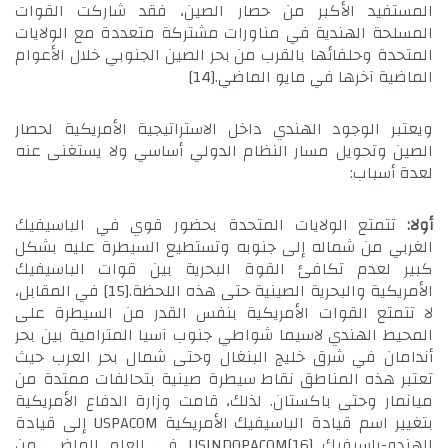
المستفيد الأكبر من حصار الصين، فقد شاركت القوات
المسلحة الهندية في مناورات مشتركة متعددة مع الولايات
المتحدة وحلفائها بالقرب من بحر الصين الجنوبي خلال الأعوام
الماضية آخرها في مايو الماضي.
[14]
ويعتبر الوجود الهندي داخل الاستراتيجية الأمريكية لحصار
الصين وتحويل مسار النظام الدولي أساسي ولا يستغنى عنه
لعدة أسباب:
أولا:
تتمتع الولايات المتحدة بحضور قوي في الباسيفيك
الغربي من شماله إلى جنوبه وتستطيع السيطرة عليه بشكل
كبير لعدم تكافئ القوة البحرية بين قوات الباسيفيك
الأمريكية والبحرية الصينية حتى هذه اللحظة.
[15]
في المقابل،
لا تتمتع القوات الأمريكية بنفس القدر من السيطرة على
المحيط الهندي لاسيما شواطي جنوب آسيا المترامية بين بحر
أندامان في شرق خليج البنغال وحتى شمال بحر العرب حيث
تعتبر هذه المناطق نقاط سيطرة صينية بتحالفات ممتدة من
ميانمار وحتى باكستان. لذلك، قامت وزارة الدفاع الأمريكية
بتغيير اسم قيادة الباسيفيك الأمريكية USPACOM إلى قيادة
الهندو-باسيفيك USINDOPACOM
[16]
في العام الماضي من