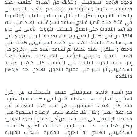
وجود الاتحاد السوفييتي وكذلك من انهياره. تمتعت الهند
بعلاقات عسكرية واستراتيجية قوية مع الاتحاد السوفييتي
والكتلة الشرقية بشكل عام خلال فترة الحرب الباردة
[2]
لاسيما
في فترة حكم أنديرا غاندي. ساعد السوفييت الهند على بناء
قدراتها النووية حتى إطلاق قنبلتها النووية الأولى في عام
1974 من أجل تكبيل الصين وتوسيع معادلة الردع النووي في
آسيا. ساعدت علاقات الهند مع الاتحاد السوفييتي كذلك على
وحدة واستقرار الهند لكنها لم تساعد البلاد على الخروج من
ضعف التنمية والترهل المؤسسي الذي كانت تعيشه الهند
إبان حقبة الحرب الباردة. في المقابل، كان لانهيار الاتحاد
السوفييتي أثر كبير على عملية التحول الهندي نحو الازدهار
والتقدم.
مع انهيار الاتحاد السوفييتي مطلع التسعينيات من القرن
العشرين، انهارت معه معادلة الأمن التي حكمت آسيا لعقود.
فقد كان الاتحاد السوفييتي هو قلب هذه المعادلة في
مواجهة الصين وكان كلا منهما يسعى لإحكام السيطرة على
محيطه الإقليمي في قلب آسيا من أجل ضمان النفوذ الدولي؛
وكان هذا يتم عادة عن طريق التحالفات الكبرى كالتحالف
السوفييتي الهندي أو الحروب المؤثرة كالحرب الصينية