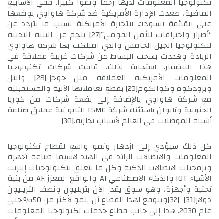
تكنولوجيا المعلومات لديها زخما ونموا كبيرا. ففي الأسابيع
الماضية، صعدت الإدارة الأمريكية ضد شركة هاواوي بوضعها
على القائمة السوداء للتجارة الأمريكية بسبب ما يتردد عن
“أضرار واختراقات للأمن القومي”
[27]
تنجم عن البنية التحتية
لتكنولوجيا الجيل الخامس والذي امتلكت بها شركة هاواوي
الريادة وهددت بسحب البساط من شركات غريبة عملاقة في
هذا المضمار. استجابة لذلك، قامت شركات تكنولوجيا
المعلومات الأمريكية العملاقة مثل جوجل
[28]
وانتل
وبرودكوم وكوالكوم
[29]
بقطع تعاملاتها الآنية والمستقبلية
مع شركة هاواوي بالإضافة إلى بضعة شركات من كوريا
الجنوبية وتايوان باستثناء شركة TSMC التايوانية عملاق صناعة
أشباه الموصلات في العالم لأسباب تجارية.
[30]
كل ذلك سيؤدي إلى ازدهار ونمو واسع لقطاع تكنولوجيا
المعلومات والاتصالات الرائد في الهند لاسيما صناعة أجهزة
وبرمجيات الاتصالات الذكية وكل ما يتعلق بتكنولوجيات إنترنت
الأشياء IOT والذكاء الاصطناعي AI والواقع المعزز AR من بنية
تحتية وأجهزة، وهو سوق يقدر الآن بتريليون ونصف التريليون
دولار
[31]
[32]
ويتوقع لهذا القطاع أن ينمو لأكثر من 50% حتى
عام 2030. هذا إلى جانب قطاع خدمات تكنولوجيا المعلومات