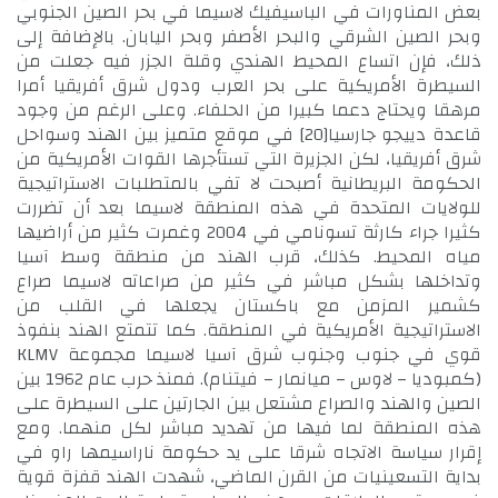
بعض المناورات في الباسيفيك لاسيما في بحر الصين الجنوبي
وبحر الصين الشرقي والبحر الأصفر وبحر اليابان. بالإضافة إلى
ذلك، فإن اتساع المحيط الهندي وقلة الجزر فيه جعلت من
السيطرة الأمريكية على بحر العرب ودول شرق أفريقيا أمرا
مرهقا ويحتاج دعما كبيرا من الحلفاء. وعلى الرغم من وجود
قاعدة دييجو جارسيا
[20]
في موقع متميز بين الهند وسواحل
شرق أفريقيا، لكن الجزيرة التي تستأجرها القوات الأمريكية من
الحكومة البريطانية أصبحت لا تفي بالمتطلبات الاستراتيجية
للولايات المتحدة في هذه المنطقة لاسيما بعد أن تضررت
كثيرا جراء كارثة تسونامي في 2004 وغمرت كثير من أراضيها
مياه المحيط. كذلك، قرب الهند من منطقة وسط آسيا
وتداخلها بشكل مباشر في كثير من صراعاته لاسيما صراع
كشمير المزمن مع باكستان يجعلها في القلب من
الاستراتيجية الأمريكية في المنطقة. كما تتمتع الهند بنفوذ
قوي في جنوب وجنوب شرق آسيا لاسيما مجموعة KLMV
(كمبوديا – لاوس – ميانمار – فيتنام). فمنذ حرب عام 1962 بين
الصين والهند والصراع مشتعل بين الجارتين على السيطرة على
هذه المنطقة لما فيها من تهديد مباشر لكل منهما. ومع
إقرار سياسة الاتجاه شرقا على يد حكومة ناراسيمها راو في
بداية التسعينيات من القرن الماضي، شهدت الهند قفزة قوية