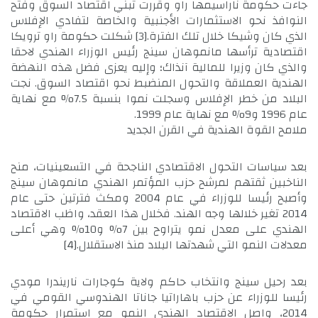
جاءت حكومة ناراسيمها راو وقررت تبني اقتصاد السوق وفتح
النوافذ نحو الاستثمارات الأجنبية والخاصة لتفادي الإفلاس
الذي كان وشيكا خلال تلك الفترة.
[3]
شكلت حكومة راو ترويكا
اقتصادية ترأسها مانموهان سينج رئيس الوزراء الهندي لاحقا
والذي كان وزيرا للمالية آنذاك؛ وإليه يعزى فضل هذه النهضة
الهندية العملاقة والتحول المنضبط نحو اقتصاد السوق. نجت
البلاد من خطر الإفلاس وسجلت نموا بنسبة 7.5% مع نهاية
عام 1996 و9% مع نهاية عام 1999.
ملامح القوة الهندية في القرن الجديد
بعد سياسات التحول الاقتصادي الناجحة في التسعينيات، منح
الناخبين ثقتهم لمرشح حزب المؤتمر الهندي مانموهان سينج
وأصبح رئيسا للوزراء في عام 2004 ومكث فترتين حتى عام
2014 تغير خلالها وجه الهند. فخلال هذا العقد، واظب الاقتصاد
الهندي على معدل نمو يتراوح بين 7% و10% وهي أعلى
معدلات النمو التي شهدتها البلاد منذ الاستقلال.
[4]
بعد رحيل سينج وانتخاب حاكم ولاية كوجارات ناريندرا مودي
رئيسا للوزراء عن حزب باهاراتيا جاناتا الهندوسي القومي في
2014، واصل الاقتصاد الهندي النمو مع استمرار حكومة