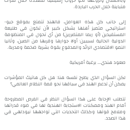
وباكستان ونزوعها نحو حروب إقليمية متعددة خلال فترات
متباينة خلال الحرب الباردة.
إلى جانب كل هذه العوامل، فالهند تتمتع بموقع جيو-
استراتيجي متميز أهلها بشكل كبير لأن تكون في طليعة
المستفيدين (أو ربما المتضررين) من أي تحول في المنظومة
الدولية الحالية لسببين: أولا جوارها وقربها من الصين، وثانيا
النمو الاقتصادي الرائد والمدفوع بقوة بشرية ضخمة ومدربة.
صعود هندي…. برغبة أمريكية
لكن السؤال الذي يطرح نفسه هنا: هل كل هاتيك المؤشرات
يمكن أن تدعم الهند في سباقها نحو قمة النظام العالمي؟
تتطلب الإجابة على هذا السؤال النظر في الفرص المطروحة
أمام الهند وممكنات الاستجابة الهندية لها في ضوء قدراتها
وملامح قوتها وكذلك التحديات التي تواجهها نيودلهي في
هذا الصدد.