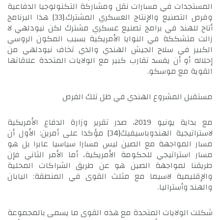
المستجدات في مسارات نقل ومشاركة التكنولوجيا الدفاعية
وفرص التصنيع والإنتاج العسكري المشترك.
[33]
هذا البرنامج
أتاح للهند في برامج تصنيع عسكري مشترك لكن نيودلهي لا
زالت متشككة في النوايا الأمريكية بسبب المكون الروسي
الكبير في سلاح الجيش الهندي والذي تخاف نيودلهي من
إحلاله أو أن يفسد تقارب كبير مع الولايات المتحدة علاقاتها
القوية مع موسكو.
مستقبل المشروع الهندي في ظل تلك الفرص
مع بداية يونيو 2019، صدر تقرير وزارة الدفاع الأمريكية
لاستراتيجية الهندوباسيفيك
[34]
مؤكدا على أمرين: الأول أن
مسار المواجهة مع الصين ليس مسارا سياسيا عابرا بل هو
مسار استراتيجي للحكومة الأمريكية، أما الأمر الثاني فإن
طريقنا لمواجهة الصين هو عن طريق الشراكات المحلية
والإقليمية لاسيما مع مثلث القوى في المنطقة: اليابان
والهند وأستراليا.
شكلت الولايات المتحدة مع هذه القوى ما يسمى بالمجموعة