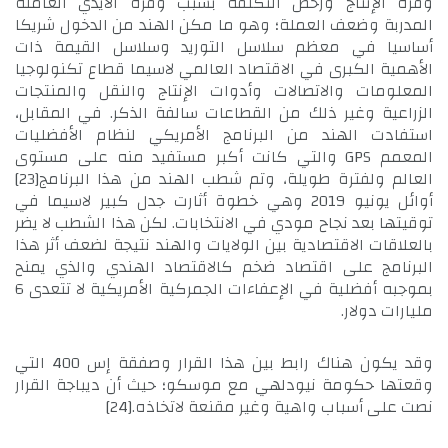
وفرة الإنتاج ورخص التكلفة بسبب وفرة الأيدي العاملة
المدربة وضعف العملة؛ وهو ما مكن الهند من الدخول شريكا
أساسيا في معظم سلاسل التوريد وسلاسل القيمة ذات
الأهمية الكبرى في الاقتصاد العالمي لاسيما قطاع تكنولوجيا
المعلومات والاتصالات وأدوات الإنتاج والنقل والمنتجات
الزراعية وغير ذلك من القطاعات سالفة الذكر. في المقابل،
استفادت الهند من البرنامج الأمريكي لنظام الأفضليات
المعمم GPS والتي كانت أكبر مستفيد منه على مستوى
العالم ولفترة طويلة، وتم شطب الهند من هذا البرنامج
[23]
أوائل يونيو 2019 وهي خطوة أثارت جدل كبير لاسيما في
توقيتها بعد نجاح مودي في الانتخابات. لكن هذا الشطب لا يضر
بالعلاقات الاقتصادية بين الولايات والهند نتيجة لضعف أثر هذا
البرنامج على اقتصاد ضخم كالاقتصاد الهندي والذي يمنح
بموجبه أفضلية في الإعفاءات الجمركية الأمريكية لا تتعدى 6
مليارات دولار.
وقد يكون هناك رابط بين هذا القرار وصفقة إس 400 التي
وقعتها حكومة نيودلهي مع موسكو؛ حيث أن ديباجة القرار
نصت على أسباب واهية وغير مقنعة لاتخاذه.
[24]