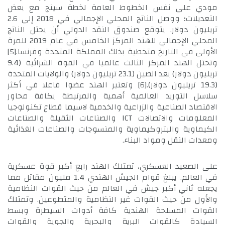
مودي على نفس الخطوط العامة لخطة سينج مع بعض
التعديلات؛ ووصل الناتج المحلي الإجمالي في 2018 إلى 2.6
تريليون دولار. يتوقع صندوق النقد الدولي أن يحتل الناتج
المحلي الإجمالي للهند المركز الخامس في عام 2019 للمرة
الأولى في التاريخ متخطية بذلك المملكة المتحدة وفرنسا.
[5]
وتحتل الهند المركز الثالث عالميا في القوة الشرائية (9.4
تريليون دولار) بعد الصين (23.1 تريليون دولار) والولايات المتحدة
(19.3 تريليون دولار).
[6]
وتعتبر الهند عضوا فاعلا في أكثر
سلاسل التوريد العالمية أهمية والمرتبطة بكافة محاور
الاقتصاد الصناعية والزراعية والخدمية لاسيما قطاع تكنولوجيا
المعلومات والاتصالات ICT والصناعات الثقيلة والصناعات
الكيماوية والبتروكيماوية والمنسوجات والصناعات الغذائية
ومعدات النقل ومواد البناء.
على الصعيد العسكري، تمتلك الهند رابع أكبر قوة عسكرية
في العالم. يبلغ قوام الجيش الهندي 1.4 مليون مقاتل مما
يجعله ثاني أكبر جيش في العالم من حيث القوات النظامية
والأول من حيث القوات غير النظامية والمتطوعين. وتمتلك
القوات المسلحة الهندية كافة أدوات السيطرة وبسط
السيادة كالقوات البرية والبحرية والجوية والقوات