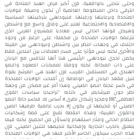
وحتى نتحلى بالواقعية، فإن أكبر فرص الهند المتاحة في
الترقي داخل المنظومة العالمية أن تكون وصيفة للولايات
المتحدة وبرعايتها ورغبتها. فنيودلهي بتركيبتها السياسية
والاقتصادية والاجتماعية تعتبر على وفاق واسع مع واشنطن
وهيكل قوتها الحالي ليس معاديا للمشروع الغربي الذي
تتزعمه الولايات المتحدة بل مكملة؛ على الرغم من وجود
اختلاف في وجهات النظر بين واشنطن ونيودلهي بين الفينة
والأخرى لكنه ليس مؤثرا على مسار العلاقات بين البلدين. فقط
يكمن تحدي نيودلهي الرئيسي هنا أنها تتنافس مع اليابان
على ذات المكانة. لكنه ووفقا لممكنات الصعود والنمو
الهندي في المستقبل القريب، فإن الهند هي المرشح بقوة
لنيل مقعد اليابان في الوصافة إن أفلحت الولايات المتحدة
في كسر عجلة النمو الصيني. وهذا أمر غير ممكن من وجهة
نظر جون ميرشايمر في كتابه “تراجيديا سياسات القوى
العظمى”
[8]
ومجرد إشكال نظري لا أساس له. فكسر حالة النمو
الصيني أو تلجيمها لن يكون إلا بحرب عالمية طرفيها الصين
والقوى الغربية؛ وهذه النقطة تقبع على قمة إشكاليات
النظام الحالي ومثار استفهام وتساؤل من الجميع. لكنه فيما
يتعلق بالحرب التجارية وإمكانية تلجيمها للتنين الصيني، فإن
هذه الحرب سيكون الخاسر الأكبر منها هي الولايات المتحدة