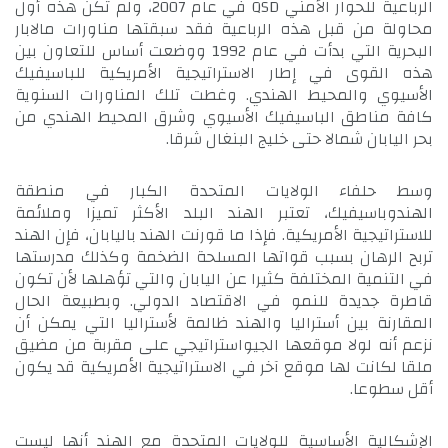
الرباعية للحوار الأمني QSD في عام 2007، ولم تكن هذه أول
محاولة من قبل هذه الرباعية فقد سبقتها مناورات مالابار
البحرية التي بدأت في عام 1992 ووضعت أساس للتعاون بين
هذه القوى في إطار الاستراتيجية الأمريكية للباسيفيك
الأسيوي والمحيط الهندي. وغطت تلك المناورات السنوية
كافة مناطق الباسيفيك الأسيوي وشرق المحيط الهندي من
بحر اليابان شمالا حتى خليج البنغال شرقا.
وسط حلفاء الولايات المتحدة الكبار في منطقة
الهندوباسيفيك، تعتبر الهند البلد الأكثر تميزا وملائمة
للاستراتيجية الأمريكية. فإذا ما قورنت الهند باليابان، فإن الهند
تربح الرهان بسبب قواتها المسلحة الضخمة وكذلك مدرستها
في التنمية المختلفة كثيرا عن اليابان والتي تؤهلها لأن تكون
قاطرة جديدة للنمو في الاقتصاد الدولي. وبطبيعة الحال
المقارنة بين أستراليا والهند ظالمة لأستراليا التي يمكن أن
نزعم أنه لولا موقعها الجيواستراتيجي على مقربة من مضيق
ملقا لكانت لها موقع آخر في الاستراتيجية الأمريكية قد يكون
أقل سطوعا.
الإشكالية الأساسية للولايات المتحدة مع الهند أنها ليست