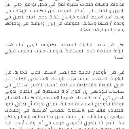
عداوته. وهناك ملفات كثيرة تقع في محل توافق حالي بين
الصين والهند على رأسها الموقف من مكافحة الإرهاب في
وسط آسيا لاسيما تنظيم خراسان كذلك دعم الهند للصين في
وحدة أراضيها وكذلك الموقف من إيران والرغبة في إدماجها
وعدم المواجهة معها.
لكن هل تقف الولايات المتحدة مكتوفة الأيدي أمام هذه
الرؤية الهندية شبه المستقلة لصراعات جنوب وجنوب شرقي
آسيا؟
في ظل الأوضاع الحالية مع الصين لاسيما الحرب التجارية، فإن
الولايات المتحدة سوف تجرب الإدماج الاقتصادي الكامل عن
طريق الفرصة الاقتصادية السانحة كمسار للتغيير الهيكلي في
سياسات نيودلهي. إن أقوى أداة للسيطرة في النظام الدولي
الحالي هي أداة الاقتصاد لاسيما الاقتصاديات كاملة الاندماج.
فوفقا للأوضاع السياسية الحالية، يمكن لدولة أن تحقق نموا
اقتصاديا هائلا عبر الاستجابة لمطالب أمريكية في إصلاحات
سياسية أو ما شابه في وقت قصير جدا مقارنة بالسابق؛ لكن
هذا النمو قد يتحول لكابوس مرعب في أي وقت أرادت فيه