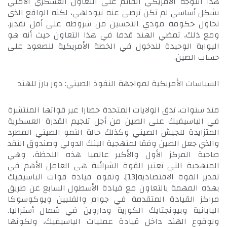
هذا التوجه الأمريكي القائم على التعاون العسكري الأمني
بشكل أساسي لم تكن ترضى عنه نيودلهي، لكنه الواقع الذي
تحاول حكومة مودي التحسين من شروطه على أقل تقدير.
ومع ذلك، تمضي الهند قدما في هذا التعاون حيث أنه هو
البوابة الوحيدة للدخول في الخطة الأمريكية للصعود على
حساب الصين.
السياسات الأمريكية لمواجهة النفوذ الصيني: دور بارز للهند
منذ سنوات، تدق الولايات المتحدة حصارا عبر قواتها المنتشرة
في الباسيفيك على الصين من أجل تلجيم القدرة العسكرية
المتزايدة للجيش الصيني وكذلك حالة النمو الصيني المطرد
والذي جعل الصين وفقا لمنهجية البنك الدولي وصندوق النقد
صاحبة المركز الأول والأكبر عالميا هذه اللحظة، وهي
المنهجية التي تعتبر القوة الشرائية هي العامل الأهم في
تقدير القوة الاقتصادية
[13]
. وتقوم قيادة قوات الباسيفيك
بهذه المهمة بالتعاون مع قيادة الأسطول السابع عن طريق
مراكز القيادة المتقدمة في جوام والفلبين ويوكوسوكا
اليابانية وبيونجتايك الكورية وداروين في شمال أستراليا.
ولوقوع الهند داخل قيادة عمليات الباسيفيك، ولكونها