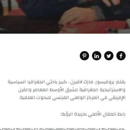
بقلم: بروفيسور. مارك لافيرن ، كبير باحثي الجغرافيا السياسية
والاستراتيجية الجغرافية للشرق الأوسط المعاصر والقرن
الإفريقي في المركز الوطني الفرنسي للبحوث العلمية.
رابط المقال الأصلي بجريدة الرؤية:
2%D8%B1%D8%A7%D8%A1/%D9%88%D9%81%D8%A7%D8%A9-