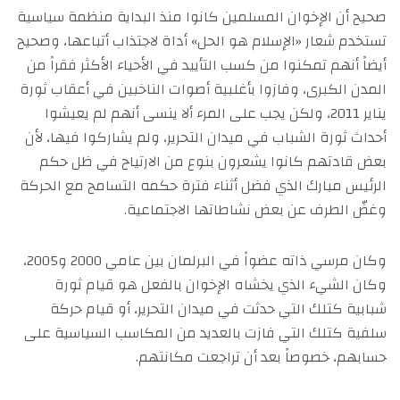
صحيح أن الإخوان المسلمين كانوا منذ البداية منظمة سياسية
تستخدم شعار «الإسلام هو الحل» أداة لاجتذاب أتباعها، وصحيح
أيضاً أنهم تمكنوا من كسب التأييد في الأحياء الأكثر فقراً من
المدن الكبرى، وفازوا بأغلبية أصوات الناخبين في أعقاب ثورة
يناير 2011، ولكن يجب على المرء ألا ينسى أنهم لم يعيشوا
أحداث ثورة الشباب في ميدان التحرير، ولم يشاركوا فيها، لأن
بعض قادتهم كانوا يشعرون بنوع من الارتياح في ظل حكم
الرئيس مبارك الذي فضل أثناء فترة حكمه التسامح مع الحركة
وغضّ الطرف عن بعض نشاطاتها الاجتماعية.
وكان مرسي ذاته عضواً في البرلمان بين عامي 2000 و2005،
وكان الشيء الذي يخشاه الإخوان بالفعل هو قيام ثورة
شبابية كتلك التي حدثت في ميدان التحرير، أو قيام حركة
سلفية كتلك التي فازت بالعديد من المكاسب السياسية على
حسابهم، خصوصاً بعد أن تراجعت مكانتهم.