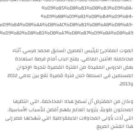
%D9%85%D8%B1%D8%B3%D9%8A-
%D9%88%D9%81%D8%B4%D9%84-
%D9%84%D8%AA%D8%AC%D8%B1%D8%A8%D8%A9-
%D9%82%D8%B1%D8%A7%D8%B7%D9%8A%D8%A9
الموت المفاجئ للرئيس المصري السابق محمد مرسي، أثناء
محاكمته الاثنين الماضي، يفتح الباب أمام فرصة استعادة
بعض الدروس المفيدة من الفترة القصيرة لتجربة الإخوان
المسلمين في السلطة خلال فترة قصيرة تقع بين عامي 2012
و2013.
وكان من المفترض أن تسمح هذه المحاكمة، التي انتظرها
المحللون طويلاً، بتزويد العالم بفهم أفضل للأسباب الأساسية،
التي أدت بأولى المحاولات الديمقراطية التي شهدتها مصر إلى
هذا الفشل المريع.