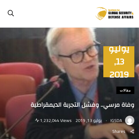
يوليو
13,
2019
مقالات
وفاة مرسي.. وفشل التجربة الديمقراطية
.
IGSDA
يوليو 13, 2019
1٬232,044 Views
Shares