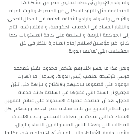
ولم يقدم الإخوان أي خطة لتخليص مصر من مشكلاتها
المتفاقمة مثل: التزايد السكاني غير المنضبط، وتلوث المياه
والأراضي والهواء، وتراجع الثقافة العامة في المجال الصحي،
وانتشار الفساد في الخدمات الحكومية، والافتقار شبه التام
إلى الحوكمة النزيهة والسليمة على كافة المستويات، كما
كانوا غير مؤهلين لاستلام زمام المبادرة للنظر في كل
المشكلات التي تعانيها الدولة.
ولعل هذا ما يفسر اختيارهم لشخص محدود الفكر كمحمد
مرسي لترشيحه لمنصب رئيس الدولة، وسرعان ما انهارت
الوعود التي قطعوها لناخبيهم بالانفتاح والنزاهة حتى تبيّن
للجميع أن السنة التي قضوها في السلطة كانت مدعاة
للخجل، بعد أن افتضحت عمليات الاستحواذ على غنائم المقربين
من النظام السابق من طرف «سادة مصر الجدد»، ورفضهم لكل
الانتقادات التي تتحدث عن معاناة المجتمع، وعدم الالتفات
للمطالب التي رفعها الناس للمساواة بين النساء والرجال،
وتأمين حقوق الأقباط، والتي لم تلقَ أي اهتمام منهم، وكانوا