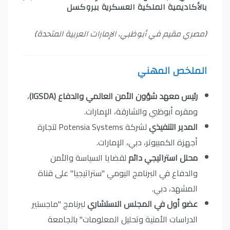
بالأكاديمية الملكية العسكرية ببروكسل
(مصري مقيم في أبوظبي، الإمارات العربية المتحدة)
الملخص المهني
رئيس معهد شؤون الأمن العالمي والدفاع (IGSDA)
،
ومقره أبوظبي والشارقة، الإمارات.
المدير التنفيذي
لشركة Potensia Systems لتجارة
أجهزة الكمبيوتر، دبي، الإمارات.
محلل استراتيجي دائم
لقضايا السياسة والأمن
والدفاع في البرنامج اليومي "ستراتيجيا" على قناة
المشهد، دبي.
عضو أول في المجلس الاستشاري
لبرنامج "ماجستير
الدراسات الأمنية وتحليل المعلومات" بالجامعة