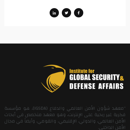
“معهد شؤون الأمن العالمي والدفاع (IGSDA)، هو مؤسسة
فكرية غير ربحية على الإنترنت، وهو معهد متخصص في أبحاث
الأمن العالمي، والدولي، الإقليمي، والقومي، وأيضاً في مجال
الأمن الداخلي.