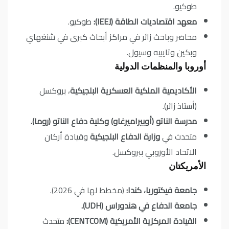
طوكيو.
معهد اقتصاديات الطاقة (IEEJ):
طوكيو.
محاضر وباحث زائر في مراكز أبحاث كبرى في شنغهاي
وبكين وتايبيه وسيول.
أوروبا والمنظمات الدولية
الأكاديمية الملكية العسكرية البلجيكية
، بروكسل
(أستاذ زائر).
مدرسة الناتو (أوبيراميرغاو) وكلية دفاع الناتو (روما).
متحدث في
وزارة الدفاع البلجيكية
وقيادة أركان
الاتحاد الأوروبي ببروكسل.
الأمريكتان
جامعة فيكتوريا، كندا:
(مخطط لها في 2026).
جامعة الدفاع في هندوراس (UDH).
القيادة المركزية الأمريكية (CENTCOM):
متحدث