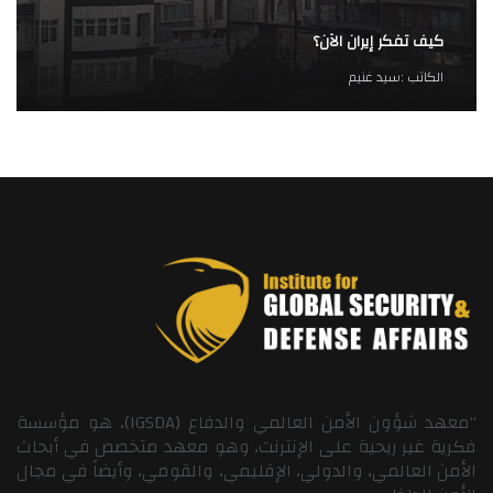
كيف تفكر إيران الآن؟
الكاتب :
سيد غنيم
“معهد شؤون الأمن العالمي والدفاع (IGSDA)، هو مؤسسة
فكرية غير ربحية على الإنترنت، وهو معهد متخصص في أبحاث
الأمن العالمي، والدولي، الإقليمي، والقومي، وأيضاً في مجال