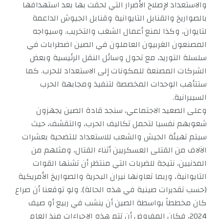
والاستعداد لإصلاح الأضرار التي لحقت بها بعد استهدافها
بالصواريخ والقنابل التايوانية وقنابل الجيوش الداعمة
لتايوان، وكذا لمنع أعمال الشغب والتخريب. وسيواجه
المصنعون الغربيون العاملون في الصين اضطرابات في
سلسلة التوريد، مع تحول وسائل النقل الرئيسية وبعض
الشركات المصنعة للمكونات إلى الاستعداد للحرب. كما
ستتأهب الوحدات المخصصة لتنفيذ ومجابهة الحرب
السيبرانية.
وعلى الصعيد الاجتماعي، سنجد قادة الصين يجهزون
شعوبهم نفسيا لتحمل تكاليف الحرب، والتقشف، حيث
سيتم تهيئة الجيش والشعب للاستعداد للتضحية بعشرات
الآلاف من القتلى العسكريين أثناء القتال، ومثلهم من
المدنيين، نتيجة للضربات التي منتظر أن تشنها القوات
التايوانية، وربما تعاونها نيران البحرية والصواريخ الأمريكية
(حسب تقديرات صينية في هذه الحالة). ولو توقعنا أن صراع
كان مخططاً بواسطة الصين أن ينشب في ربيع أو صيف
2024، فكان المفروض أن تتم هذه الإجراءات منذ العام