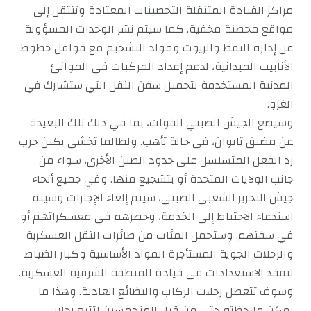
مراكز القيادة المتنقلة التحصينات المعتادة وتنتقل إلى
مواقع محصنة مخفية. كما سيتم نشر الوحدات المسؤولة
عن إدارة النفط والزيوت ومواد التشحيم مع قوافل خطوط
الأنابيب الميدانية، لدعم إعداد المركبات في الموانئ
المدنية المستخدمة لتحميل سفن النقل التي ستشارك في
الغزو.
وسيضع الجيش الصيني القوات، بما في ذلك تلك البعيدة
عن مضيق تايوان، في حالة تأهب. ولطالما تخشى بكين حرب
رد الفعل المتسلسل على حدود الصين الأخرى، سواء من
جانب الولايات المتحدة أو بتشجيع منها. وفي جميع أنحاء
جيش التحرير الشعبي الصيني، سيتم إلغاء الإجازات وسيتم
استدعاء الاحتياط إلى الخدمة، وحصرهم في معسكراتهم أو
في سفنهم. وستحمل المئات من طائرات النقل العسكرية
والرحلات الجوية المستأجرة المواد الأساسية وكبار الضباط
لتفقد الاستعدادات في قيادة المنطقة الشرقية العسكرية.
وسوف تتعطل رحلات الركاب والبضائع العادية. وهذا ما
يمكن ملاحظته حتى من قبل المتحمسين لتتبع رحلات