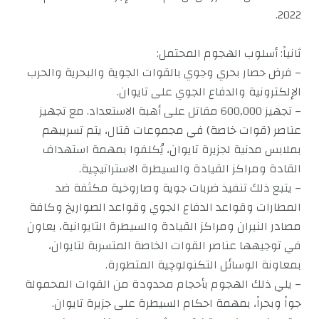
2022.
ثانياً: أسلوب الهجوم المحتمل:
– فرض حصار بحري وجوي بالقوات الجوية والبحرية والحرب
الإلكترونية والدفاع الجوي على تايوان.
– تجهيز 600,000 مقاتل على أهبة الاستعداد. مع تجهيز
عناصر (قوات خاصة) في مجموعات قتال، يتم تسريبهم
بملابس مدنية لجزيرة تايوان، يُكلفوا بمهمة استهداف
القادة ومراكز القيادة والسيطرة الاستراتيچية.
– يتبع ذلك تنفيذ ضربات جوية وصاروخية مكثفة ضد
المطارات وقواعد الدفاع الجوي وقواعد الصواريخ وكافة
مصادر النيران ومراكز القيادة والسيطرة التايوانية، يعاون
في توجيهها عناصر القوات الخاصة المتسربة لتايوان،
بمعاونة الوسائل التكنولوچية المتطورة.
– يلي ذلك الهجوم بأحجام محدودة من القوات المحمولة
جواً وبحراً، بمهمة احكام السيطرة على جزيرة تايوان.