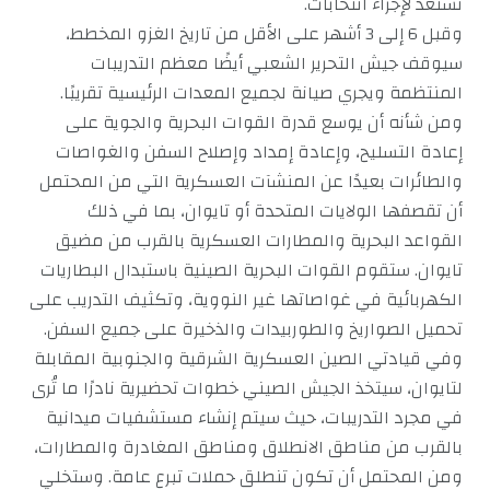
تستعد لإجراء انتخابات.
وقبل 6 إلى 3 أشهر على الأقل من تاريخ الغزو المخطط،
سيوقف جيش التحرير الشعبي أيضًا معظم التدريبات
المنتظمة ويجري صيانة لجميع المعدات الرئيسية تقريبًا.
ومن شأنه أن يوسع قدرة القوات البحرية والجوية على
إعادة التسليح، وإعادة إمداد وإصلاح السفن والغواصات
والطائرات بعيدًا عن المنشآت العسكرية التي من المحتمل
أن تقصفها الولايات المتحدة أو تايوان، بما في ذلك
القواعد البحرية والمطارات العسكرية بالقرب من مضيق
تايوان. ستقوم القوات البحرية الصينية باستبدال البطاريات
الكهربائية في غواصاتها غير النووية، وتكثيف التدريب على
تحميل الصواريخ والطوربيدات والذخيرة على جميع السفن.
وفي قيادتي الصين العسكرية الشرقية والجنوبية المقابلة
لتايوان، سيتخذ الجيش الصيني خطوات تحضيرية نادرًا ما تُرى
في مجرد التدريبات، حيث سيتم إنشاء مستشفيات ميدانية
بالقرب من مناطق الانطلاق ومناطق المغادرة والمطارات،
ومن المحتمل أن تكون تنطلق حملات تبرع عامة. وستخلي