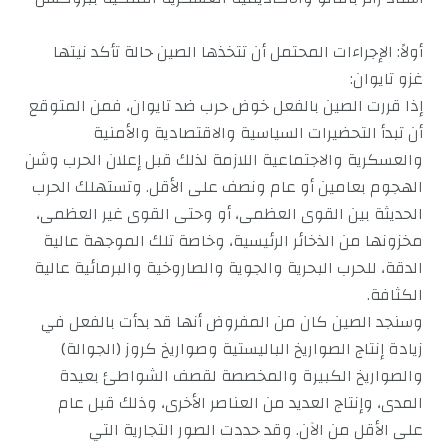
أولاً: الإجراءات المحتمل أن تتخذها الصين حالة تأكد نيتها
غزو تايوان:
إذا قررت الصين بالفعل خوض حرب ضد تايوان، فمن المتوقع
أن تبدأ التحضيرات السياسية والاقتصادية والأمنية
والعسكرية والاجتماعية اللازمة لذلك قبل إعلان الحرب وشن
الهجوم بعامين أو عام ونصف على الأقل. وتستهلك الحرب
الحديثة بين القوى العظمى، أو وحتى القوى غير العظمى،
مخزونها من الذخائر الرئيسية، وخاصة تلك الموجهة عالية
الدقة، للحرب البحرية والجوية والصاروخية والبرمائية عالية
الكثافة.
وسنجد الصين كان من المفروض أنها قد بدأت بالفعل في
زيادة إنتاج الصواريخ الباليستية وصواريخ كروز (الجوالة)
والصواريخ الكبيرة والمخصصة لقصف الشواطئ بعيدة
المدى، وإنتاج العديد من العناصر الأخرى، وذلك قبل عام
على الأقل من الآن. وقد حددت الصور التجارية التي