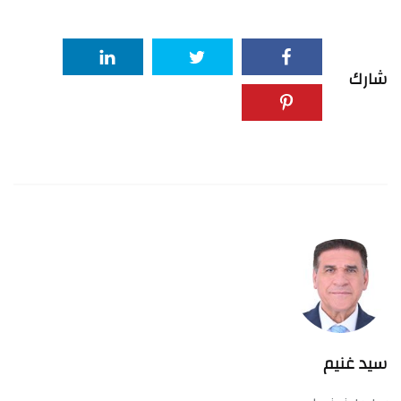
شارك
سيد غنيم