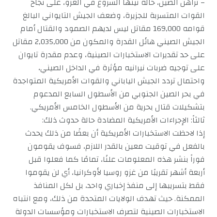
– تراهن الصين، حالة نيتها الشروع في الغزو، على نجاح
القوات المتسربة للجزيرة، وضعف الجيش التايواني البالغ
قوامه 169,000 مقاتل ليس لديهم الصمود والقتال أمام
الجيش الصيني هائل القدرة والمكون من 2,035,000 مقاتل
على حد تقديرات الاستخبارات الصينية، وعدم مقدرة تايوان
على توجيه ضربات نيرانيه مؤثرة في الداخل الصيني،
واحتمال تردد الجيش الياباني والقوات الأمريكية المتواجدة
في بحر الصين الجنوبي من الأسطول السابع المدعوم
بتشكيلات قتال بحرية من الأسطول الخامس الأمريكي.
ثالثاً: الإجراءات الأمريكية المضادة حالة حدوث ذلك:
إذا لاحظت الاستخبارات الأمريكية أن بعضًا من ذلك يحدث
بالفعل في توقيت معين بالقدر اللازم، فسوف يقومون
فوراً بنشر هذه المعلومات علنًا، تمامًا كما فعلوا قبل
أربعة أشهر تقريبًا من غزو روسيا لأوكرانيا، أي لن يقوموا
فقط بتسريبها إلى منفذ إخباري واحد، بل لكل المنافذ
الممكنة. حيث تهدف الولايات المتحدة من ذلك، ومع انتباه
الاستخبارات الصينية لتصرف الاستخبارات ومؤسسات الدولة