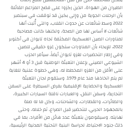
الطيران من الهواة، الذين ركزوا على فضح المزاعم القائلة
بأن الرحلات الجوية من وإلى بكين قد توقفت في سبتمبر
2022 وسط شائعات عن حدوث انقلاب، والتي أُثبت أنها
شائعات لا أساس لها من الصحة، ولكنها كانت مصاحبة
لمناورات الصين العسكرية المكثفة تجاه تايوان في أكتوبر
2022، للإيحاء بأن المناورات ستكون غزو حقيقي للصين.
وفي إطار التحضيرات لغزو تايوان أيضاً، سيأمر الحزب
الشيوعي الصيني بإعلان التعبئة الوطنية قبل 3 أو 4 أشهر
على الأقل من الغزو المخطط له، وهي خطوة علنية للغاية
لم يتم اتخاذها منذ عام 1979. وستقوم لجان التعبئة
العسكرية والحضارية الإقليمية بفرض السيطرة على السفن
التجارية، وسفن النقل، والعبارات ناقلة السيارات الكبيرة،
والطائرات، والقطارات، والشاحنات، وكل ما له صلة
بالمجهود الحربي، للتحضير قبل الصراع، ثم خلاله، وحتى
نهايته. وسيقومون بتعبئة عدد هائل من الأفراد، بما في
ذلك جنود الاحتياط، لحراسة البنية التحتية المدنية الرئيسية،