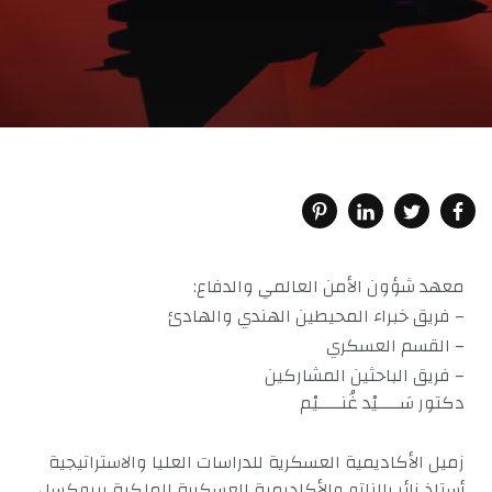
معهد شؤون الأمن العالمي والدفاع:
– فريق خبراء المحيطين الهندي والهادئ
– القسم العسكري
– فريق الباحثين المشاركين
دكتور سَــــيْد غُنــــيْم
زميل الأكاديمية العسكرية للدراسات العليا والاستراتيجية
أستاذ زائر بالناتو والأكاديمية العسكرية الملكية ببروكسل