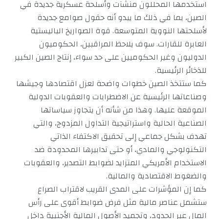
استخدمها المحللون منشآت وأسلحة عسكرية جديدة في
الصين، بما في ذلك ما يبدو أنه حقول صوامع جديدة
لأسلحتها النووية المتوسعة. قوة الصواريخ الباليستية
العابرة للقارات. سوف يلاحظ المراقبين، الحكوميون
الدوليون وغير الحكوميين على حد سواء، إنتاج الصين الكبير
للذخائر الرئيسية.
كما ستتخذ الصين خطوات واضحة لعزل اقتصادها وجيشها
وصناعاتها الرئيسية عن الاضطرابات والعقوبات الدولية
الموقعة عليها. وهذا من شأنه أن يتجاوز سياساتها
الصناعية الحالية واستراتيجية التداول المزدوج، والتي
تهدف بشكل جماعي إلى تحقيق الاكتفاء الذاتي
التكنولوجي والمادي، أو حتى تدابيرها المحدودة ضد
الاستخدام الأمريكي المتزايد لضوابط التصدير، والعقوبات
والضغوط الاقتصادية والمالية.
كما إن المؤشرات على المدى القريب لاقتراب الصراع
ستشمل عناصر مالية مثل فرض ضوابط أقوى على رأس
المال عبر الحدود، وتجميد الأصول المالية الأجنبية داخل