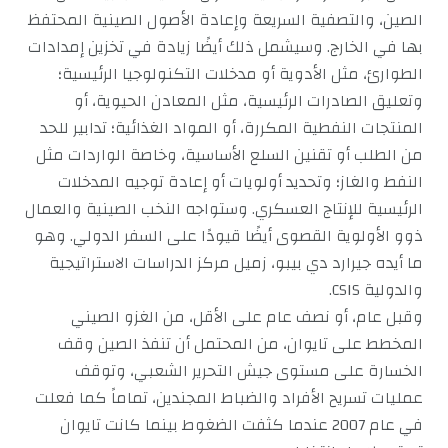
الصين، والتصفية السريعة وإعادة الأصول الصينية المحتفظ
بها في الخارج. وسيشمل ذلك أيضًا زيادة في تخزين إمدادات
الطوارئ، مثل الأدوية أو مدخلات التكنولوجيا الرئيسية؛
وتعليق الصادرات الرئيسية، مثل المعادن الحيوية، أو
المنتجات النفطية المكررة، أو المواد الغذائية؛ تدابير للحد
من الطلب أو تقنين السلع الأساسية، وخاصة الواردات مثل
النفط والغاز؛ وتحديد أولويات أو إعادة توجيه المدخلات
الرئيسية للإنتاج العسكري. وستواجه النخب الصينية والعمال
ذوو الأولوية القصوى أيضًا قيودًا على السفر الدولي. وهو
ما أيده جيرارد دي بيبو، زميل مركز الدراسات الاستراتيجية
والدولية CSIS.
وقبل عام، أو نصف عام على الأقل، من الغزو الصيني
المخطط على تايوان، من المحتمل أن تنفذ الصين وقف
الخسارة على مستوى جيش التحرير الشعبي، وتوقف
عمليات تسريح الأفراد والضباط المجندين، تماماً كما فعلت
في عام 2007 عندما كثفت الضغوط بينما كانت تايوان