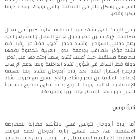
السياسي بشكل عام في المنطقة والتي تؤيدها بشدة دولتا
تركيا وقطر.
وفي الوقت الذي تشهد فيه المنطقة تعاوناً كبيراً في مجال
مكافحة الإرهاب بين مصر ودول تجمع الساحل والصحراء،والذي
يضم دولتي السودان وتشاد ودول أخرى، فضلاً عن إقرار ضم
تشاد مؤخرا كمراقب بجامعة الدول العربية كخطوة لضمها
للجامعة مستقبلاً، حيث أعلنت تشاد رسمياً إحتجاجها على تدخل
دولة قطر السافر في شؤون تشاد الداخلية وبما يدعم الإرهاب
ويزعزع إستقرار البلاد، نجد زيارة أردوجان لتشاد ربما بمهمة
(حمامة السلام) بين قطر وتشاد، والذي يتسق مع ظروف تشاد
الإقتصادية الحالية، وربما التلويح بدعم قطري مفتوح مستقبلاً
لتبديل دور تشاد المنتظر تجاه ليبيا ومحيطها.
ثانياً: تونس:
أما زيارة أردوجان لتونس فهي بالتأكيد مغازلة للمعارضة
الإسلامية بها، حيث تسعى زيارة أردوجان لدعم موقف
المعارضة الإسلامية المستقبلي في تونس.. ومن جانب آخر، قد