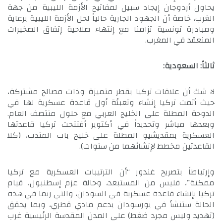
يحاول أردوجان إيجاد سبيل لمفاتيح الأزمة الليبية من جهة
الغرب، خاصة أن الجهود الجارية حالياً لحل الأزمة الليبية برعاية
ومبادرة تونسية تزامنا مع إنتهاء صلاحية إتفاق الصخيرات
المنعقد في المغرب.
ثالثاً: السعودية:
لا شك أن علاقات تركيا بقطر متميزة وذات مصالح مشتركة،
حيث أتمت تركيا إنشاء وتعبئة أول قاعدة عسكرية لها في
الدوحة المطلة على الخليج العربي مع حلول منتصف العام.
وبعدها مباشر وتحديداً في أكتوبر أفتتحت تركيا قاعدتها
العسكرية بمقديشيو المطلة على خليج باب المندب، (كلا
القاعدتين مخطط لإنشائهما من سنوات).
وإرتباطاً بتصريح غندور “أن الترتيبات العسكرية مع تركيا
ممكنة”، فليس من المستبعد، وحالة عزم إسطنبول، قيام
تركيا بإنشاء قاعدة عسكرية في السودان، والتي ربما في هذه
الحالة ستنشأ في بورسودان بدعم مادي قطري، وبما يحقق
(تهديد وليس مجرد ضغط) على المدن المقدسة الرئيسية غرب