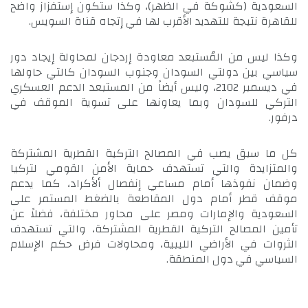
السعودية (كشوكة في الظهر)، وكذا ستكون إستفزاز واضح
للقاهرة نتيجة للتهديد الأقرب لها في إتجاه قناة السويس.
وكذا ليس من المُستبعد معاودة إردجان لمحاولة إيجاد دور
سياسي بين دولتي السودان وجنوب السودان كالتي حاولها
في ديسمبر 2102، وليس أيضاً من المستبعد الدعم العسكري
التركي للسودان وبما يعاونها على تسوية الموقف في
درفور.
كل ما سبق يصب في المصالح التركية القطرية المشتركة
والمتزايدة والتي تستهدف حماية الأمن القومي لتركيا
وضمان نفوذها أمام مساعي إنفصال ألأكراد، كما يدعم
موقف قطر أمام دول المقاطعة بالضغط المستمر على
السعودية والإمارات ومصر على محاور مختلفة، فضلاً عن
تأمين المصالح التركية القطرية المشتركة، والتي تستهدف
الثروات في الأراضي الليبية، ومحاولات فرض حكم الإسلام
السياسي في دول المنطقة.