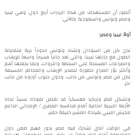
أتصور أن المستهدف من هذه الزيارات أربع دول، وهي ليبيا
ومصر وتونس والسعودية كالآتي:
أولاً: ليبيا ومصر:
لدى كل من السودان وتشاد وتونس حدوداً برية متفاوتة
الطول مع جارتها ليبيا، والتي تعد حالياً مسرحاً واسعاً للإرهاب
والصراعات المسلحة على السلطة والثروات، وبما يجعلها أهم
وأكثر بؤر الصراع خطورة لتصدير الإرهاب والمخاطر الجسيمة
لكل من مصر وتونس من جانب، ودول جنوب أوروبا من جانب
آخر.
وتشكل قطر وتركيا معسكراً قد تقلص نفوذه نسبياً تجاه
الأزمة الليبية الحالية أمام منافسه المصري / الإماراتي الداعم
للجيش الليبي بقيادة المشير خليفة حفتر.
في الوقت الذي تشارك فيه مصر بدورِ مهم ضمن دول
المقاطعة أمام قطر فضلاً عن رفض مصر لحكومات الإسلام