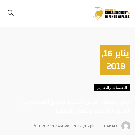
يناير 16,
2018
التقييمات والتقارير
تركيا وقطر.. “فرض النفوذ وتعزيز المصالح في
الشرق الأوسط وشمال أفريقيا”
.
General
يناير 16, 2018
1٬282,017 Views