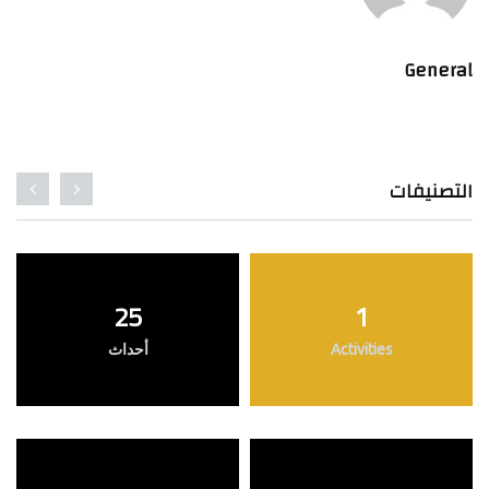
General
التصنيفات
25
1
Activities
أحداث