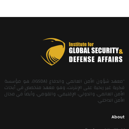
“معهد شؤون الأمن العالمي والدفاع (IGSDA)، هو مؤسسة
فكرية غير ربحية على الإنترنت، وهو معهد متخصص في أبحاث
الأمن العالمي، والدولي، الإقليمي، والقومي، وأيضاً في مجال
الأمن الداخلي.
About