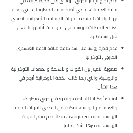
عدم نجاح الإبرار الجوي الروسي على محيط كييف في
بداية العمليات، والذي أظنه بسبب المعلومات التي زودت
بها الولايات المتحدة القوات المسلحة الأوكرانية للتصدي
لعناصر المظلات الروسية في الجو، حيث أبادتها بالفعل
قبل اسقاطها.
عدم قدرة روسيا على سد كافة منافذ الدعم العسكري
الخارجي لأوكرانيا.
صعوبة التمييز بين القوات والأسلحة والمعدات الأوكرانية
والروسية، والتي ربما كانت الكفة الأوكرانية أرجح في
هذا الشأن.
امتلاك أوكرانيا لأسلحة جوية ودفاع جوي متطورة،
والعديد منها روسية، تمكنت من التصدي للقوات الجوية
الروسية بنسبة غير متوقعة، فضلاً عدم قيام القوات
الروسية بتدميرها بشكل كامل.