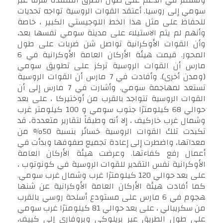
وتستمر في الدعم على طول الطرق الممتدة شرقًا عبر
سومي إلى روسيا. أعتقد القوات الروسية تواجه تحديات
للحفاظ على مثل هذا الخط اللوجيستي الكبير ، خاصة
وأنهم لم يتم الاستيلاء على مدينة سومي نفسها بعد،
وأن القوات الأوكرانية تواصل شن ضربات على طول
المحور. قيمت هيئة الأركان العامة الأوكرانية في 6
مارس أن القوات الروسية تركز على تطويق سومي
(ومدن أخرى). وأفادت في 7 مارس أن القوات الروسية
تستعد لمهاجمة سومي. وأشارت في 7 مارس إلى أن
القوات الروسية تتواجد بالقرب من أوختيركا ، على بعد
حوالي 68 كيلومترًا جنوب سومي و 100 كيلومتر غرب
وشمال غرب خاركيف ، إلا أنه وطبقاً لتقارير متعددة، قد
تكبدت تلك القوات الروسية خسائر بنسبة 50% من
معداتها، واضطرت إلى إعادة تجميع صفوفها وبدأت في
أعمال رفع كفاءتها. وعرضت هيئة الأركان العامة
الأوكرانية نفس التقدير للقوات الروسية في كونوتوب ،
على بعد حوالي 120 كيلومترًا غرب وشمال غرب سومي.
كما أفادت هيئة الأركان العامة الأوكرانية عن شنها
هجوم في 6 مارس على مستودع أسلحة روسي بالقرب
من سكريبالي ، على بعد حوالي 81 كيلومترًا غرب سومي
على طول الطريق عبر بريلوكي وبروفاري إلى كييف،