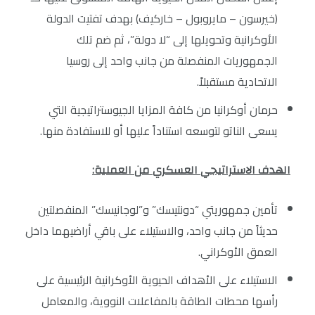
(خيرسون – مايروبول – خاركيف) بهدف تفتيت الدولة
الأوكرانية وتحويلها إلى “لا دولة”، ثم ضم تلك
الجمهوريات المنفصلة من جانب واحد إلى روسيا
الاتحادية مستقبلاً.
حرمان أوكرانيا من كافة المزايا الجيوستراتيجية التي
يسعى الناتو لتوسعه استناداً عليها أو للاستفادة منها.
الهدف الاستراتيجي العسكري من العملية:
تأمين جمهوريتي “دونتيسك” و”لوجانيسك” المنفصلتين
حديثاً من جانب واحد، والاستيلاء على باقي أراضيهما داخل
العمق الأوكراني.
الاستيلاء على الأهداف الحيوية الأوكرانية الرئيسية على
رأسها محطات الطاقة بالمفاعلات النووية، والمعامل