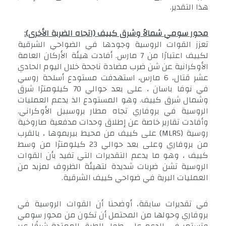
هذا التقدير.
محور سومي شمالاً وشرق كييف (اتجاه الضربة الأخرى):
تعزز القوات الروسية وجودها في الضواحي الشرقية
لكييف اعتبارًا من 7 مارس. أفادت هيئة الأركان العامة
الأوكرانية عن شن ضرب مضادة ناجحة خلال اليوم الحادي
عشر قتال، 6 مارس، استهدفت مستودع أسلحة روسي
في نوفا باسان ، على بعد حوالي 70 كيلومترًا شرق
وشمال شرق كييف. وهو المستودع الذ يدعم العمليات
الروسية في بروفاري تجاه مطار بروسبيل الأوكراني.
وأفادت تقارير خاصة عن إطلاق وحدات مدفعية صاروخية
روسية (MLRS) على كييف من محيط بيريموها ، بالقرب
من بروفاري وعلى بعد حوالي 23 كيلومترًا من وسط
كييف ، وهو ما يدعم التقديرات التي تفيد بأن القوات
الروسية تشن ضربات شديدة لتهيئة الظروف لمزيد من
العمليات البرية في ضواحي كييف الشرقية.
في تقديرات سابقة، أوضحنا أن القوات الروسية في
بروفاري وحولها من المحتمل أن تكون من محور سومي