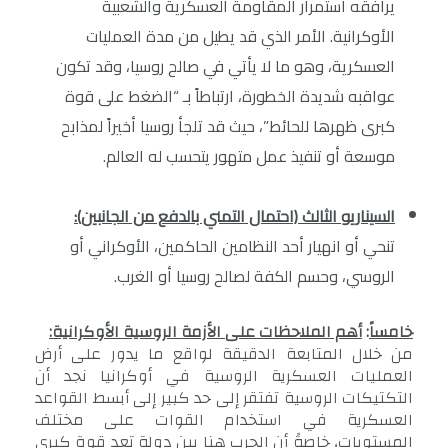
يرافقه استمرار المقاومة العسكرية والشعبية
الأوكرانية. الأمر الذي قد يطيل من مدة العمليات
العسكرية، وهو ما لا يأتي في صالح روسيا، وقد تكون
عواقبه شديدة الخطورة، ارتباطاً بـ “الضغط على قوة
كبرى ظهرها للحائط”، حيث قد تلجأ روسيا أخيراً لمذابح
موسعة أو تنفيذ عمل متهور يتحسب له العالم.
السيناريو الثالث (احتمال التمني بالدفع من الجانبين)
:
تنحي أو انهيار أحد النظامين الحاكمين، الأوكراني أو
الروسي، وحسم الكفة لصالح روسيا أو الغرب.
خامساً
:
أهم الملاحظات على الأزمة الروسية الأوكرانية:
من خلال المتابعة الدقيقة لواقع ما يدور على أرض
العمليات العسكرية الروسية في أوكرانيا نجد أن
التكتيكات الروسية تفتقر إلى حد كبير إلى أبسط القواعد
العسكرية في استخدام القوات على مختلف
المستويات، خاصةً أن الحرب هنا بين دولة تعد قوة كبرى