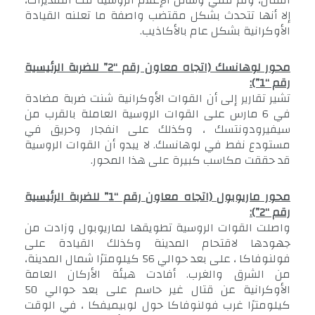
القتال، ولم تنفي وسائل الإعلام الروسية تلك التقديرات،
إلا أنها تتحدث بشكل مقتضب واصفة ما تعلنه القيادة
الأوكرانية بشكل عام بالأكاذيب.
محور لوهانسك (اتجاه معاون رقم “2” للضربة الرئيسية
رقم “1”):
تشير تقارير إلى أن القوات الأوكرانية شنت ضربة مضادة
في 6 مارس على القوات الروسية العاملة بالقرب من
سيفيرودونتسك ، وكذلك على انفجار وحريق في
مستودع نفط في لوهانسك. لا يبدو أن القوات الروسية
قد حققت مكاسب كبيرة على هذا المحور.
محور ماريوبول (اتجاه معاون رقم “1” للضربة الرئيسية
رقم “2”):
واصلت القوات الروسية تطويقها لماريوبول وزادت من
جهودها لاقتحام المدينة وكذلك القيادة على
فولنوفاكا ، على بعد حوالي 56 كيلومترًا شمال المدينة،
من الشرق والغرب. أفادت هيئة الأركان العامة
الأوكرانية عن قتال غير حاسم على بعد حوالي 50
كيلومترًا غرب فولنوفاكا حول لوبيميفكا ، في الوقت