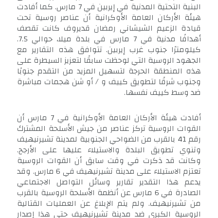
البنية التحتية المدنية في إيربين في 7 مارس. كما أفادت
هيئة الأركان العامة الأوكرانية أن عناصر روسية تحت
قيادة الزعيم الشيشاني رمضان قديروف كانت تقصف
أهدافًا مدنية في 7 مارس في بلدة ميلا، حوالي 7.5.
كيلومترًا جنوب غرب إيربين. تتوافق هذه التقارير مع
الجهود الروسية التي لوحظت سابقًا لتعزيز السيطرة على
هذه المنطقة الحرجة لتسهيل المزيد من التقدم جنوبًا
وجنوب شرقًا لتطويق كييف و / أو شن هجمات مباشرة
ضد وسط كييف نفسها.
أفادت هيئة الأركان العامة الأوكرانية في 7 مارس أن
القوات الروسية تركز عناصر من جيش الأسلحة المشترك
رقم 41 بالقرب من الضواحي الجنوبية لمدينة تشيرنيهيف
وتنوي تطويق البلدة والاستيلاء عليها على الأرجح.
وكانت قد ذكرت في وقت سابق أن القوات الروسية
تعتزم الاستيلاء على مدينة تشيرنيهيف في 6 مارس. وقد
يدعم هذا التقدير تقارير وسائل التواصل الاجتماعي
الصادرة في 6 مارس عن أنظمة الأسلحة الروسية بالقرب
من تشيرنيهيف. ولم يتم الإبلاغ عن العمليات القتالية
الروسية الكبرى ضد مدينة تشيرنيهيف حتى هذا إصدار