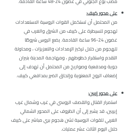
مصب بوغ الجنوبي في غضون 24-48 ساعة القادمة.
على محور كييف:
من المحتمل أن تستكمل القوات الروسية الاستعدادات
لهجوم للسيطرة على كييف من الشرق والغرب في
غضون 24-96 ساعة القادمة. يضع الروس شروطًا
للهجوم من خلال تركيز الإمدادات والتعزيزات ، ومحاولة
التقدم واستقرار خطوطهم ، ومهاجمة المدينة بنيران
جوية ومدفعية وصواريخ من المحتمل أن تهدف إلى
إضعاف الروح المعنوية وإلحاق الضرر بمدافعي كييف.
على محور إربين:
استمرار القتال والقصف الروسي في غرب وشمال غرب
إيربين، قد يشير إلى أن الظروف على المحور الشمالي
الغربي للقوات الروسية لشن هجوم بري مباشر على كييف
خلال اليوم الثالث عشر عمليات.