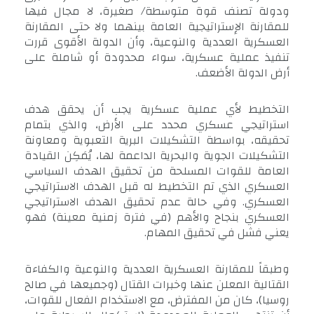
ودولة تصنف قوة متوسطة/ صغيرة، لا مجال فيها
للمقارنة الإستراتيجية العامة بينهما ولا حتى المقارنة
العسكرية العددية والنوعية، وأن الدولة الأقوى قررت
تنفيذ عملية عسكرية، سواء محدودة أو شاملة على
أرض الدولة الأضعف.
التخطيط لأي عملية عسكرية يجب أن يحقق هدف
استراتيجي عسكري محدد على الأرض، والذي بتمام
تحقيقه، بواسطة التشكيلات البرية التعبوية ومعاونة
التشكيلات الجوية والبحرية الداعمة لها، يُمَكِن القيادة
العامة للقوات المسلحة من تحقيق الهدف السياسي
العسكري الذي تم التخطيط له قبل الهدف الاستراتيجي
العسكري. وفي حالة عدم تحقيق الهدف الاستراتيجي
العسكري بنجاح والأهم (في فترة زمنية معينة) فهو
يعني فشل في تحقيق المهام.
وطبقاً للمقارنة العسكرية العددية والنوعية والكفاءة
القتالية المعلن عنها وخبرات القتال (وجميعها في صالح
روسيا)، كان من المفترض، مع الاستخدام الفعال للقوات،