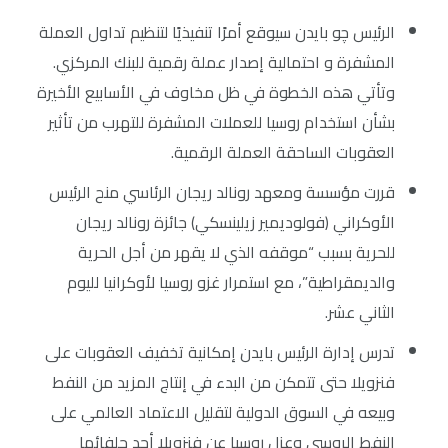
الرئيس چو بايدن سيوقع أمرًا تنفيذيًا لتنظيم تداول العملة
المشفرة و احتمالية إصدار عملة رقمية للبنك المركزي.
وتأتي هذه الخطوة في ظل مخاوف في الأسابيع الأخيرة
بشأن استخدام روسيا للعملات المشفرة للتهرب من تأثير
العقوبات الساحقة العملة الرقمية.
قررت مؤسسة ومعهد رونالد ريجان الرئاسي منح الرئيس
الأوكراني (فولوديمير زيلينسكي) جائزة رونالد ريجان
للحرية بسبب “موقفه الذي لا يقهر من أجل الحرية
والديمقراطية”، مع استمرار غزو روسيا لأوكرانيا لليوم
الثاني عشر.
تدرس إدارة الرئيس بايدن إمكانية تخفيف العقوبات على
فنزويلا حتى تتمكن من البدء في إنتاج المزيد من النفط
وبيعه في السوق الدولية لتقليل الاعتماد العالمي على
النفط الروسي وعزل روسيا عن فنزويلا أحد حلفائها