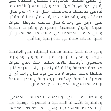
أن تنتهي العملية المحدودة (استكمال السيطرة على
إقليم الدونباس وتأمين الجمهوريتين المعلن انفصالهما
لولايتي دونتيسك ولوجانيسك) خلال (3 – 4) يوم قتال.
خاصة أن روسيا قد حشدت ما يقرب من 150 ألف مقاتل
على الأرض في وحدات قتال مدعمة تعاونها القوات
الجوية ونيران المدفعية والصواريخ والقوات البحرية
والتي حالة استخدامها في ضربات منسقة يمكن أن
تحقق نجاحات كبيرة في فترة زمنية ربما أقل.
وفي حالة تنفيذ عملية شاملة للإستيلاء على العاصمة
كييف والمدن الرئيسية مثل ماريوبول وخاركيف
وخيرسون وأوديسا، فالأمر يختلف، حيث تحتاج لقوات
مهاجمة مضاعفة وفترة قتال تصل إلى (6 – 8) يوم قتال
يتخللها وقفة تعبوية لا تزيد عن يوم قتال واحد، أي أن
العملية الشاملة لإسقاط كييف وباقي المدن الهامة
ارتباطاً بما سبق لا تزيد عن (8 – 9) يوم قتال.
وارتباطاً بما سبق وبتوقيت العمليات الحقيقي،
وبالمقارنة بالأهداف السياسية والعسكرية الروسية، نجد
أن التخطيط العسكري الروسي يتم تحقيقه بمعدلات