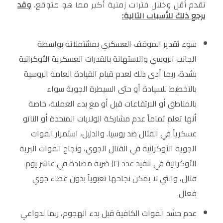
تقدم أقل وخلال فترات زمنية أكبر مما هو متوقع،
وقد
يرجع ذلك للأسباب التالية:
سوء تقدير الموقف العسكري بمشتملاته بواسطة
الجانب الروسي والاستهانة بالقدرات العسكرية الأوكرانية
بشدة، ربما أدى ذلك لعدم قيام القيادة العامة الروسية
بالتخطيط للسيادة أو حتى السيطرة الجوية سواء
بالمناطق أو الارتفاعات قبل أو مع بدء العملية، خاصة
أنها تعلم تماماً عدم مشاركة الولايات المتحدة أو الناتو
عسكرياً في القتال ضد روسيا. والدليل، استمرار القوات
الجوية الأوكرانية في القتال الجوي، ونجاح القوات البرية
الأوكرانية في تنفيذ عدد (٢) ضربة مضادة في عاشر يوم
قتال، والتي لا يمكن نجاحها تعبوياً بدون غطاء جوي
فعال.
عدم حشد القوات الكافية قبل بدء الهجوم، ربما لدواعي