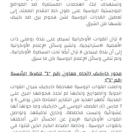
وتستهدف تلك الهجمات المستمرة ضد المواقع
اللوجستية الروسية على طول خط التقدم الممتد، إلى
تعطيل القدرات الروسية لشن هجوم بري ضد كييف
نفسها من الشرق.
لا تزال القوات الأوكرانية تسيطر على بلدة رومني ذات
الأهمية الاستراتيجية، وتشير وسائل الإعلام الأوكرانية
إلى أن بلدة ليبيدين لا تزال أيضًا تحت السيطرة الأوكرانية،
ولم تنفي وسائل الإعلام الروسية كل ما سبق.
محور خاركيف (اتجاه معاون رقم “1” للضربة الرئيسية
رقم “1”):
واصلت القوات الروسية مهاجمة خاركيف بنيران القوات
الجوية والصواريخ ولكنها لم تجدد هجومها البري على
المدينة. تُظهر العديد من التقارير المتاحة خلال يومي 6 و
7 مارس آثار القصف الروسي في خاركيف وما حولها أنها
عشوائية وليست مخططة، وجاري تدقيقها. وتواصل
القوات الأوكرانية الإبلاغ عن الخسائر التي ألحقتها
بالقوات الروسية ، وخاصة الضباط الكبار الذين قتلوا في