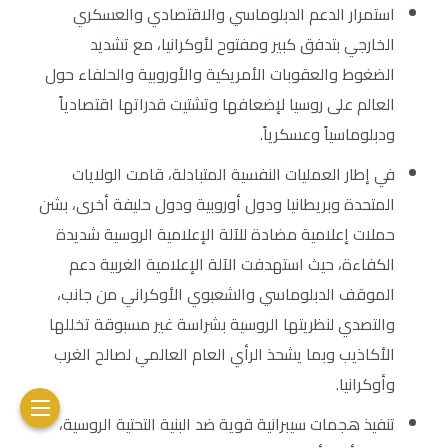
استمرار الدعم الدبلوماسي والاقتصادي والعسكري
الخارجي بتدفق كبير ومفتوح لأوكرانيا، مع تشديد
الضغوط والعقوبات الأمريكية والأوروبية والحلفاء حول
العالم على روسيا لإضعافها وتشتيت قدراتها اقتصادياً
ودبلوماسياً وعسكرياً.
في إطار العمليات النفسية المتبادلة، قامت الولايات
المتحدة وبريطانيا ودول أوروبية ودول حليفة أخرى، بشن
حملات إعلامية مضادة للآلة الإعلامية الروسية شديدة
الكفاءة، حيث استهدفت الآلة الإعلامية الغربية دعم
الموقف الدبلوماسي والشعبوي الأوكراني من جانب،
والتصدي لنظريتها الروسية بشراسة غير مسبوقة تخللها
الأكاذيب وبما يشحذ الرأي العام العالمي لصالح الغرب
وأوكرانيا.
تنفيذ هجمات سيبرانية قوية ضد البنية التحتية الروسية،