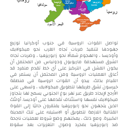
تواصل القوات الروسية في جنوب أوكرانيا توزيع
جهودها لتنفيذ ضربات تجاه الغرب نحو ميكولايف
وأوديسا ، والهجوم شمالًا نحو زابوريزهيا ، وضربات تجاه
الشرق مستهدفة ماريوبول ودونباس. من المحتمل أن
يكون الفشل في التركيز على أي خط تقدم منفرد قد
أعاق العمليات الروسية ومن المحتمل أن يستمر في
القيام بذلك. يبدو أن القوات الروسية في منطقة
خيرسون تشق طريقها لتطويق ميكولايف ، وتسعى على
الأرجح لإيجاد طريق عبر نهر بوغ الجنوبي يسمح لها بتجاوز
ميكولايف نفسها واستئناف تقدمها على أوديسا. أولئك
الذين يتجهون نحو زابوريزهيا يفتقرون حاليًا إلى القوة
القتالية اللازمة لتطويق أو الاستيلاء على تلك المدينة
الكبيرة. ومع ذلك ، يمكنهم وضع شروط لعمليات ناجحة
ضد زابوريزهيا بمجرد وصول التعزيزات بعد سقوط