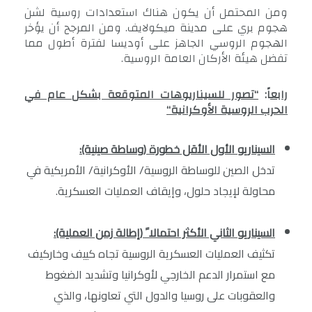
ومن المحتمل أن يكون هناك استعدادات روسية لشن
هجوم بري على مدينة ميكولايف. ومن المرجح أن يؤخر
الهجوم الروسي الجاهز على أوديسا لفترة أطول مما
تفضل هيئة الأركان العامة الروسية.
رابع
اً:
“
تصور للسيناريوهات المتوقعة بشكل عام في
الحرب الروسية الأوكرانية
“
السيناريو الأول الأقل خطورة (وساطة صينية)
:
تدخل الصين للوساطة الروسية/ الأوكرانية/ الأمريكية في
محاولة لإيجاد حلول، وإيقاف العمليات العسكرية.
السيناريو الثاني الأكثر احتمالا ً (إطالة زمن العملية):
تكثيف العمليات العسكرية الروسية تجاه كييف وخاركيف
مع استمرار الدعم الخارجي لأوكرانيا وتشديد الضغوط
والعقوبات على روسيا والدول التي تعاونها، والذي