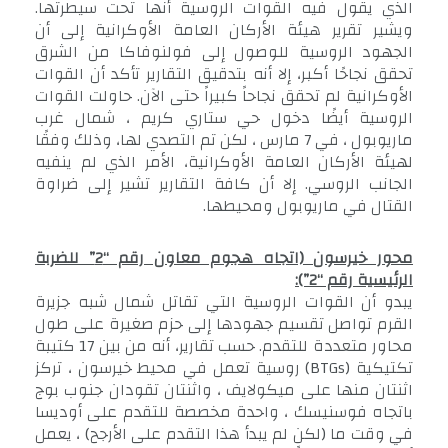
الذي يقول فيه القوات الروسية أنها تحت سيطرتها.
ويشير تقرير هيئة الأركان العامة الأوكرانية إلى أن
الجهود الروسية للوصول إلى فولنوفاكا من الشرق
تحقق نجاحًا أكبر، إلا أنه بتدقيق التقارير تأكد أن القوات
الأوكرانية لم تحقق نجاحاً كبيراً حتى الآن. حاولت القوات
الروسية أيضًا دخول حي ستاري كريم ، شمال غرب
ماريوبول ، في 7 مارس ، لكن تم التصدي لها، وذلك وفقًا
لهيئة الأركان العامة الأوكرانية، الأمر الذي لم ينفيه
الجانب الروسي. إلا أن كافة التقارير تشير إلى ضراوة
القتال في ماريوبول ومحيطها.
محور خيرسون (اتجاه هجوم معاون رقم “2” للضربة
الرئيسية رقم “2”):
يبدو أن القوات الروسية التي تقاتل شمال شبه جزيرة
القرم تواصل تقسيم جهودها إلى حزم صغيرة على طول
محاور متعددة للتقدم. حسب تقارير، أنه من بين 17 كتيبة
تكتيكية (BTGs) روسية تعمل في محيط خيرسون ، تركز
اثنتان منها على ميكولايف ، واثنتان تقودان جنوب بوج
باتجاه فوسنيسك ، واحدة مخصصة للتقدم على أوديسا
في وقت ما (لكن لم يبدأ هذا التقدم على الأرجح) ، يعمل