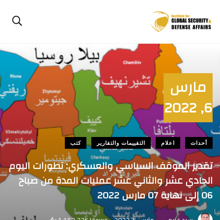
مارس
6, 2022
أحداث
اعلام
التقييمات والتقارير
كتب
تقدير الموقف السياسي والعسكري: تطورات اليوم
الحادي عشر والثاني عشر عمليات المدة من صباح
06 إلى نهاية 07 مارس 2022
.
سيد غنيم
مارس 6, 2022
1٬153,236 Views