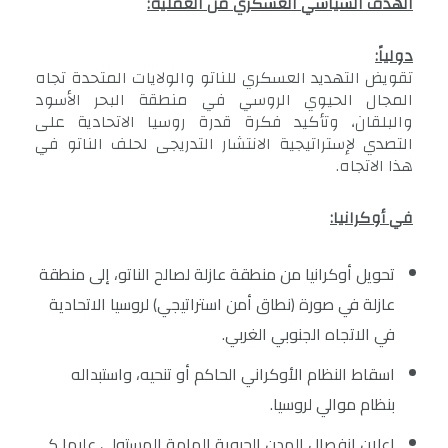
الهدف السياسي العسكري من العملية:
دولياً:
تقويض التهديد العسكري للناتو والولايات المتحدة تجاه
المجال الحيوي الروسي في منطقة البحر الأسود
والبلقان، وتأكيد فكرة قدرة روسيا الاتحادية على
التصدي لإستراتيجية الانتشار التدريجى لحلف الناتو في
هذا الاتجاه.
في أوكرانيا:
تحويل أوكرانيا من منطقة عازلة لصالح الناتو، إلى منطقة
عازلة في صورة (نطاق أمن استراتيجي) لروسيا الاتحادية
في الاتجاه الجنوبي الغربي.
اسقاط النظام الأوكراني الحاكم أو تنحيه، واستبداله
بنظام موالي لروسيا.
إعلان انفصال المدن الحيوية الهامة المستولى عليها كـ