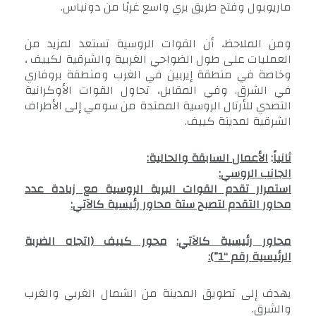
ماريوبول وفتح طريق بري واسع غربًا من دونباس.
ومن الملاحظ، أن القوات الروسية تستعد لمزيد من
العمليات على طول الضواحي الغربية والشرقية لكييف ،
وخاصة في منطقة إيربين في الغرب ومنطقة بروفاري
في الشرق. وفي المقابل، تحاول القوات الأوكرانية
التصدي للأرتال الروسية الممتدة من سومي إلى الأطراف
الشرقية لمدينة كييف.
ثانياً
:
الأعمال السابقة والحالية:
الجانب الروسي:
استمرار تقدم القوات البرية الروسية مع زيادة عدد
محاور التقدم لتصبح ستة محاور رئيسية كالآتي:
محاور رئيسية كالآتي
:
محور كييف (اتجاه الضربة
الرئيسية رقم “1”):
يهدف إلى تطويق المدينة من الشمال الغربي والغرب
والشرق.