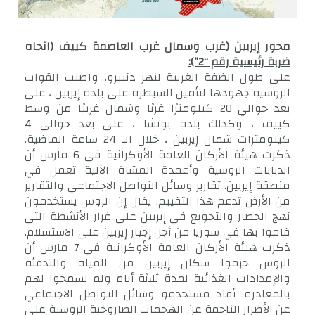
محور إيربين (غرب وسمال غرب العاصمة كييف (اتجاه
ضربة رئيسية رقم “2”):
على طول الضفة الغربية لنهر دنيبرو، واصلت القوات
الروسية جهودها لتأمين السيطرة على بلدة إيربين ، على
بعد حوالي 20 كيلومترًا غربًا وشمال غربيًا من وسط
كييف ، وكذلك بلدة بوتشا ، على بعد حوالي 4
كيلومترات شمال إيربين ، خلال الـ 24 ساعة الماضية.
ذكرت هيئة الأركان العامة الأوكرانية في 6 مارس أن
الدبابات الروسية وأعمدة المشاة الآلية تعمل في
منطقة إيربين. تقارير وسائل التواصل الاجتماعي والتقارير
من الأرض تدعم هذا التقييم. يقال إن الروس يستخدمون
نهج الحصار والتجويع في إيربين على غرار الأنشطة التي
قاموا بها في سوريا من أجل إجبار إيربين على الاستسلام.
ذكرت هيئة الأركان العامة الأوكرانية في 7 مارس أن
الروس حرموا سكان إيربين من المياه والتدفئة
والإمدادات الغذائية لمدة ثلاثة أيام ولم يسمحوا لهم
بالمغادرة. أفاد مستخدمو وسائل التواصل الاجتماعي
عن الأضرار الناجمة عن الهجمات الصاروخية الروسية على