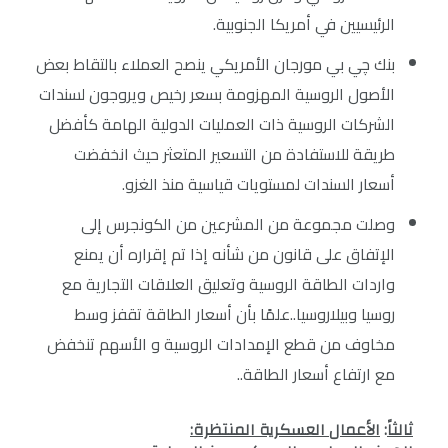
الرئيسيين في أمريكا الجنوبية.
بنك چي بي مورجان الأمريكي ينصح العملاء بالتقاط بعض
الأصول الروسية المهزومة بسعر رخيص ويروجون لسندات
الشركات الروسية ذات العمليات الدولية الهامة كأفضل
طريقة للاستفادة من التسعير المتعثر حيث انخفضت
أسعار السندات لمستويات قياسية منذ الغزو.
وصلت مجموعة من المشرعين من الكونجرس إلى
الإتفاق على قانون من شأنه إذا تم إقراره أن يمنع
واردات الطاقة الروسية وتعليق العلاقات التجارية مع
روسيا وبيلاروسيا..علمًا بأن أسعار الطاقة تقفز وسط
مخاوف من قطع الإمدادات الروسية و الأسهم تنخفض
مع ارتفاع أسعار الطاقة..
ثالثاً
:
الأعمال العسكرية المنتظرة: