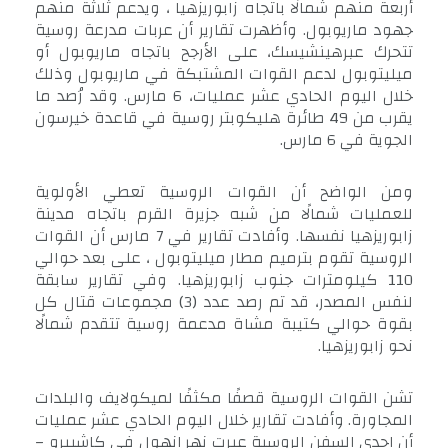
أربعة منهم شمالًا باتجاه زابوريزهيا ، ويدعم ثلاثة منهم
جهود ماريوبول. وأظهرت تقارير أن عربات مدرعة روسية
تتحرك عبرهينشيسك، على الأرجح باتجاه ماريوبول أو
ميليتوبول لدعم القوات المشتبكة في ماريوبول وذلك
خلال اليوم الحادي عشر عمليات، 6 مارس. وقد رُصد ما
يقرب من 49 طائرة هليكوبتر روسية في قاعدة خيرسون
الجوية في 6 مارس.
ومن الواضح أن القوات الروسية تعطي الأولوية
للعمليات شمالًا من شبه جزيرة القرم باتجاه مدينة
زابوريزهيا نفسها. وأفادت تقارير في 7 مارس أن القوات
الروسية تقوم بترميم مطار ميليتوبول ، على بعد حوالي
110 كيلومترات جنوب زابوريزهيا. وفي تقارير سابقة
لنفس المصدر، قد تم رصد عدد (3) مجموعات قتال كل
بقوة حوالي كتيبة مشاة مدعمة روسية تتقدم شمالًا
نحو زابوريزهيا.
تشن القوات الروسية قصفًا مكثفًا لميكولايف والبلدات
المجاورة. وأفادت تقارير خلال اليوم الحادي عشر عمليات
أن إحدى السفن الروسية عبرت نهر إنهول في كاشبيرو –