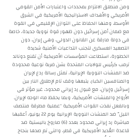
ومن منطلق الالتزام بمحددات واعتبارات الأمن القومي
الأمريكي والأهداف الاستراتيجية الأمريكية في الشرق
الأوسط، ومنها الحفاظ على التوازن الإقليمي في القوة
مع ضمان أمن إسرائيل دون ظهور قوة نووية جديدة، خاصة
في دولة مارقة عن القانون الدولي، وهي إيران، دون
التصعيد العسكري لتجنب التداعيات الأمنية شديدة
الخطورة، استطاعت المؤسسات الأمريكية أن تقنع دونالد
ترمب كرئيس للولايات المتحدة بشن ضربة نوعية محدودة
ضد المنشآت النووية الإيرانية، تمثل رسالة ردع لإيران
والمنافسين الكبار، يتبعها وقف تام لإطلاق النار بين
إسرائيل وإيران، مع قبول رد إيراني محدود، غير مؤثر في
الأرواح والمنشآت الأمريكية، وبما يحفظ ماء الوجه لإيران.
وبالفعل نفذت القوات الأمريكية “عملية مطرقة منتصف
الليل” ضد المنشآت النووية الإيرانية يوم 22 يونيو، أعقبها
مباشرة رد إيراني محدود بعدد (6) صاروخ باليستية ضد
قاعدة العُديد الأمريكية في قطر، والتي تم صدها بنجاح