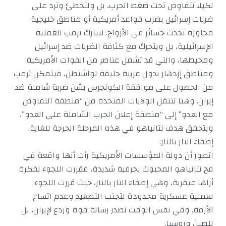
لكيلا تتفاوض تحت ضغط الحرب، بل ولتخطئ وترد على
ضربات إسرائيل بضرب قواعد أمريكية أو مناطق خليجية
مجاورة تحدث خسائر في الأرواح. ليبارك ترمب العملية
الإسرائيلية، بل ويتحرك مع كثافة الضربات ضد إسرائيل
ومحيطها، والتي قد تشمل عناصر من القوات الأمريكية
ومناطق إزدهار بدول عربية حليفة لواشنطن، فيتمكن ترمب
من الحصول على موافقة الكونجرس بشن ضربة شاملة ضد
إيران. وهنا تنتقل الولايات المتحدة من “منطقة التفاوض
مع العدو” إلى “منطقة إعلان الحرب الشاملة على العدو”،
ويتحقق هدف نتانياهو في هذه المرحلة الحرجة للغاية.
إطفاء النار بالنار:
اتصور أن دولة المؤسسات الأمريكية رأت أنها واقعة في
فخ نتانياهو المحبوك بحرفية شديدة، فقررت اللجوء لفكرة
أراها عبقرية، وهي إطفاء النار بالنار، حيث قررت اللجوء
لعملية عسكرية محدودة لتجنب التصعيد وعدم اتساع
الأزمة. وفي نفس الوقت تصدر رسالة قوة وردع لإيران، بل
للصين وروسيا.