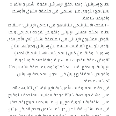
لصالح إسرائيل”. وبما يحقق لإسرائيل القوة الأكبر والانفراد
بالبرنامج النووي غير السلمي في منطقة الشرق الأوسط
وأفريقيا كاملة.
– الهدف الاستراتيجي لنتانياهو في الداخل الإيراني: “اسقاط
نظام الحكم الملالي الإيراني وتقويض نفوذه الخارجي وبما
يقوض المشروع الإيراني في المنطقة بشكل تام، الأمر الذي
يؤدي لتوسيع اتفاقيات السلام بين إسرائيل وجارتيها لبنان
وسوريا”، وذلك من خلال (المحركات الاستراتيجية) تدمير/
تقويض كافة القدرات العسكرية والاقتصادية والنووية
الإيرانية، والدفع بقلب الحكم أو توصيله لحافة الانهيار ذاتيًا،
وتقويض كافة أذرع إيران في الدول المحيطة بإسرائيل.
تحركات عاجلة:
في خضم المفاوضات الأمريكية الإيرانية، رأى نتانياهو أنه
على وشك مواجهة كارثة عودة الولايات المتحدة للتوقيع
على الاتفاقية النووية مع إيران، ما يعيده للمربع رقم صفر
في هذا الشأن، فضلاً عن إدراكه الكامل بعدم قدرة إسرائيل