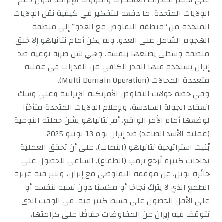
على تدمير القدرات العسكرية والنووية الإيرانية بدون دعم
الولايات المتحدة. ما دفعه للتفكير في كيفية نقل الولايات
المتحدة من “منطقة التفاوض مع العدو” إلى منطقة
الهجوم الشامل على العدو. ولم يكن أمام نتانياهو إلا خلق
منطقة وسطى يصنعها بنفسه، وهي شن ضربة نوعية ضد
إيران يستخدم فيها القدر الكافي من القدرات في عملية
متعددة المجالات (Multi Domain Operation).
وفي خضم جولات التفاوض الأمريكية الإيرانية وعلى وشك
انعقاد الجولة السادسة، وبإعلام الولايات المتحدة متأخرًا
لوضعها أمام الأمر الواقع، أمر نتانياهو بشن حملته النوعية
(عملية الأسد الصاعد) ضد إيران يوم 13 يونيو 2025.
بُنيت استراتيجية نتانياهو (النصاب)، على أن تحقق العملية
نجاحات كبيرة تُرجع ترمب (الطماع)، الساعي للحصول على
جائزة نوبل، عن موقفه التفاوضي مع إيران، ويثير فيه غريزة
الطمع الذي لا يترك نجاحًا أو مكسبًا دون نسبه لنفسه أو
على الأقل الحصول على قسط كبير منه. في الوقت الذي
تتوقف فيه إيران عن المفاوضات حفاظًا على كرامتها،