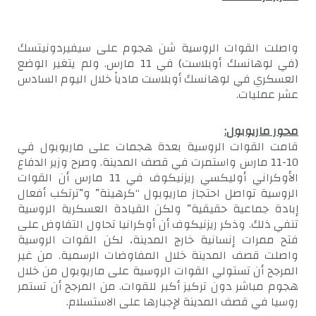
واصلت القوات الروسية شن هجوم على سيفيردونيتسك
(في لوهانسك أوبلاست) في 11 مارس. ولم يتغير الوضع
العسكري في لوهانسك أوبلاست مادياً خلال اليوم السادس
عشر عمليات.
محور ماريوبول:
قامت القوات الروسية بعدة هجمات على ماريوبول في
10-11 مارس واستمرت في قصف المدينة. وصرح وزير الدفاع
الأوكراني أوليكسي ريزنيكوف في 11 مارس أن القوات
الروسية تواصل احتجاز ماريوبول “كرهينة” و”ترتكب أفعال
إبادة جماعية حقيقية” ولكن القيادة العسكرية الروسية
تنفي ذلك. وذكر ريزنيكوف أن أوكرانيا تحاول التفاوض على
فتح ممرات إنسانية خارج المدينة، لكن القوات الروسية
واصلت قصف المدينة خلال المفاوضات الرسمية. من غير
المرجح أن تستولي القوات الروسية على ماريوبول من خلال
هجوم مباشر دون تركيز أكبر للقوات. من المرجح أن تستمر
روسيا في قصف المدينة لإجبارها على الاستسلام.