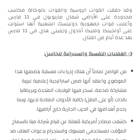
وقد حققت القوات الروسية والقوات بالوكالة مكاسب
محدودة على الأراضي شمال ماريوبول في 11 مارس.
وأعلنت قوات جمهورية دونيتسك الشعبية أنها استولت
على أولجينكا وفليكا أنادول وزيليني هاي في 11 مارس
بعد عدة أيام من القتال.
3- العمليات النفسية والسيبرانية للجانبين:
من الواضح تماماً أن هناك إجراءات منسقة يتضمنها هذا
الموضوع. واعتقد أنها ضمن استراتيجية إعلامية غربية
مشتركة ضخمة، تسخر فيها الولايات المتحدة وبريطانيا
بالذات (أو على الاقل) كافة الأدوات المتاحة لديها، وبما
يخدم أهدافها في الحرب الجارية خارج أراضيها.
كشفت مصادر أمريكية مُعلنة عن قيام شركة ميتا بالسماح
المؤقت لمستخدمي فيسبوك وانستجرام بدعوات العنف ضد
روسيا. والتي حالة صحة الخبر، فهي تعد إزدواجية فجة تصل