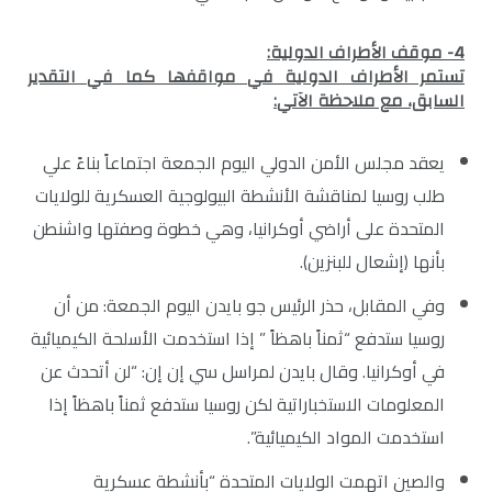
4- موقف الأطراف الدولية:
تستمر الأطراف الدولية في مواقفها كما في التقدير
السابق، مع ملاحظة الآتي:
يعقد مجلس الأمن الدولي اليوم الجمعة اجتماعاً بناءً علي
طلب روسيا لمناقشة الأنشطة البيولوجية العسكرية للولايات
المتحدة على أراضي أوكرانيا، وهي خطوة وصفتها واشنطن
بأنها (إشعال للبنزين).
وفي المقابل، حذر الرئيس جو بايدن اليوم الجمعة: من أن
روسيا ستدفع “ثمناً باهظاً ” إذا استخدمت الأسلحة الكيميائية
في أوكرانيا. وقال بايدن لمراسل سي إن إن: “لن أتحدث عن
المعلومات الاستخباراتية لكن روسيا ستدفع ثمناً باهظاً إذا
استخدمت المواد الكيميائية”.
والصين اتهمت الولايات المتحدة “بأنشطة عسكرية