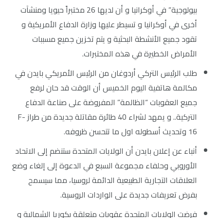
بيولوجية” في أوكرانيا و أن لديها 26 مختبراً حيويا ومنشآت
أخرى في أوكرانيا و تسيطر عليها وزارة الدفاع الأمريكية و
تقود جميع الأنشطة البحثية و يتم تخزين جميع مسببات
الأمراض الخطيرة في هذه المختبرات.
طلب الرئيس التركي أردوغان من الرئيس الأمريكي بايدن في
مكالمة هاتفية اليوم الخميس أن الوقت قد حان لرفع
جميع العقوبات “الظالمة” المفروضة على صناعة الدفاع
التركية.. و يمهد لشراء 40 طائرة مقاتلة جديدة من طراز F-
16 وتحديث أسطوله اول ما تتحسن ظروفه.
أنباء عن إعلان بايدن أن الولايات المتحدة ستنضم إلى الاتحاد
الأوروبي وحلفاء مجموعة السبع في الدعوة إلى إلغاء وضع
العلاقات التجارية الطبيعية الدائمة لروسيا، مما سيسمح
بفرض تعريفات جديدة على الواردات الروسية.
فرضت الولايات المتحدة عقوبات متعلقة بكوريا الشمالية و