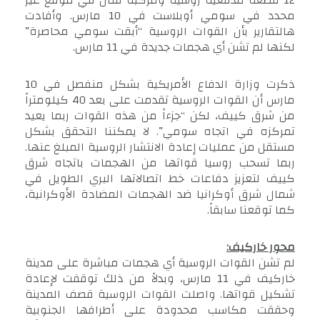
12 قطعة مدفعية روسية ومركبة قتال في موقع غير
محدد في سومي أوبلاست في 10 مارس. وأفادت
هالتقارير بأن القوات الروسية “أبقت سومي محاصرة”
لكنها لم تشن أي هجمات جديدة في 11 مارس.
ذكرت وزارة الدفاع الأمريكية بشكل منفصل في 10
مارس أن القوات الروسية تقدمت على بعد 40 كيلومتراً
من شرق كييف، لكن “جزءاً من هذه القوات ربما يعيد
تمركزه في اتجاه سومي”. لا يمكننا التحقق بشكل
مستقل من عمليات إعادة الانتشار الروسية المبلغ عنها.
ربما تسحب روسيا قواتها من الهجمات باتجاه شرق
كييف لتعزيز دفاعات خط اتصالاتها البري الطويل في
شمال شرق أوكرانيا ضد الهجمات المضادة الأوكرانية،
كما توقعنا سابقاً.
محور خاركيف:
لم تشن القوات الروسية أي هجمات مباشرة على مدينة
خاركيف في 11 مارس، وبدلاً من ذلك توقفت لإعادة
تشكيل قواتها. واصلت القوات الروسية قصف المدينة
وحققت مكاسب محدودة على أطرافها الجنوبية