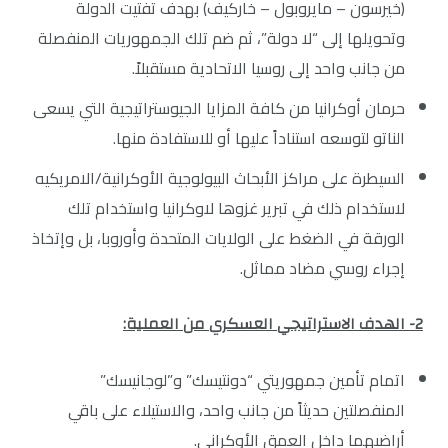
(خيرسون – مايروبول – خاركيف) بهدف تفتيت الدولة
وتحويلها إلى “لا دولة”، ثم ضم تلك الجمهوريات المنفصلة
من جانب واحد إلى روسيا الاتحادية مستقبلاً.
حرمان أوكرانيا من كافة المزايا الجيوستراتيجية التي يسعى
الناتو لتوسعه استناداً عليها أو للاستفادة منها.
السيطرة على مراكز الأبحاث البيولوجية الأوكرانية/الامريكيه
لاستخدام ذلك في تبرير غزوها لاوكرانيا واستخدام تلك
الورقة في الضغط على الولايات المتحدة وأوروبا، بل وإتخاذ
إجراء روسي مضاد مماثل.
2- الهدف الاستراتيجي العسكري من العملية:
اتمام تأمين جمهوريتي “دونتيسك” و”لوجانيسك”
المنفصلتين حديثاً من جانب واحد، والاستيلاء على باقي
أراضيهما داخل العمق الأوكراني.