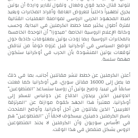
لتوليد قتال جديد قوي وفعال. وتقول تقارير واردة أن بوتين
يجري تطهيراً داخلياً للعروض العامة وأفراد المخابرات ويعيد
ضبط المجهود الحربي الروسي لمواصلة العمليات القتالية
لفترة أطول بكثير مما خطط الكرملين في البداية. وحسب
وكالة الإعلام الروسية الخاصة “ميدوزا” أن الوحدة الخامسة
بالمخابرات الروسية ربما زودت بوتين بمعلومات كاذبة حول
الوضع السياسي في أوكرانيا قبل غزوه خوفاً من تناقض
توقعات بوتين المنشودة بأن الحرب في أوكرانيا ستكون
مهمة سلسة.
أعلن الكرملين عن خطط لنشر مقاتلين أجانب، بما في ذلك
ما يصل إلى 16000 مقاتل سوري، في أوكرانيا كما فعلت
سابقاً في ليبيا. وصرح بوتين أن روسيا ستساعد “المتطوعين”
الدوليين الذين يريدون الدفاع عن دونباس للسفر إلى
أوكرانيا، معتبراً هذا الجهد كقوة موازنة عن “المرتزقة
الغربيين” الذين يقاتلون من أجل أوكرانيا. وأوضح المتحدث
باسم الكرملين دميتري بيسكوف لاحقاً أن “المتطوعين” هم
في الأساس سوريون وأن الكرملين لا يجند المتطوعين
الروس بشكل منفصل في هذا الوقت.