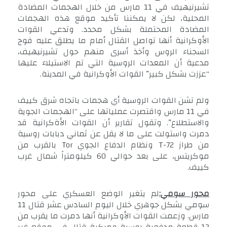
تشيرنيهيف في 11 مارس من خلال الهجمات المضادة
المحلية، لكن لا يمكننا تأكيد موقع هذه الهجمات
المضادة المحتملة بشكل محدد. وتدعي القوات
الأوكرانية أنها تواصل القتال أمام ما يطلق عليه فوج
السجناء الروس وأخذ أسرى منهم حول تشيرنيهيف،
مدعية أن المعدات الروسية التي تم الاستيلاء عليها
“عززت بشكل كبير” القوات الأوكرانية في المدينة.
ولم تشن القوات الروسية أي هجمات باتجاه شرق كييف
في 11 مارس واقتصرت عملياتها على “الهجمات الجوية
والاستطلاع”. وتقول تقارير أن القوات الأةكرانية قد
دمرت واستولت على ما لا يقل عن ثماني دبابات روسية
من طراز T-72 ونظام الدفاع الجوي Tor بالقرب من
موكريتس، على بعد حوالي 60 كيلومتراً شمال غرب
كييف.
محور سومي:
لم يتغير الوضع العسكري على محور
سومي بشكل جوهري خلال اليوم السادس عشر قتال 11
مارس. وزعمت القوات الأوكرانية أنها دمرت ما يقرب من