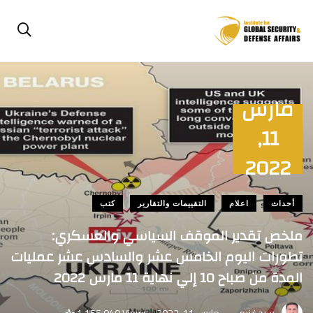
مارس
11,
2022
أحداث
اعلام
التقييمات والتقارير
كتب
ملخص تقدير الموقف السياسي والعسكري:
تطورات اليوم الخامس عشر والسادس عشر عمليات
المدة من صباح 10 إلي نهاية 11 مارس 2022
.
سيد غنيم
مارس 11, 2022
1٬155,040 Views