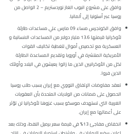
وافق على مشروع انبوب الغاز نوردستريم – 2 الواصل من
روسيا عبر أستونيا إلى ألمانيا.
وافق الكونجرس مساء 09 مارس علي مساعدات طارئة
لأوكرانيا قيمتها 13.6 مليار دولار من المساعدات الانسانية و
العسكرية مع تخصيص أموال لتغطية تكاليف القوات
الأمريكية المنتشرة في أوروبا وتقديم المساعدة الطارئة
لكل من الأوكرانيين الذين ما زالوا يعيشون في البلاد وأولئك
الذين فروا.
تعقد مفاوضات الإتفاق النووي مع إيران بسبب طلب روسيا
الحصول على ضمانات من الولايات المتحدة بأن العقوبات
الغربية التي تستهدف موسكو بسبب غزوها لأوكرانيا لن تؤثر
على أعمالها مع إيران.
انخفاض مفاجئ 13% في قيمة سعر برميل النفط، وذلك بعد
إعلان سفير الإمارات في واشنطن استمرار الإمارات في انتاج