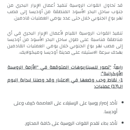
قد تحاول القوات الروسية تنفيذ أعمال الإبرار البحري من
جنوب ساحل البحر الأسود المنطقة من أوديسا إلى مصب
نهر بوغ الجنوبي خلال حتى عدد يومي العمليات قادمين.
تنفيذ القوات الروسية القيام لأعمال الإبرار البحري في أي
مناطقة مناسبة على طول ساحل البحر الأسود من أوديسا
إلى مصب نهر بوغ الجنوبي خلال يومي العمليات القادمين
بهدف سرعة الاستيلاء على مدينة أوديسا وميكولايف.
رابع
اً:
“تصور للسيناريوهات المتوقعة في “الأزمة الروسية
الأوكرانية”:
1- نقاط وجب وضعها في الاعتبار وقد وصلنا لبداية اليوم
الـ(17) عمليات
:
تأكد إصرار روسيا على الإستيلاء على العاصمة كييف وعلى
أوديسا.
تأكد بطء تقدم القوات الروسية على كافة المحاور.