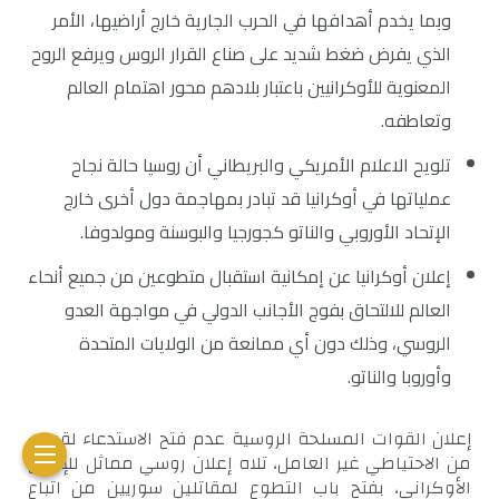
وبما يخدم أهدافها في الحرب الجارية خارج أراضيها، الأمر
الذي يفرض ضغط شديد على صناع القرار الروس ويرفع الروح
المعنوية للأوكرانيين باعتبار بلادهم محور اهتمام العالم
وتعاطفه.
تلويح الاعلام الأمريكي والبريطاني أن روسيا حالة نجاح
عملياتها في أوكرانيا قد تبادر بمهاجمة دول أخرى خارج
الإتحاد الأوروبي والناتو كجورجيا والبوسنة ومولدوفا.
إعلان أوكرانيا عن إمكانية استقبال متطوعين من جميع أنحاء
العالم للالتحاق بفوج الأجانب الدولي في مواجهة العدو
الروسي، وذلك دون أي ممانعة من الولايات المتحدة
وأوروبا والناتو.
إعلان القوات المسلحة الروسية عدم فتح الاستدعاء لقوات
من الاحتياطي غير العامل، تلاه إعلان روسي مماثل للإعلان
الأوكراني، بفتح باب التطوع لمقاتلين سوريين من اتباع