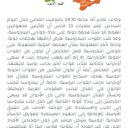
وقالت تقارير أنه ساعة 14:30 بالتوقيت المحلي خلال اليوم
السادس عشر عمليات 11 مارس أن طائرتين مجهولتين
الهوية قد شنتا هجمة جوية على بلدة كوباني البيلاروسية،
وقد نفت القوات البيلاروسية تعرض أراضيها لهجمات جوية.
وحالة تأكد المعلومة بشأن الهجمة الجوية المجهولة على
كوباني البلاروسية فمن المحتمل أن تكون من القوات
الجوية الأوكرانية، إلا إنه أمر يصعب ترجيحه حيث لا تسعى
أوكرانيا بالتأكيد لجذب قوات أكبر بجانب روسيا لجبهتها،
ومن المحتمل أيضاً أن تكون طائرتين من القوات الجوية
الروسية بهدف استدراج القوات البيلاروسية للقتال ضد
أوكرانيا بجانب القوات الروسية، خاصة أن بيلاروسيا تتجنب
الدخول في القتال لتجنب العقوبات الغربية المكلفة
وخسائر القتال البيلاروسية. وفي كل الأحوال قد يسعى
الكرملين إلى زيادة قوته القتالية من خلال جذب بيلاروسيا
إلى الحرب والاستفادة من الوكلاء الأجانب من الشرق
الأوسط، بالإضافة إلى الجهود المستمرة لتعويض الخسائر
القتالية الروسية بشكل مباشر من خلال المجندين الأفراد
الذين من غير المرجح أن يكونوا مدربين جيداً أو متحمسين