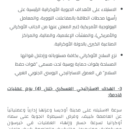
الاستيلاء على الأهداف الحيوية الأوكرانية الرئيسية على
رأسها محطات الطاقة بالمفاعلات النووية، والمعامل
البيولوجية الأمريكية (غير المعلن عنها من الجانب الأوكراني
والأمريكي)، والمنشآت الإعلامية، والمالية، والمراكز
الصناعية الكبرى بالدولة الأوكرانية.
نزع السلاح الأوكراني بكافة مستوياته وإحلال قواتها
المسلحة بقوات حماية روسية تحت مسمى “قوات حفظ
السلام” في العمق الاستراتيجي الروسي الجنوبي الغربي.
3- الهدف الاستراتيجي العسكري خلال (4) يوم عمليات
قادمة:
سرعة الاستيلاء على مدينة أوديسا وعزلها إدارياً وعملياتياً
عن العاصمة كييف، وفرض السيطرة الجوية على سماء
أوكرانيا لسرعة حسم وإنهاء العمليات في خيرسون
وميكولايف وماريوبول وخاركييف والعاصمة كييف وإعلان