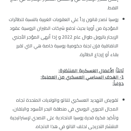
النفط.
روسيا تصدر قانون رداً علي العقوبات الغربية بالنسبة للطائرات
المؤجرة من أوربا بحيث تدفع شركات الطيران الروسية عقود
الإيجار بالروبل طوال عام 2022 و إذا أنهى المؤجر الأجنبي
الاتفاقية فإن لجنة حكومية روسية خاصة هي التي تقرر
بقاء أو إرجاع الطائرة.
ثالثاً
:
الأعمال العسكرية المنتظرة:
1- الهدف السياسي العسكري من العملية:
دولياً:
تقويض التهديد العسكري للناتو والولايات المتحدة تجاه
المجال الحيوي الروسي في منطقة البحر الأسود والبلقان،
وتأكيد فكرة قدرة روسيا الاتحادية على التصدي لإستراتيجية
الانتشار التدريجى لحلف الناتو في هذا الاتجاه.