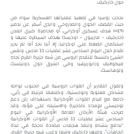
حول خاركيف.
نجحت روسيا في تصعيد عملياتها العسكرية سواء من
حيث القصف الجوي والصاروخي والذي أسفر عن تدمير
٣٤٩١ هدف عسكري أوكراني، أو محاصرة كبري المدن
(خاركيف – ماريبول – اوديسا) بهدف السيطره عليها و
استكمال الضغط علي اوكرانيا، إلا أننا نجد أنه لم يحرز
تقدم خلال اليوم السادس عشر عمليات 11 مارس. ونفس
الشيئ بالنسبة للتقدم الروسي من شبه جزيرة القرم تجاه
ميكولايف وزابوريزهيا وفي الشرق حول دونيتسك
ولوهانسك.
وتقول التقارير أن القوات الروسية في الجنوب تواجه
مشاكل معنوية ولوجستية، وكلاهما مرتبط في رأيي،
خاصة مع قيام القوات الأوكرانية باستهداف رتل دعم
لوجيستي للإمداد بالذخيرة والاستيلاء على مؤنه. وقد
صرحت هيئة الأركان العامة الأوكرانية في اليوم
السادس عشر عمليات 11 مارس أن القوات الأوكرانية
“تدافع بنشاط وتنفذ هجمات مضادة ناجحة في عدة
اتجاهات”، ومنها خاركيف وشما وغرب شبه جزيرة القرم،