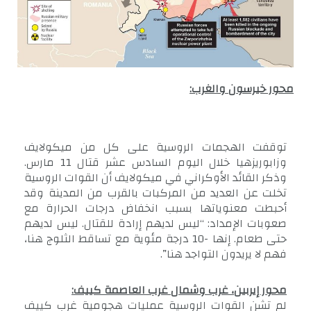
محور خيرسون والغرب:
توقفت الهجمات الروسية على كل من ميكولايف
وزابوريزهيا خلال اليوم السادس عشر قتال 11 مارس.
وذكر القائد الأوكراني في ميكولايف أن القوات الروسية
تخلت عن العديد من المركبات بالقرب من المدينة وقد
أحبطت معنوياتها بسبب انخفاض درجات الحرارة مع
صعوبات الإمداد: “ليس لديهم إرادة للقتال. ليس لديهم
حتى طعام. إنها -10 درجة مئوية مع تساقط الثلوج هنا،
فهم لا يريدون التواجد هنا”.
محور إيربين، غرب وشمال غرب العاصمة كييف:
لم تشن القوات الروسية عمليات هجومية غرب كييف