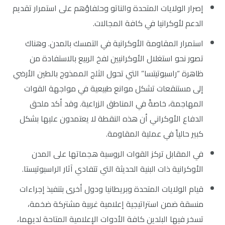
إصرار الولايات المتحدة والناتو وحلفاؤهم على استمرار تقديم
الدعم لأوكرانيا في كافة المجالات.
استمرار المقاومة الأوكرانية في التمسك بالمدن. وهناك
تصور نحو استغلال الأوكرانيين لفخ الربيع بالاستفادة من
ظاهرة “راسبوتيتسا” التي تحول الثلج الممذوج بالطين الأرضي
إلى مستنقعات تشكل موانع طبيعية في مواجهة القوات
المهاجمة، خاصةً في المناطق الزراعية. وقد أكد ملحق
الدفاع الأوكراني أن هذه النقطة لا يعتمدون عليها بشكل
كبير حالياً في عملية المقاومة.
في المقابل تركز القوات الروسية هجماتها على المدن
الأوكرانية ذات البنية الحديثة التي تتفادي آثار الراسبوتيستا.
قيام الولايات المتحدة وبريطانيا ودول أخرى بتنفيذ إجراءات
منسقة ضمن استراتيجية إعلامية غربية مشتركة ضخمة،
تسخر فيها البلدين كافة الأدوات الإعلامية المتاحة لديهما،