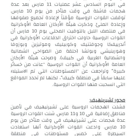
في اليوم السادس عشر عمليات 11 مارس بعد عدة
هجمات فاشلة في وقت متأخر من يوم 10 مارس.
توقفت القوات الروسية مؤقتاً لإعادة تجميع صفوفها
وإعادة الملئ. وذكرت هيئة الأركان العامة الأوكرانية
في منتصف الليل بالتوقيت المحلي يوم 10 مارس أن
القوات الروسية حاولت اختراق الدفاعات الأوكرانية في
أندرييفكا وجوفتنيف وكوبيليف وموتيزين وبوزوفا
وهورينيشي وبوتشا (حلقة من الضواحي الشمالية
والشمالية الغربية في كييف). وصرحت هيئة الأركان
العامة الأوكرانية أن القوات الروسية “عانت من خسائر
كبيرة” وتراجعت عن “المستوطنات التي تم الاستيلاء
عليها سابقاً في منطقة كييف”، لكنها لم تحدد المواقع
التي انسحبت منها القوات الروسية.
محور تشيرينهيف:
فشلت الهجمات الروسية على تشيرنيهيف في تأمين
مناطق إضافية في 10 و11 مارس. شنت القوات الروسية
عدة هجمات على تشيرنيهيف في وقت متأخر من يوم
10 مارس. وادعت القوات الأوكرانية أنها استعادت
السيطرة على خمس مستوطنات في منطقة