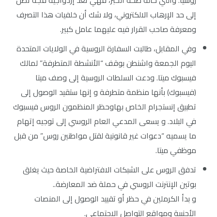
إلى حد الإرهاب الالكتروني، ولا شك أن خلفيات هذا التصرف
ومعرفة صاحب القرار فيه عليهما عامل كبير.
وفي المقابل، طالبت السفارة الروسية في الولايات المتحدة
اليوم الجمعة واشنطن بوقف “الأنشطة المتطرفة” لمالك
فيسبوك ميتا. ودعت السلطات الروسية إلى وصف ميتا
(فيسبوك) بأنها منظمة متطرفة و إنها ستقيد الوصول إلى
تطبيق إنستجرام الخاص بهاوحظر المنظمون الروس فيسبوك
في البلاد. و يسعى المدعي العام الروسي إلى توجيه إتهام
ما يسميه “دعوات غير قانونية لقتل مواطنين روس” من قبل
موظفي ميتا.
تدفق الروس على الشبكات الافتراضية الخاصة حيث يغلق
بوتين الإنترنت الروسي في حملة ضد المعارضة..
و بدأ الكرملين في حظر أو تقييد الوصول إلى المنصات
الأجنبية ومواقع التواصل الاجتماعي.