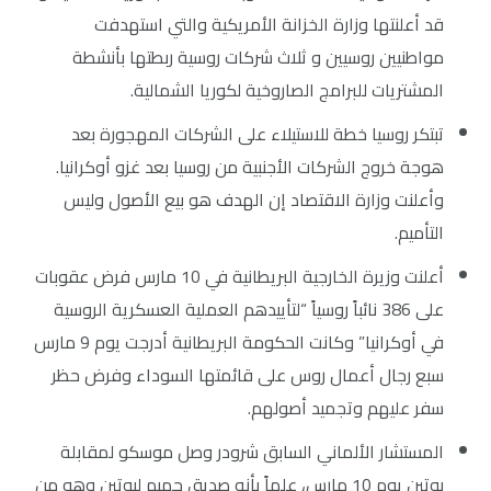
قد أعلنتها وزارة الخزانة الأمريكية والتي استهدفت
مواطنيين روسيين و ثلاث شركات روسية ربطتها بأنشطة
المشتريات للبرامج الصاروخية لكوريا الشمالية.
تبتكر روسيا خطة للاستيلاء على الشركات المهجورة بعد
هوجة خروج الشركات الأجنبية من روسيا بعد غزو أوكرانيا.
وأعلنت وزارة الاقتصاد إن الهدف هو بيع الأصول وليس
التأميم.
أعلنت وزيرة الخارجية البريطانية في 10 مارس فرض عقوبات
على 386 نائباً روسياً “لتأييدهم العملية العسكرية الروسية
في أوكرانيا” وكانت الحكومة البريطانية أدرجت يوم 9 مارس
سبع رجال أعمال روس على قائمتها السوداء وفرض حظر
سفر عليهم وتجميد أصولهم.
المستشار الألماني السابق شرودر وصل موسكو لمقابلة
بوتين يوم 10 مارس، علماً بأنه صديق حميم لبوتين وهو من