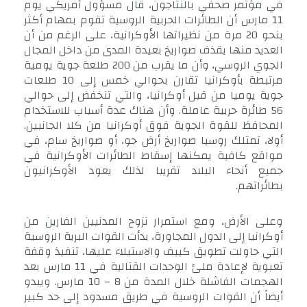
في مؤتمر صحفي بالنتاجون، قال مسؤول أمريكي يوم
11 مارس أن الطائرات الحربية الروسية تقوم بمهام أكثر
بنحو 20 مرة من نظيراتها الأوكرانية، على الرغم من أن
العديد منها يقذف صواريخ بعيدة المدى من داخل المجال
الجوي الروسي، وأن ما يقرب من 200 طلعة جوية يومية
مرتبطة بأوكرانيا تقارن بحوالي خمس إلى 10 طلعات
جوية يوميا من قبل أوكرانيا، والتي تنخفض إلى حوالي
56 طائرة حربية عاملة. وأن هناك عدة أسباب للاستخدام
المحافظ للقوة الجوية فوق أوكرانيا من كلا الجانبين.
أولا، تمتلك روسيا صواريخ أرض جو، أو صواريخ سام، في
مواقع كافية يمكنها إسقاط الطائرات الأوكرانية في
جميع أنحاء البلاد تقريبا لذلك يعود الأوكرانيون
بطائراتهم.
وعلى الأرض، ومع استمرار نزوح المدنيين الفارين من
أوكرانيا إلى الدول المجاورة، بدأت القوات البرية الروسية
التي حاولت تطويق كييف والاستيلاء عليها، تنفيذ وقفة
تعبوية لإعادة ملئ الوحدات القتالية في 11 مارس بعد
الهجمات الفاشلة خلال المدة من 8 – 10 مارس. ويبدو
أيضاً أن القوات الروسية في طريق مسدود إلى حد كبير