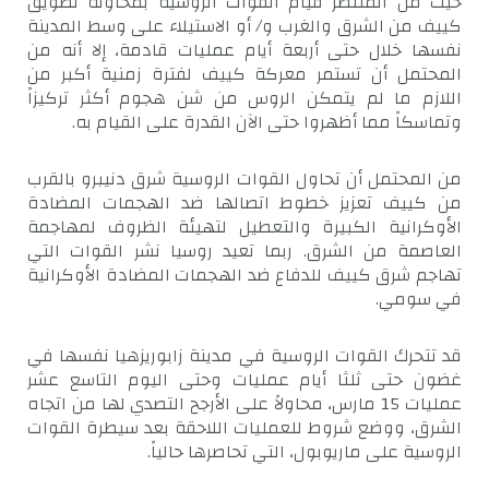
حيث من المنتظر قيام القوات الروسية بمحاولة تطويق
كييف من الشرق والغرب و/ أو الاستيلاء على وسط المدينة
نفسها خلال حتى أربعة أيام عمليات قادمة، إلا أنه من
المحتمل أن تستمر معركة كييف لفترة زمنية أكبر من
اللازم ما لم يتمكن الروس من شن هجوم أكثر تركيزاً
وتماسكاً مما أظهروا حتى الآن القدرة على القيام به.
من المحتمل أن تحاول القوات الروسية شرق دنيبرو بالقرب
من كييف تعزيز خطوط اتصالها ضد الهجمات المضادة
الأوكرانية الكبيرة والتعطيل لتهيئة الظروف لمهاجمة
العاصمة من الشرق. ربما تعيد روسيا نشر القوات التي
تهاجم شرق كييف للدفاع ضد الهجمات المضادة الأوكرانية
في سومي.
قد تتحرك القوات الروسية في مدينة زابوريزهيا نفسها في
غضون حتى ثلثا أيام عمليات وحتى اليوم التاسع عشر
عمليات 15 مارس، محاولاً على الأرجح التصدي لها من اتجاه
الشرق، ووضع شروط للعمليات اللاحقة بعد سيطرة القوات
الروسية على ماريوبول، التي تحاصرها حالياً.