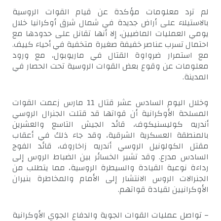
لم ترد معلومات مؤكدة عن قيام القوات الروسية
بالاستيلاء على أراض جديدة في شمال شرق أوكرانيا خلال
يومي العمليات الماضيين، إلا أنها تقانل على حدودها مع
احتمال تسرب عناصر خفيفة صغيرة متخفية في أحياء كييف.
مع استمرار ضرواوة القتال في ماريوبول، مع ورود
معلومات عن وقوع بعض القوات الروسية تحت الحصار في
المدينة.
وخلال اليوم السادس عشر قتال 11 مارس زعمت القوات
المسلحة الأوكرانية أن قواتها قد قتلت الجنرال الروسي
أندريه كوليسنيكوف، قائد الجيش التاسع والعشرين
بالمنطقة العسكرية الشرقية، وقد جاء ذلك في أعقاب
مقتل الكولونيل الروسي أندريه زاخاروف، قائد الفوج
السادس مدرع. وقد تشير الخسائر بين الضباط الروس إلى
رداءة نوعية القيادة والسيطرة الروسية، مما يتطلب من
الجنرالات الروس الانتشار إلى الأمام والمخاطرة بنيران
الأوكرانيين لقيادة قواتهم.
– تواصل عمليات القوات الجوية والدفاع الجوي الأوكرانية