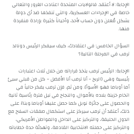
الإجابة: لا أعتقد. فالولايات المتحدة اعتادت الغرور والتعالي
خاصة في الإجراءات العسكرية، والتي تنفذها ضد أي دولة
بشكل مُعلن دون حساب لأحد، وأحياناً كثيرة بإرادة منفردة
منها.
السؤال الخامس: في اعتقادك، كيف سيفكر الرئيس دونالد
ترمب في المرحلة التالية؟
الإجابة: الرئيس ترمب يتخذ قراراته من خلال ثلاث اعتبارات
رئيسية وهي (الربح – أنا ترمب أنا الأفضل – كل من قبلي سيئ
أما أوباما فهو الأسوأ). ومن ثم، فإن ترمب يفكر حالياً في
اتخام خزينة بلاده بالأموال، والنجاح في نيل فترة رئاسية ثانية
والحصول على جائزة نوبل كما حصل عليها أوباما.وبناءً على
ذلك، أعتقد أن ترمب سيركز على استكمال صفقات السلاح مع
الدول الحليفة، والتركيز على الداخل والمواطن الأمريكي،
والتركيز على حملته الانتخابية القادمة، وتهدئة حدة خطاباته