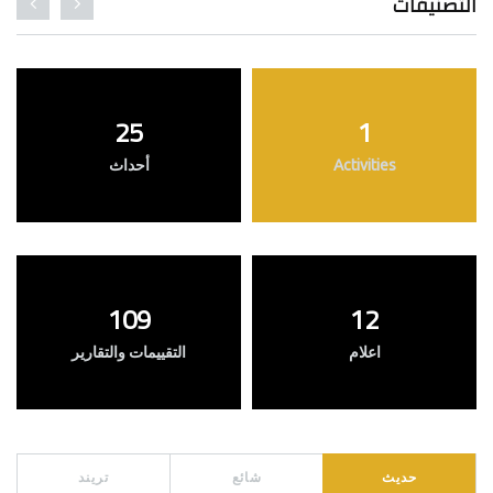
التصنيفات
25
1
Activities
أحداث
109
12
اعلام
التقييمات والتقارير
حديث
شائع
تريند