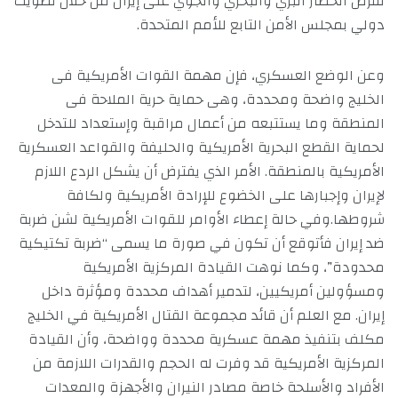
لفرض الحصار البري والبحري والجوي على إيران من خلال تصويت
دولي بمجلس الأمن التابع للأمم المتحدة.
وعن الوضع العسكري، فإن مهمة القوات الأمريكية فى
الخليج واضحة ومحددة، وهى حماية حرية الملاحة فى
المنطقة وما يستتبعه من أعمال مراقبة وإستعداد للتدخل
لحماية القطع البحرية الأمريكية والحليفة والقواعد العسكرية
الأمريكية بالمنطقة. الأمر الذي يفترض أن يشكل الردع اللازم
لإيران وإجبارها على الخضوع للإرادة الأمريكية ولكافة
شروطها.وفي حالة إعطاء الأوامر للقوات الأمريكية لشن ضربة
ضد إيران فأتوقع أن تكون في صورة ما يسمى “ضربة تكتيكية
محدودة”، وكما نوهت القيادة المركزية الأمريكية
ومسؤولين أمريكيين، لتدمير أهداف محددة ومؤثرة داخل
إيران. مع العلم أن قائد مجموعة القتال الأمريكية في الخليج
مكلف بتنفيذ مهمة عسكرية محددة وواضحة، وأن القيادة
المركزية الأمريكية قد وفرت له الحجم والقدرات اللازمة من
الأفراد والأسلحة خاصة مصادر النيران والأجهزة والمعدات