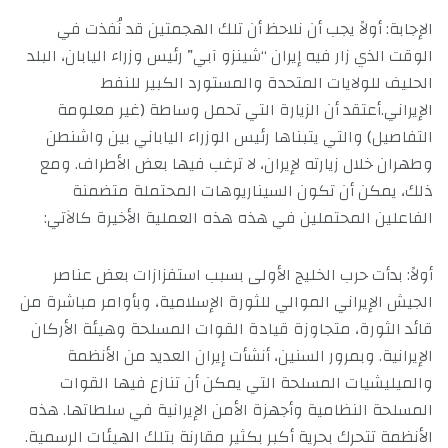
الإجابة: أولاً يجب أن نلاحظ أن تلك الهجمتين قد نُفذت في
الوقت الذي زار فيه إيران “شينزو آبي” رئيس وزراء اليابان، البلد
الحليف للولايات المتحدة والمستورد الكبير للنفط
الإيراني.أعتقد أن الزيارة التي تحمل وساطة (غير معلومة
التفاصيل) والتي يتبناها رئيس الوزراء الياباني بين واشنطن
وطهران خلال زيارته لإيران، لا ترغب فيها بعض الأطراف. ومع
ذلك، يمكن أن تكون السيناريوهات المحتملة متضمنة
الفاعلين المحتملين في هذه هذه العملية الأخيرة كالآتي:
أولاً: بدأت حرب الخليج الأولى بسبب استفزازات بعض عناصر
الجيش الإيراني الموالي للثورة الإسلامية، وبأوامر مباشرة من
قائد الثورة، متجاوزة قيادة القوات المسلحة وهيئة الأركان
الإيرانية. وبمرور السنين، أنشأت إيران العديد من الأنظمة
والميليشيات المسلحة التي يمكن أن تنازع فيها القوات
المسلحة النظامية وأجهزة الأمن الإيرانية في سلطاتها. هذه
الأنظمة تتحرك بحرية أكبر بكثير مقارنة بتلك الهيئات الرسمية.