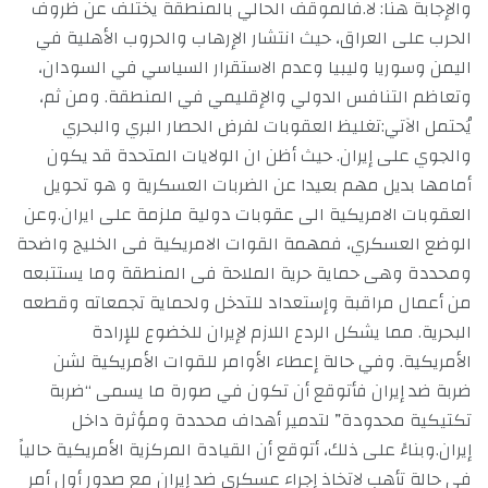
والإجابة هنا: لا.فالموقف الحالي بالمنطقة يختلف عن ظروف
الحرب على العراق، حيث انتشار الإرهاب والحروب الأهلية في
اليمن وسوريا وليبيا وعدم الاستقرار السياسي في السودان،
وتعاظم التنافس الدولي والإقليمي في المنطقة. ومن ثم،
يُحتمل الآتي:تغليظ العقوبات لفرض الحصار البري والبحري
والجوي على إيران. حيث أظن ان الولايات المتحدة قد يكون
أمامها بديل مهم بعيدا عن الضربات العسكرية و هو تحويل
العقوبات الامريكية الى عقوبات دولية ملزمة على ايران.وعن
الوضع العسكري، فمهمة القوات الامريكية فى الخليج واضحة
ومحددة وهى حماية حرية الملاحة فى المنطقة وما يستتبعه
من أعمال مراقبة وإستعداد للتدخل ولحماية تجمعاته وقطعه
البحرية. مما يشكل الردع اللازم لإيران للخضوع للإرادة
الأمريكية. وفي حالة إعطاء الأوامر للقوات الأمريكية لشن
ضربة ضد إيران فأتوقع أن تكون في صورة ما يسمى “ضربة
تكتيكية محدودة” لتدمير أهداف محددة ومؤثرة داخل
إيران.وبناءً على ذلك، أتوقع أن القيادة المركزية الأمريكية حالياً
في حالة تأهب لاتخاذ إجراء عسكري ضد إيران مع صدور أول أمر