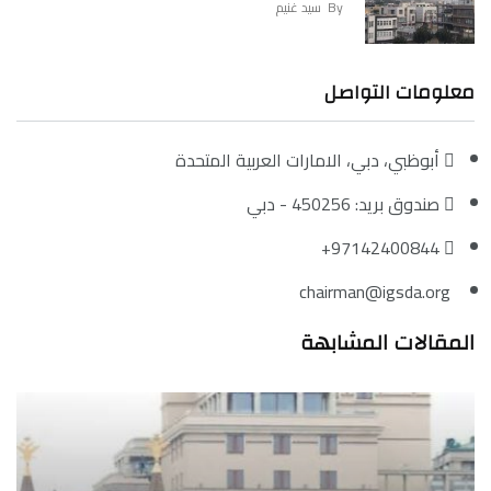
By
سيد غنيم
معلومات التواصل
أبوظبي، دبي، الامارات العربية المتحدة
صندوق بريد: 450256 - دبي
97142400844+
chairman@igsda.org
المقالات المشابهة