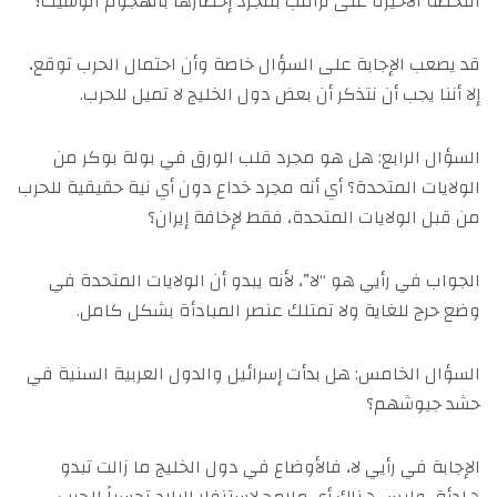
اللحظة الأخيرة على ترامب بمجرد إخطارها بالهجوم الوشيك؟
قد يصعب الإجابة على السؤال خاصة وأن احتمال الحرب توقع،
إلا أننا يجب أن نتذكر أن بعض دول الخليج لا تميل للحرب.
السؤال الرابع: هل هو مجرد قلب الورق في بولة بوكر من
الولايات المتحدة؟ أي أنه مجرد خداع دون أي نية حقيقية للحرب
من قبل الولايات المتحدة، فقط لإخافة إيران؟
الجواب في رأيي هو “لا”، لأنه يبدو أن الولايات المتحدة في
وضع حرج للغاية ولا تمتلك عنصر المبادأة بشكل كامل.
السؤال الخامس: هل بدأت إسرائيل والدول العربية السنية في
حشد جيوشهم؟
الإجابة في رأيي لا، فالأوضاع في دول الخليج ما زالت تبدو