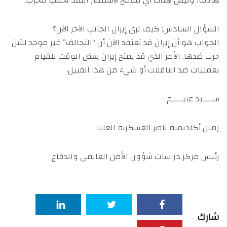
هادئة، وليس هناك أي ملامح لاستنفار البلاد تحسباً للحرب.
السؤال السادس: كيف ترى إيران الجانب الآخر الآن؟
الجواب هو أن إيران قد تعتقد الآن أن “التحالف” غير موحد لشن
حرب ضدها. الأمر الذي قد يمنح إيران بعض الوقت للقيام
بعمليات ضد الناقلات أو شيء من هذا القبيل.
ســــيد غنيــــم
زميل أكاديمية ناصر العسكرية العليا
رئيس مركز دراسات شؤون الأمن العالمي والدفاع
شارك