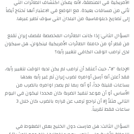
الأمريكية في المنطقة، لأنه يمكن اكتشاف الطائرات التي
تأتي من مسافات بعيدة. مع الوضع في الاعتبار أنها تحتاج أيضاً
إلى تصاريح دبلوماسية من البلدان التي سوف تطير عبرها.
السؤال الثاني: إذا كانت الطائرات المخصصة لقصف إيران تقلع
من قطر أو من حاملة الطائرات الأمريكية لينكولن، هل سيكون
لدى ترامب الوقت الكافي لتغيير رأيه؟
الإجابة “لا”، حيث أعتقد أن ترامب لم يكن لديه الوقت لتغيير رأيه،
فقد أعلن أنه أرسل أوامره لضرب إيران ثم غير رأيه بعدها
بساعات قليلة جداً، أو أنه ربما لم يصدر اوامره بالضرب من
الأساس، أو أن موعد تنفيذ الضربة كان محددا ليكون في اليوم
التالي مثلأ إلا أن تراجع ترمب عن قراره بالضرب كان خلال 3
ساعات فقط تقريباً.
السؤال الثالث: هل مارست دول الخليج بعض الضغوط في