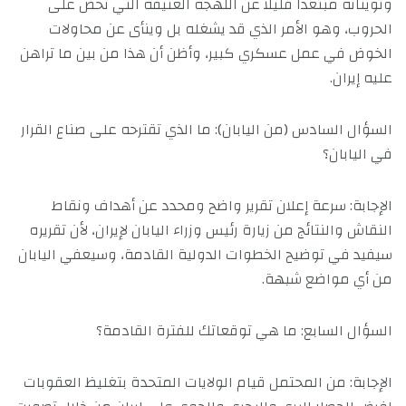
وتويتاته مبتعداً قليلاً عن اللهجة العنيفة التي تحض على
الحروب، وهو الأمر الذي قد يشغله بل وينأى عن محاولات
الخوض في عمل عسكري كبير، وأظن أن هذا من بين ما تراهن
عليه إيران.
السؤال السادس (من اليابان): ما الذي تقترحه على صناع القرار
في اليابان؟
الإجابة: سرعة إعلان تقرير واضح ومحدد عن أهداف ونقاط
النقاش والنتائج من زيارة رئيس وزراء اليابان لإيران، لأن تقريره
سيفيد في توضيح الخطوات الدولية القادمة، وسيعفي اليابان
من أي مواضع شبهة.
السؤال السابع: ما هي توقعاتك للفترة القادمة؟
الإجابة: من المحتمل قيام الولايات المتحدة بتغليظ العقوبات