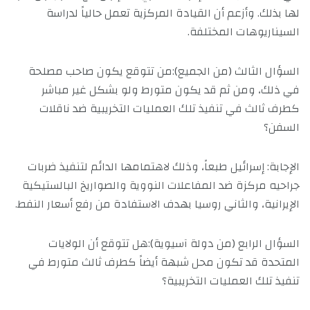
لها بذلك. وأزعم أن القيادة المركزية تعمل حالياً لدراسة
السيناريوهات المختلفة.
السؤال الثالث (من الجميع):من تتوقع يكون صاحب مصلحة
في ذلك، ومن ثم قد يكون متورط ولو بشكل غير مباشر
كطرف ثالث في تنفيذ تلك العمليات التخريبية ضد ناقلات
السفن؟
الإجابة: إسرائيل طبعاً، وذلك لاهتمامها الدائم لتنفيذ ضربات
جراحيه مركزة ضد المفاعلات النووية والصواريخ البالستيكية
الإيرانية، والثاني روسيا بهدف الاستفادة من رفع أسعار النفط.
السؤال الرابع (من دولة آسيوية):هل تتوقع أن الولايات
المتحدة قد تكون محل شبهة أيضاً كطرف ثالث متورط في
تنفيذ تلك العمليات التخريبية؟