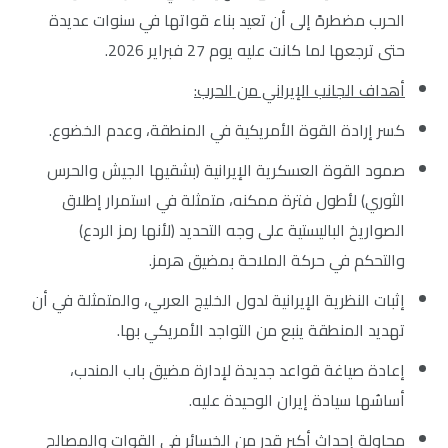
الحرب مضطرهً إلى أن تعيد بناء قواتها في سنوات عديدة
حتى ترجعها لما كانت عليه يوم 27 فبراير 2026.
أهداف الجانب الإيراني من الحرب
:
كسر إرادة القوة الأمريكية في المنطقة، وعدم الخضوع.
صمود القوة العسكرية الإيرانية (بشقيها الجيش والحرس
الثوري) لأطول فترة ممكنه، متمثلة في استمرار إطلاق
الصواريخ الباليستية على وجه التحديد (لأنها رمز الردع)
والتحكم في حركة الملاحة بمضيق هرمز.
إثبات النظرية الإيرانية لدول الخليج العربي، والمتمثلة في أن
تهديد المنطقة ينبع من التواجد الأمريكي بها.
إعادة صياغة قواعد جديدة لإدارة مضيق باب المندب،
أساسُها سيادة إيران الوحيدة عليه.
محاولة إحداث أكبر قدر من الخسائر في القوات والمصالح