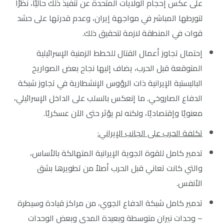
على عكس إحجام الولايات المتحدة عن تنفيذ ذلك حاليًا، نظرًا
لتورطها المباشر في مواجهة إيران، وعدم قدرتها على حشد
قوات في المنطقة لازمة لتحقيق ذلك.
إحتمال تجاوز أعمال القتال للخطط الزمنية الإسرائيلية
المتوقعة قبل الحرب، يضاف إليها نجاح بعض الصواريخ
الباليستية الإيرانية ذات الرؤوس الإنشطارية في تجاوز شبكة
الدفاع الصاروخي. ما إنعكس بالسلب على الداخل الإسرائيلي،
معنويًا وإقتصاديًا، ولكنه لم يؤثر حتى الآن عسكريًا.
تكلفة الحرب على الجانب الإيراني
:
تدمير كامل للقوة الجوية الإيرانية المتهالكة بالأساس،
والتي كانت تعاني قبل الحرب أصلاً من تطويرها بشق
الأنفس.
تدمير كامل شبكة الدفاع الجوي، من مراكز قيادة وسيطرة
– وحدات نيران متوسطة وبعيدة المدى وبعض الوحدات