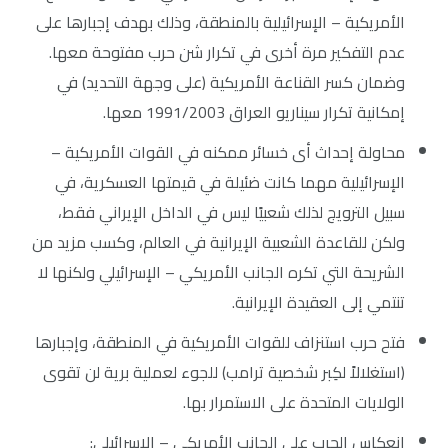
الأمريكية – الإسرائيلية بالمنطقة، وذلك بهدف إجبارها على
عدم التفكير مرة أخرى في تكرار شن حرب مفتوحة معها.
وضمان كسر القناعة الأمريكية (على وجهة التحديد) في
إمكانية تكرار سيناريو العراق 1991/2003 معها.
محاولة إحداث أى خسائر ممكنه في القوات الأمريكية –
الإسرائيلية مهما كانت ضئيلة في قيمتها العسكرية، في
سبيل الترويج لذلك شعبيًا ليس في الداخل الإيراني فقط،
ولكن للقاعدة الشعبية الإيرانية في العالم، وكسب مزيد من
الشريحة التي تكره الجانب الأمريكي – الإسرائيلي ولكنها لا
تنتمي إلى العقيدة الإيرانية.
فتح حرب استنزاف للقوات الأمريكية في المنطقة، وإجبارها
(استغلالاً لكِبر شخصية ترامب) للجوء لعملية برية لن تقوى
الولايات المتحدة على الاستمرار بها.
إنعكاس الحرب على الجانب الأمريكي – الإسرائيلي
: