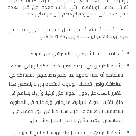
وإسرائيل من جهة أخرى، والتي ألقى فيها كافة الأطراف
تقريبًا بكامل أوراقهم التي كانت معده من قبل لهذه
المواجهة. في سبيل إخضاع خصم كل طرف لإيرادتة.
يمكن أن نقرأ نتائج أعمال قتال الجانبين التي إمتدت من
صباح يوم 28 فبراير حتى 4 إبريل 2026 كالآتي:
أهداف الجانب الأمريكي – الإسرائيلي من الحرب
:
يشترك الطرفين في الرغبه بتغيير نظام الحكم الإيراني، سواء
بإسقاطة أو تغيير توجهة لما يخدم مصالحهم المشتركة في
المنطقة. ولكن تتمسك الولايات المتحدة بأن لا ينعكس هذا
التغيير بالسلب على دول الجوار، مثل تركيا. وأن لا يساهم في
خلق تفتيت الدولة الإيرانية، ما يخلق بؤرة غايه في الخطورة
للتنظيمات الإرهابية في غرب آسيا بديلاً عن التي جُففت في
أفغانستان. وهما حدّين لا تلقى لهم إسرائيل بالً.
يشترك الطرفين في حتمية إنهاء تهديد البرنامج الصاروخي