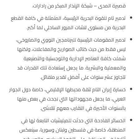
قصيرة المدى – شبكة الإنذار المبكر من رادارات.
تدمير تام للقوة البحرية الرئيسية، المتمثلة في كافة القطع
البحرية من مستوى لنشات المرور الساحلي لما أكبر.
تدمير المقومات الرئيسية للبرنامجين النووي والصاروخي،
ليس فقط من حيث كتائب الصواريخ والمفاعلات، ولكنها
شملت كافة العناصر الإدارية واللوجستية والتصنيعية
والمعملية والبشرية. ما يجعل إستعادة تلك القدرات قد
تتجاوز عشر سنوات على أفضل تقدير متفائل.
خسارة إيران التام لثقة محيطها الإقليمي، خاصة دول الجوار
العربي، ما يجعل مجهوداتها التي نجحت في بعض منها
بالسنوات الأخيرة في التقارب معهم تتلاشى.
الخسائر الفادحة التي حدثت للميليشيات التابعة لها في
المنطقة، خاصة في فلسطين ولبنان وسوريا، سينعكس