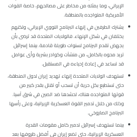
الإيراني، وما يمثله من مخاطر على مصالحهم، خاصة القوات
الأمريكية المتواجده بالمنطقة.
يشترك الطرفين في إنهاء البرنامج النووي الإيراني، ولكنهم
يختلفان في شكل الإنهاء. فالولايات المتحدة قد ترضى بأن
يجهض تقدم البرنامج لسنوات طويلة قادمة. بينما إسرائيل
تريد محوه بالكامل، من منشآت وكوادر بشرية وأى عوامل
قد تساعد في إعادة إحياءه في المستقبل.
تستهدف الولايات المتحدة إنهاء تهديد إيران لدول المنطقة،
حتى تستطيع بكل حرية أن تسحب أو تقلل بقدر كبير من
قوتها المتواجده هناك، لحشدها ضد الصين في شرق آسيا.
وذلك من خلال تدمير القوة العسكرية الإيرانية، وعلى رأسها
البرنامج الصاروخي.
بينما تستهدف إسرائيل تدمير كامل مقومات القدرة
العسكرية الإيرانية، حتى تضع إيران في أفضل ظروفها بعد