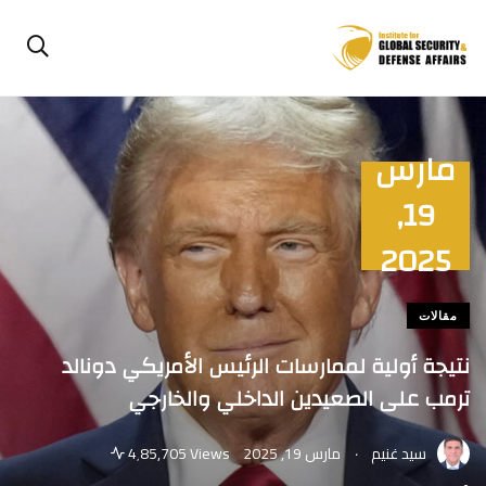
مارس
19,
2025
مقالات
نتيجة أولية لممارسات الرئيس الأمريكي دونالد
ترمب على الصعيدين الداخلي والخارجي
.
سيد غنيم
مارس 19, 2025
4٬85,705 Views