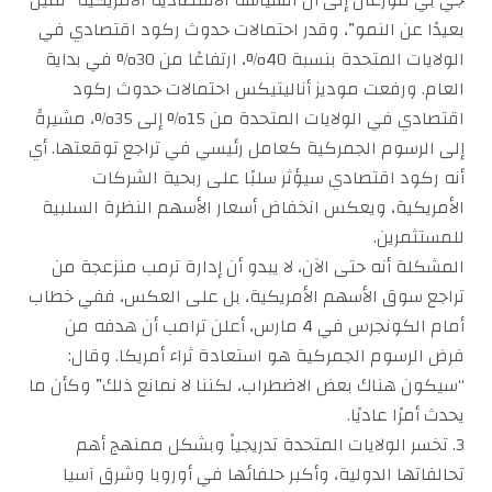
جي بي مورغان إلى أن السياسة الاقتصادية الأمريكية “تميل
بعيدًا عن النمو”، وقدر احتمالات حدوث ركود اقتصادي في
الولايات المتحدة بنسبة 40%، ارتفاعًا من 30% في بداية
العام. ورفعت موديز أناليتيكس احتمالات حدوث ركود
اقتصادي في الولايات المتحدة من 15% إلى 35%، مشيرةً
إلى الرسوم الجمركية كعامل رئيسي في تراجع توقعتها. أي
أنه ركود اقتصادي سيؤثر سلبًا على ربحية الشركات
الأمريكية، ويعكس انخفاض أسعار الأسهم النظرة السلبية
للمستثمرين.
المشكلة أنه حتى الآن، لا يبدو أن إدارة ترمب منزعجة من
تراجع سوق الأسهم الأمريكية، بل على العكس، ففي خطاب
أمام الكونجرس في 4 مارس، أعلن ترامب أن هدفه من
فرض الرسوم الجمركية هو استعادة ثراء أمريكا. وقال:
“سيكون هناك بعض الاضطراب، لكننا لا نمانع ذلك” وكأن ما
يحدث أمرًا عاديًا.
3. تخسر الولايات المتحدة تدريجياً وبشكل ممنهج أهم
تحالفاتها الدولية، وأكبر حلفائها في أوروبا وشرق آسيا