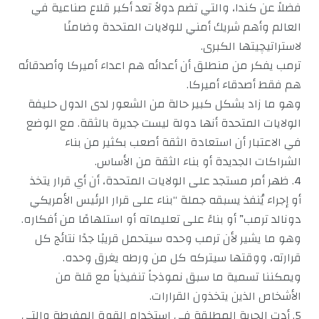
فضلاً عن كندا، والتي تضم دولاً تعد أكبر قلاع صناعية في
العالم وأهم شريك أمني للولايات المتحدة وضامنًا
لاستراتيچيتها الكبرى.
ترمب يفكر من منطلق أن أعدائه هم اعداء أميركا وأصدقائه
هم فقط أصدقاء أميركا.
وهو ما زاد بشكل كبير حالة من الشعور لدى الدول حليفة
الولايات المتحدة أنها دولة ليست جديرة بالثقة. مع الوضع
في الاعتبار أن استعادة الثقة أصعب بكثير من بناء
الشراكات الجديدة أو بناء الثقة من الأساس.
4. ظهر أمر مستجد على الولايات المتحدة، أن أي قرار يتخذ
أو إجراء يُنفذ يسبقه جملة “بناء على قرار الرئيس الأمريكي
دونالد ترمب” أو بناءً على تعليماته أو استلهامًا من أفكاره.
وهو ما يشير لأن ترمب وحده سيتحمل قريبًا جدًا نتائج كل
قرارته، ووقتها سيتركه كل من ورطه يغرق وحده.
ويمكننا تسمية ما سبق نموذجاً تنفيذياً مع قلة من
الأشخاص الذين يتخذون القرارات.
5. أدت الحرية المطلقة في استخدام القوة المفرطة والتي