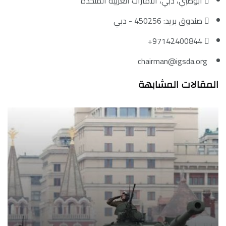
أبوظبي، دبي، الامارات العربية المتحدة
صندوق بريد: 450256 - دبي
97142400844+
chairman@igsda.org
المقالات المشابهة