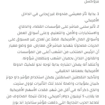
ببروكسل
1. بداية تأثر معيشي ملحوظ غير إيجابي في الداخل
الأمريكي.
2. تأثير سلبي مباشر على مؤسسات القضاء، والدفاع،
والاستخبارات والأمن، والتعليم، وعلى أسواق العمل
وأسواق المال الأمريكية. فضلاً عن تعدي غير مسبوق على
الحريات مصحوبًا بتهديد مباشر لأي معارض، مع وضع معيار
أن الرئيس المنتخب من الشعب أعلى من المؤسسات
والقانون اللذان يحميان الشعب وينظمان شؤونه.
وأعتقد أنه يمكن اعتباره بداية توجه نحو تفكيك الدولة
الأمريكية بمعناها الحقيقي.
ولتأكيد النقطتين السابقتين يمكن استخدام مؤشر داو جونز
كبيان بمؤيدات واضحة تحدد تلك التأثيرات لوول ستريت.
والذي ذكر أنه في أقل من شهر، فقدت الأسهم الأمريكية
ما يقارب 5 تريليون دولار أمريكي، وذلك نتيجة المخاوف من
تصاعد الحرب التجارية التي دفعت مؤشر ستاندرد آند بورز