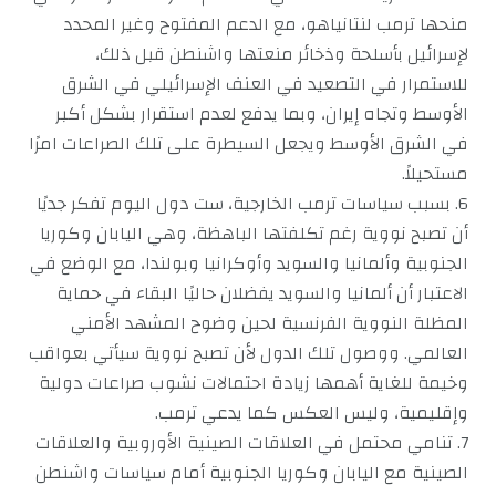
منحها ترمب لنتانياهو، مع الدعم المفتوح وغير المحدد
لإسرائيل بأسلحة وذخائر منعتها واشنطن قبل ذلك،
للاستمرار في التصعيد في العنف الإسرائيلي في الشرق
الأوسط وتجاه إيران، وبما يدفع لعدم استقرار بشكل أكبر
في الشرق الأوسط ويجعل السيطرة على تلك الصراعات امرًا
مستحيلاً.
6. بسبب سياسات ترمب الخارجية، ست دول اليوم تفكر جديًا
أن تصبح نووية رغم تكلفتها الباهظة، وهي اليابان وكوريا
الجنوبية وألمانيا والسويد وأوكرانيا وبولندا، مع الوضع في
الاعتبار أن ألمانيا والسويد يفضلان حاليًا البقاء في حماية
المظلة النووية الفرنسية لحين وضوح المشهد الأمني
العالمي. ووصول تلك الدول لأن تصبح نووية سيأتي بعواقب
وخيمة للغاية أهمها زيادة احتمالات نشوب صراعات دولية
وإقليمية، وليس العكس كما يدعي ترمب.
7. تنامي محتمل في العلاقات الصينية الأوروبية والعلاقات
الصينية مع اليابان وكوريا الجنوبية أمام سياسات واشنطن