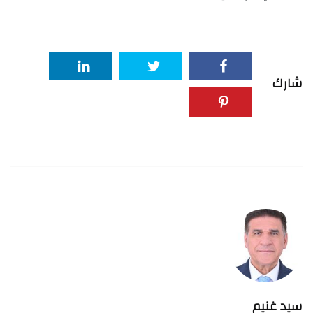
شارك
سيد غنيم