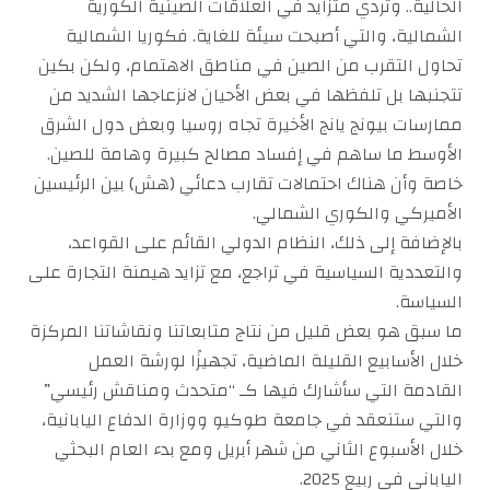
الحالية.. وتردي متزايد في العلاقات الصينية الكورية
الشمالية، والتي أصبحت سيئة للغاية. فكوريا الشمالية
تحاول التقرب من الصين في مناطق الاهتمام، ولكن بكين
تتجنبها بل تلفظها في بعض الأحيان لانزعاجها الشديد من
ممارسات بيونج يانج الأخيرة تجاه روسيا وبعض دول الشرق
الأوسط ما ساهم في إفساد مصالح كبيرة وهامة للصين.
خاصة وأن هناك احتمالات تقارب دعائي (هش) بين الرئيسين
الأميركي والكوري الشمالي.
بالإضافة إلى ذلك، النظام الدولي القائم على القواعد،
والتعددية السياسية في تراجع، مع تزايد هيمنة التجارة على
السياسة.
ما سبق هو بعض قليل من نتاج متابعاتنا ونقاشاتنا المركزة
خلال الأسابيع القليلة الماضية، تجهيزًا لورشة العمل
القادمة التي سأشارك فيها كـ “متحدث ومناقش رئيسي”
والتي ستنعقد في جامعة طوكيو ووزارة الدفاع اليابانية،
خلال الأسبوع الثاني من شهر أبريل ومع بدء العام البحثي
الياباني في ربيع 2025.