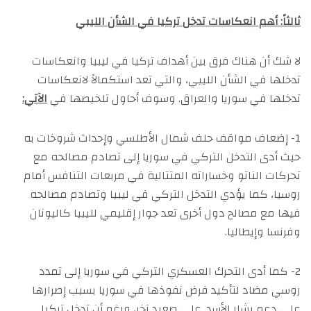
ثالثاً: أهم انعكاسات تدخل تركيا في الشأن الليبي
لا شك أن هناك فرق بين أهداف تركيا في ليبيا وانعكاسات
تدخلها في الشأن الليبي، والتي تعد استكمالاً لانعكاسات
تدخلها في سوريا والعراق. وسوف أحاول تلخيصها في
الآتي:
1- إضعاف مواقف حلف شمال الأطلسي وإحداث شروخات به
حيث أدى التدخل التركي في سوريا إلى تصادم مصالحه مع
تحركات الناتو وخساراته المتتالية في مربعات التنافس أمام
روسيا، كما يؤدي التدخل التركي في ليبيا وتصادم مصالحه
فيها مع مصالح دول أخرى تعد جوار إقليمي لليبيا كاليونان
وفرنسا وإيطاليا.
2- كما أدى التحرك العسكري التركي في سوريا إلى تمدد
روسي مضاد لتأكيد فرض نفوذها في سوريا بسبب إصرارها
على دعم بشار الأسد. على صعيد آخر، ورغم أن تدخل تركيا