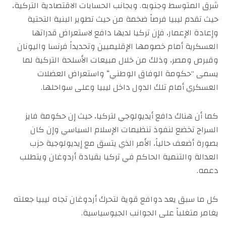
شرق المتوسط وجنوبه. وبجانب الحسابات الاقتصادية التركية،
حيث تقدم ليبيا فرصاً ضخمة من حيث تطوير البنية التحتية
وإعادة الإعمار، فإن تركيا لديها دافع لاستعراض قدراتها
العسكرية أمام خصومها الإقليميين وتحديداً فرنسا واليونان
وقبرص ومصر، وذلك من خلال مبيعات الأسلحة التركية لما
يسمى “حكومة الوفاق الوطني” واستعراض العضلات
العسكري أمام تلك الدول داخل ليبيا وعلى سواحلها.
كما أن هناك دافع أيديولوجي لتركيا، حيث إن حكومة فايز
السراج تخضع لنفوذ تنظيمات الإسلام السياسي وإن كان
بصورة أضعف حالياً، الأمر الذي يتسق مع إيديولوجية حزب
العدالة والتنمية الحاكم في تركيا بقيادة أردوغان ويتطلب
دعمه.
كل ما سبق يعد دوافع قوية لتحرك أردوغان تجاه ليبيا جعلته
يغامر متغلباً على الجوانب الجيوسياسية.