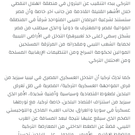
التركي ببدء التنقيب عن البترول في منطقة الهلال النفطي
خلال الأشهر القليلة القادمة من جانب آخر. خاصة وأن مصر
ستستند لشرعية البرلمان الليبي المتواجد شرقاً في المنطقة
الموالية لمصر والمعترف به دولياً والذي سيطلب من مصر
بشكل رسمي (على حد تعبيرهم) التدخل في الأراضي الليبية
لحماية الشعب الليبي ومقدراته من المرتزقة المسلحين
الموالين لحكومة السراج ومن التنظيمات الإرهابية المسلحة
ومن الاحتلال التركي.
كما تدرك تركيا أن التدخل العسكري المصري في ليبيا سيزيد من
فرص المواجهة العسكرية التركية/ المصرية في ظل تعرض
البلدين لضغوط اقتصادية وسياسية وأمنية شديدة، الأمر الذي
سيزيد من استنزاف اقتصاد البلدين، خاصة تركيا، مع تورطها
عسكرياً في سوريا والعراق، بجانب العبء المادي واللوجيستي
الضخم الذي سيقع عليها نتيجة لبعد المسافة عن الغرب
الليبي، فضلاً عن الضغط الداخلي من المعارضة التركية
والضغط الإقليمي الأوروبي والدولي على البلدين تحسباً