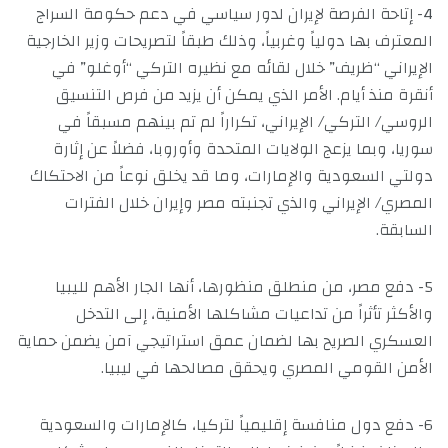
4- إتاحة الفرصة لإيران لدور سياسي في دعم حكومة السراج
المعترف بها دولياً وغربياً، وذلك طبقاً لتصريحات وزير الخارجية
الإيراني “ظريف” خلال لقائه مع نظيره التركي “أوغلو” في
أنقرة منذ أيام. الأمر الذي يمكن أن يزيد من فرص التنسيق
الروسي/ التركي/ الإيراني، تكراراً لم تم بينهم مسبقاً في
سوريا، وبما يزعج الولايات المتحدة وأوروبا، فضلاً عن إثارة
دولتي السعودية والإمارات، وما قد يخلق نوعاً من الاحتكاك
المصري/ الإيراني والذي تجنبته مصر وإيران خلال الفترات
السابقة.
5- دفع مصر، من منطلق منظورها، أنها الجار الأهم لليبيا
والأكثر تأثراً من تداعيات مشاكلها الأمنية، إلى التدخل
العسكري الصريح بها لضمان عمق استراتيجي آمن يضمن حماية
الأمن القومي المصري ويحقق مصالحها في ليبيا.
6- دفع دول منافسة إقليمياً لتركيا، كالإمارات والسعودية