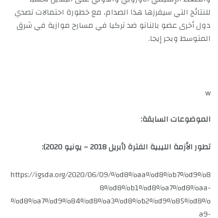
للنتائج التي سيفرزها هذا الصدام، مع خطورة احتمالات تصدي
دول أخرى عضو بالناتو ضد تركيا في مسارح موازية في شرق
المتوسط وبحر إيجا.
w
الموضوعات السابقة:
تطور الأزمة الليبية الفترة (أبريل 2018 – يونيو 2020):
https://igsda.org/2020/06/09/%d8%aa%d8%b7%d9%8
8%d8%b1%d8%a7%d8%aa-
%d8%a7%d9%84%d8%a3%d8%b2%d9%85%d8%
a9-