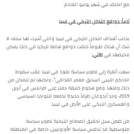
مع الحلف في شهر يوليو القادم.
ثانياً: دوافع التدخل التركي في ليبيا
بجانب أهداف التدخل التركي في ليبيا والتي أشرت لها سلفا، لا
شك أن هناك ظروفاً خلقت دوافع هامة لتركيا في ذلك يمكن
تلخيصها في
الآتي:
سعت أنقرة إلى تطوير سياسة نفوذ في ليبيا عقب سقوط
الحاكم الليبي السابق معمر القذافي”، ولكنها لم تتمكن من
ذلك وقتها. ومع هجوم خليفة حفتر على طرابلس في أبريل
2019، وجد أردوغان طرقاً جديدة تدفعه للتواجد السياسي
والعسكري التركي على الأرض في ليبيا.
من ضمن سبل تحقيق المصالح التركية تطوير سياسة
متوسطية قد تنافس سياسة الأوروبيين، خاصة في المنطقة