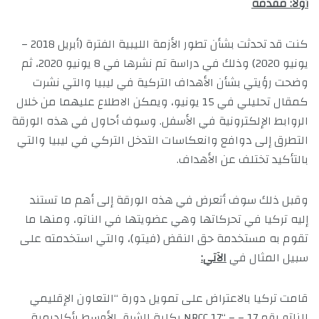
أولاً: مقدمة
كنت قد تحدثت بشأن تطور الأزمة الليبية الفترة (أبريل 2018 –
يونيو 2020) وذلك في دراسة تم نشرها في 8 يونيو 2020، ثم
وضحت رؤيتي بشأن الأهداف التركية في ليبيا والتي نشرت
كمقال تحليلي في 15 يونيو، ويمكن الاطلاع عليهما من خلال
الروابط الإلكترونية في الأسفل. وسوف أحاول في هذه الورقة
التطرق إلى دوافع وانعكاسات التدخل التركي في ليبيا والتي
بالتأكيد تختلف عن الأهداف.
وقبل ذلك سوف أتعرض في هذه الورقة إلى أهم ما تستند
إليه تركيا في تحركاتها وهي عضويتها في الناتو، ومنها ما
تقوم به مستخدمة حق النقض (فيتو)، والتي استخدمته على
سبيل المثال في
الآتي:
قامت تركيا بالاعتراض على تمويل دورة “التعاون الإقليمي
للناتو رقم 17 – – “NRCC 17 بكلية الشرق الأوسط بأكاديمية