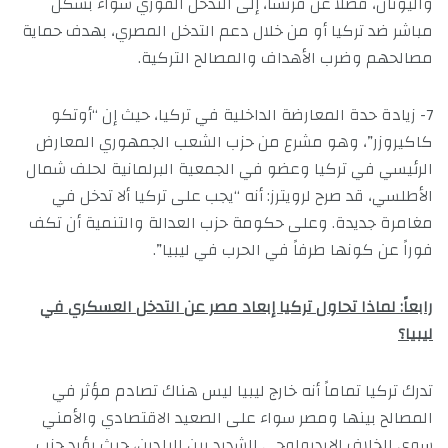
واليونان، فضلاً عن فرنسا، إلى التدخل الفوري سواء بشكل
مباشر ضد تركيا أو من خلال دعم التدخل المصري، بهدف حماية
مصالحهم وضرب الأهداف والمصالح التركية.
7- زيادة حدة المعارضة الداخلية في تركيا، حيث إن “أوتكو
كاكيروزر”، وهو مشرع من حزب الشعب الجمهوري المعارض
الرئيسي في تركيا وعضو في الجمعية البرلمانية لحلف شمال
الأطلسي، قد صرح لرويترز: أنه “يجب على تركيا ألا تدخل في
مغامرة جديدة. وعلى حكومة حزب العدالة والتنمية أن تكف
فوراً عن كونها طرفاً في الحرب في ليبيا”.
رابعاً: لماذا تحاول تركيا إبعاد مصر عن التدخل العسكري في
ليبيا؟
تدرك تركيا تماماً أنه خارج ليبيا ليس هناك تصادم مؤثر في
المصالح بينها ومصر سواء على الصعيد الاقتصادي والأمني
سوى الخلاف الإيديولوجي الشديد بين البلدين، حيث يؤيد حزب