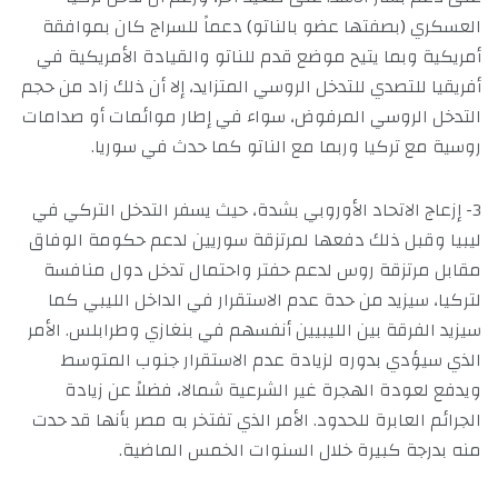
العسكري (بصفتها عضو بالناتو) دعماً للسراج كان بموافقة
أمريكية وبما يتيح موضع قدم للناتو والقيادة الأمريكية في
أفريقيا للتصدي للتدخل الروسي المتزايد، إلا أن ذلك زاد من حجم
التدخل الروسي المرفوض، سواء في إطار موائمات أو صدامات
روسية مع تركيا وربما مع الناتو كما حدث في سوريا.
3- إزعاج الاتحاد الأوروبي بشدة، حيث يسفر التدخل التركي في
ليبيا وقبل ذلك دفعها لمرتزقة سوريين لدعم حكومة الوفاق
مقابل مرتزقة روس لدعم حفتر واحتمال تدخل دول منافسة
لتركيا، سيزيد من حدة عدم الاستقرار في الداخل الليبي كما
سيزيد الفرقة بين الليبيين أنفسهم في بنغازي وطرابلس. الأمر
الذي سيؤدي بدوره لزيادة عدم الاستقرار جنوب المتوسط
ويدفع لعودة الهجرة غير الشرعية شمالا، فضلاً عن زيادة
الجرائم العابرة للحدود. الأمر الذي تفتخر به مصر بأنها قد حدت
منه بدرجة كبيرة خلال السنوات الخمس الماضية.