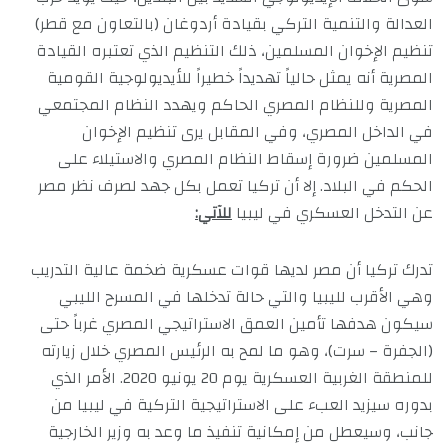
العدالة والتنمية التركي بقيادة أردوغان (بالتعاون مع قطر)
تنظيم الإخوان المسلمين، ذلك التنظيم الذي تعتبره القيادة
المصرية أنه يمثل حالياً تهديداً خطيراً للأيديولوجية القومية
المصرية وللنظام المصري الحاكم ويهدد النظام المجتمعي
في الداخل المصري، وفي المقابل يرى تنظيم الإخوان
المسلمين ضرورة إسقاط النظام المصري والاستيلاء على
الحكم في البلاد. إلا أن تركيا تعمل بكل جهد لصرف نظر مصر
عن التدخل العسكري في ليبيا
للآتي:
تدرك تركيا أن مصر لديها قوات عسكرية ضخمة عالية التدريب
وهي الأقرب لليبيا والتي حالة تدخلها في المسرح الليبي
سيكون هدفها تأمين العمق الاستراتيجي المصري غرباً حتى
(الجفرة – سرت)، وهو ما لمح به الرئيس المصري خلال زيارته
للمنطقة الغربية العسكرية يوم 20 يونيو 2020. الأمر الذي
بدوره سيزيد العبء على الاستراتيجية التركية في ليبيا من
جانب، وسيعطل من إمكانية تنفيذ ما وعد به وزير الخارجية