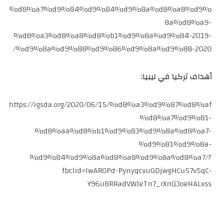
%d8%a7%d9%84%d9%84%d9%8a%d8%a8%d9%
8a%d8%a9-
%d8%a3%d8%a8%d8%b1%d9%8a%d9%84-2019-
%d9%8a%d9%88%d9%86%d9%8a%d9%88-2020/
أهداف تركيا في ليبيا:
https://igsda.org/2020/06/15/%d8%a3%d9%87%d8%af
%d8%a7%d9%81-
%d8%aa%d8%b1%d9%83%d9%8a%d8%a7-
%d9%81%d9%8a-
%d9%84%d9%8a%d8%a8%d9%8a%d8%a7/?
fbclid=IwAR0Pd-PynyqcvuGDjwgHCu57v5qC-
Y96u8RRadVWJeTn7_rXnQ3oeHALxss