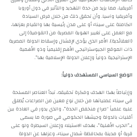
أفريقيا، مما يزيد من حدة التهديد والتأثير في دول أوروبا
وأفريقيا وآسيا. وأن تحقق ذلك من خلال فرض السيادة
الكاملة على سيناء أو على مدن رئيسية بها والقيام بعزلها،
مع العمل على تغيير الهوية المصرية من (القومية) إلى
(العقائدية). الأمر الذي يؤدي لإفشال وإسقاط الدولة المصرية
ذات الموقع الجيوستراتيجي الأهم إقليمياً وذو الأهمية
الإستراتيجية دولياً وإعلان الدولة الإسلامية بها”.
الوضع السياسي المستهدف دولياً:
وإرتباطاً بهذا الهدف وفكرة تحقيقه، تبدأ العناصر المسلحة
في سيناء عملياتها من خلال نوع معين من الصراعات يُطلق
عليه علمياً “صراع منخفض الحدة”، والذي يدور في العادة بين
أقليات بالدولة وجيشها الحكومي في صورة ما يسمى
بـ”الحرب الأهلية”، بهدف الاستيلاء وإعلان السيطرة ولو على
قرية أو مدينة بمحافظة شمال سيناء، وعزلها عن الدولة