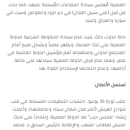
المصرية مُعلنين سيادة الجماعات المُسلحة عليها، كما حدث
من قبل (على سبيل المثال) في دير الزور والموصل وسرت في
سوريا والعراق وليبيا.
حالة حدوث ذلك، يثبت عدم سيادة الحكومة الشرعية للدولة
المصرية على تلك المدينة، ويظهر عملياً وبشكل صريح أمام
المجتمع الدولي ومنظماته أهم مؤشرين الدولة الفاشلة في
مصر، وهما عدم فرض الدولة المصرية سيادتها على كافة
أراضيها، وعدم احتكارها لإستخدام القوة بها.
تسلسل الأعمال:
عقب ثورة 30 يونيو، احتشدت التنظيمات المسلحة في قلب
شوارع العريش (أكبر مدن شمال سيناء وعاصمتها)، وأعلنت
إنشاء “مجلس حرب” ضد الدولة المصرية، إحتجاجاً على تحرك
الجيش لمطالب الشعب والإطاحة بالرئيس السابق د. محمد