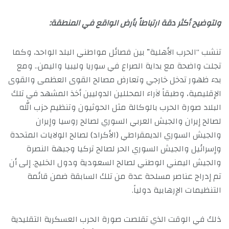
ولتوضيح أكثر دقة ارتباطاً بأرض الواقع في المنطقة:
تنشب “الحرب الأهلية” بين فصائل مواطني البلد الواحد، وكما
تجلت واضحة مع بداية الصراع في سوريا وليبيا واليمن.. ومع
بدء ظهور تدخل خارجي وتعارض مصالح القوى العظمى والقوى
الإقليمية، وطبقاً لآراء المحللين الدوليين أخذ المشهد في تلك
البلاد صورة الحرب بالوكالة مثل الحوثيون وتنظيم حزب الله
لصالح إيران والجيش العربي السوري لصالح روسيا وإيران
والجيش السوري الديمقراطي (الأكراد) لصالح الولايات المتحدة
وإسرائيل والجيش السوري الحر لصالح تركيا وجبهة النصرة
والجيش اليمني الوطني لصالح السعودية ودول الخليج. إلى أن
تم إدراج عناصر مسلحة عدة من تلك السابقة ضمن قائمة
التنظيمات الإرهابية دولياً.
ذلك في الوقت الذي تقلصت صورة الحرب العسكرية التقليدية