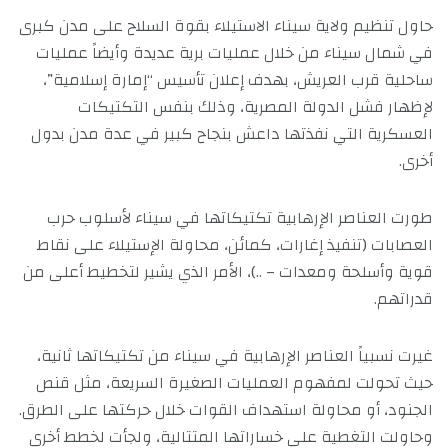
حاول تنظيم ولاية سيناء الاستيلاء بقوة السلاح على مدن كبرى
في شمال سيناء من خلال عمليات برية عديدة وأيضاً عمليات
ساحلية قرب العريش، بهدف إعلان تأسيس “إمارة إسلامية”،
لإظهار فشل الدولة المصرية، وذلك بنفس التكتيكات
العسكرية التي نفذتها داعش بنجاح كبير في عدة مدن بدول
أخرى.
طورت العناصر الإرهابية تكتيكاتها في سيناء لأسلوب حرب
العصابات (تنفيذ إغارات، كمائن، محاولة الإستيلاء على نقاط
قوية وأسلحة ومعدات – ..)، الأمر الذي يشير لتخطيط أعلى من
قدراتهم.
غيرت نسبياً العناصر الإرهابية في سيناء من تكتيكاتها ثانية،
حيث تحولت لمفهوم العمليات الصغيرة السريعة، مثل قنص
الجنود، أو محاولة استهداف القوات خلال حركتها على الطرق.
وحاولت التغطية على خساراتها المتتالية، ولجأت لخطط أخرى