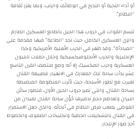
أو أداء التحية أو التدرج في الوظائف والرتب، وبما يعزز ثقافة
“النظام”.
تتسم القوات في حروب هذا الجيل بالطابع العسكري الصارم
والزي العسكري الكامل، حيث تجد “الطاعة” فيها مقدمة على
“المبادأة”. وقد ظهر في الحرب الأهلية الأمريكية وكذا
الإنجليزية والحرب الأنجلوميكسيكية وخلال حملات نابليون
العسكرية وحرب المكسيك. إلا أنه ومع منتصف القرن التاسع
عشر بدأت ساحة تلك المعارك في الانهيار. فطبيعة القتال
تغيرت مع تطور الأسلحة، حيث تأثرت المنظومة المنضبطة
بساحة القتال، والتي تميز حروب الجيل الأول، فتطور سائل
النيران وتعاظم حجم تدميرها حًوًْل ساحة القتال لميدان من
الفوضى يصعب فرض النظام في أنحائه، والذي جعل الاستمرار
في القتال بالتشكيلات الخطية وتكتيكات الصفوف والخطوط
أحد صور الإنتحار.