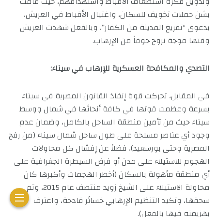
وتدويل فكرة استضعاف الأقباط واستهدافهم، حيث قامت
بشن حملات تخويف للسكان، واغتيال الأقباط في العريش،
بدعوى “تفريغ المدينة من الكفار”، وبالفعل شهدت العريش
وقتها موجة نزوح خوفاً من الإرهاب.
التصدي والمكافحة العسكرية للإرهاب في سيناء:
في المقابل، تحركت قوة إنفاذ القانون المصرية في سيناء
بسرعة وعظمت قوتها في كافة أنحائها في شمال ووسط
سيناء حيث من تأمين منطقة الساحل بالكامل، وضمان عدم
وجود أي عناصر مسلحة على طول ساحل شمال سيناء (من رفح
المصرية وحتى بورسعيد)، فضلاً عن إفشال كل محاولات
الهجوم للاستيلاء على مدن أو فرض السيطرة الجغرافية على
أي منطقة مأهولة بالسكان (أخطر الهجمات وأكبرها كان
محاولة الاستيلاء على الشيخ زويد منتصف عام 2015، وتم
سحقها، وتكبد التنظيم الإرهابي خسائر فادحة، واعترف
بهزيمته فيها بالفعل).