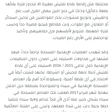
مختلفة مثل إقامة نقاط تفتيش صغيرة (لا تتجاوز فترة بقائها
بضعة دقائق) وذلك في جنح الليل ببعض القرى قرب رفح
والعريش، وتوزيع منشورات تحذر المواطنين من تدخين السجائر
أو التعاون مع القوات، وبث مقاطع فيديو قصيرة جداً وحسب
فترة المهمة، للترويج لأنفسهم لدى جماهيرهم، وتأكيد
تواجدهم على الأرض رغم الضربات.
وقد شهدت العمليات الإرهابية المسلحة تراجعاً حاداً، فبعد
فشلها في محاولات الاستيلاء على المدن، حاول التنظيمات
الإرهابية خلال عامي 2015 / 2016 الاستيلاء على أي نقاط
تفتيش ثابتة تابعة للجيش أو الشرطة، لكنها فشلت أيضاً في
الارتكاز في أي نقطة أمنية، وبسقوط أحد أهم بؤر العناصر
المسلحة الإرهابية في سيناء والمتواجدة بمنطقة جبل الحلال
بنهاية شهر فبراير 2017 ضعفت تلك العناصر المسلحة في
سيناء بشكل كبير، مما أدى لأن تلجأ عناصر ولاية سيناء لتنفيذ
خطة بديلة دلت على شدة ضعفها، وتبنى على الفتنة الطائفية