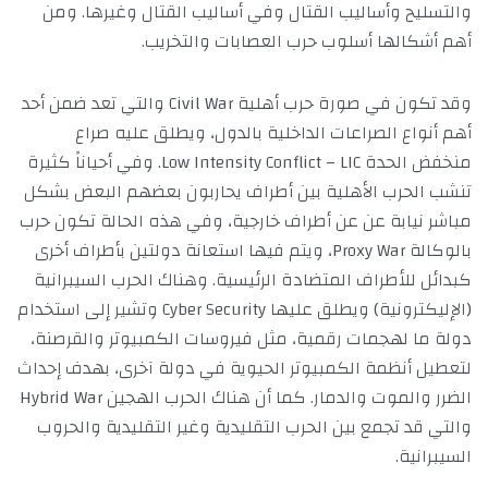
والتسليح وأساليب القتال وفي أساليب القتال وغيرها. ومن
أهم أشكالها أسلوب حرب العصابات والتخريب.
وقد تكون في صورة حرب أهلية Civil War والتي تعد ضمن أحد
أهم أنواع الصراعات الداخلية بالدول، ويطلق عليه صراع
منخفض الحدة Low Intensity Conflict – LIC. وفي أحياناً كثيرة
تنشب الحرب الأهلية بين أطراف يحاربون بعضهم البعض بشكل
مباشر نيابة عن عن أطراف خارجية، وفي هذه الحالة تكون حرب
بالوكالة Proxy War، ويتم فيها استعانة دولتين بأطراف أخرى
كبدائل للأطراف المتضادة الرئيسية. وهناك الحرب السيبرانية
(الإليكترونية) ويطلق عليها Cyber Security وتشير إلى استخدام
دولة ما لهجمات رقمية، مثل فيروسات الكمبيوتر والقرصنة،
لتعطيل أنظمة الكمبيوتر الحيوية في دولة آخرى، بهدف إحداث
الضرر والموت والدمار. كما أن هناك الحرب الهجين Hybrid War
والتي قد تجمع بين الحرب التقليدية وغير التقليدية والحروب
السيبرانية.