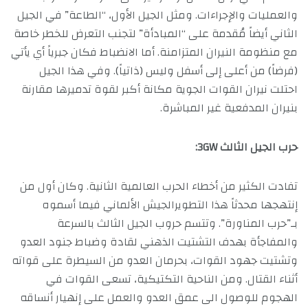
والعمليات والإجراءات. ومثل الجيل الأول، “الطاعة” في الجيل
الثاني أيضاً مُقدمة على “المبادأة” لتجنب التعرض للخطر خاصة
مع منظومة النيران المتزامنة. أما الانضباط فكان جبرياً أي يأتي
(فرضاً) من أعلى إلى أسفل وليس (ذاتياً). وفي هذا الجيل
احتلت نيران القوات الجوية مكانة أكبر لقوة تدميرها مقارنة
بنيران المدفعية غير المباشرة.
حرب الجيل الثالث 3GW:
تفادت الكثير من أخطاء الحرب العالمية الثانية. وكان أول من
إنتهجها محدثاً هذا التطويرالجيش الألماني فيما أسموه
بـ”حرب المناورة”. وتتسم حروب الجيل الثالث بالسرعة
والمفاجأة بهدف التشتيت الذهني لقادة وضباط جنود العدو
وتشتيت جهود القوات، بحرمان العدو من السيطرة على قواته
أثناء القتال. ومن الناحية التكتيكية، تسعى القوات في
الهجوم للوصول الى عمق العدو والعمل على إنهيار أنساقه