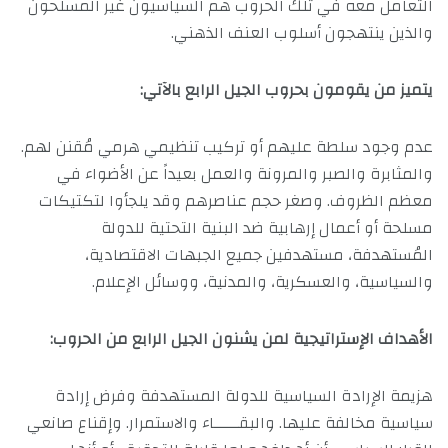
التعامل معه في تلك الحروب هم السياسيون غير المسلحون
والذين ينتهجون أسلوب العنف الذهني.
يتميز من يقومون بحروب الجيل الرابع بالآتي:
عدم وجود سلطة عليهم أو تركيب تنظيمي هرمي مُقنن لهم.
والمثابرة والصبر والمرونة والعمل بعيداً عن الأضواء في
معظم الظروف. وصغر حجم عناصرهم وقد يلجأوا لتكتيكات
مسلحة أو أعمال إرهابية ضد البنية التحتية للدولة
المُستهدفة، مستهدفين جميع الجبهات الاقتصادية،
والسياسية، والعسكرية، والمدنية، ووسائل الإعلام.
الأهداف الإستراتيجية لمن يشنون الجيل الرابع من الحروب:
هزيمة الإرادة السياسية للدولة المستهدفة وفرض إرادة
سياسية مخالفة عليها. والبقـــــاء والاستمرار. وإقناع صانعي