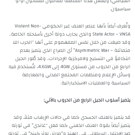
السياسي) ويشغل هذه المنطقة مقاتلون مسلحون أو/و
سياسيون.
وتُعرف أيضاً بأنها عنصر العنف غير الحكومي Violent Non-
State Actor – VNSA والذي يحارب دولة أخرى بأسلحته الخاصة..
وقد صيغت من خلال نفس المفهموم على أنها “الحرب اللا
متماثلة – Asymmetric War” أي الصراع الذي يتميز بعدم
التكافؤ في التسليح ولامركزية الإجراءات.. وقد طُور الجيل
الرابع من الحروب من مستوى 4GW إلى 4.6GW، لتُستخدم فيه
وسائل الإعلام ومنظمات المجتمع المدني والمعارضة
السياسية والعمليات الاستخباراتية.
يتميز أسلوب الجيل الرابع من الحروب بالآتي:
قد يتميز بالعنف الجسدي كما في حالات الإرهاب مثلاً، وقد
يتميز أيضاً بقوة العنف الذهني كما فعل “غاندي” في ثورته
ضد الاحتلال البريطاني في الهند و”مارتن لوثر كينج” في ثورته