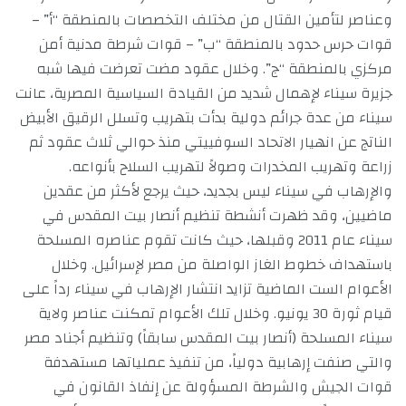
وعناصر لتأمين القتال من مختلف التخصصات بالمنطقة “أ” –
قوات حرس حدود بالمنطقة “ب” – قوات شرطة مدنية أمن
مركزي بالمنطقة “ج”. وخلال عقود مضت تعرضت فيها شبه
جزيرة سيناء لإهمال شديد من القيادة السياسية المصرية، عانت
سيناء من عدة جرائم دولية بدأت بتهريب وتسلل الرقيق الأبيض
الناتج عن انهيار الاتحاد السوفييتي منذ حوالي ثلاث عقود ثم
زراعة وتهريب المخدرات وصولاً لتهريب السلاح بأنواعه.
والإرهاب في سيناء ليس بجديد، حيث يرجع لأكثر من عقدين
ماضيين، وقد ظهرت أنشطة تنظيم أنصار بيت المقدس في
سيناء عام 2011 وقبلها، حيث كانت تقوم عناصره المسلحة
باستهداف خطوط الغاز الواصلة من مصر لإسرائيل. وخلال
الأعوام الست الماضية تزايد انتشار الإرهاب في سيناء رداً على
قيام ثورة 30 يونيو. وخلال تلك الأعوام تمكنت عناصر ولاية
سيناء المسلحة (أنصار بيت المقدس سابقاً) وتنظيم أجناد مصر
والتي صنفت إرهابية دولياً، من تنفيذ عملياتها مستهدفة
قوات الجيش والشرطة المسؤولة عن إنفاذ القانون في