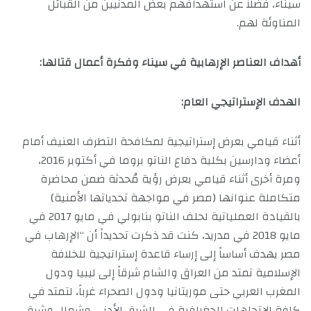
سيناء، فضلاً عن استهدافهم بعض المدنيين من القبائل
المناوئة لهم.
أهداف العناصر الإرهابية في سيناء وفكرة أعمال قتالها:
الهدف الإستراتيجي العام:
أثناء قيامي بعرض إستراتيجية لمكافحة التطرف العنيف أمام
أعضاء ودارسين بكلية دفاع الناتو بروما في أكتوبر 2016،
ومرة أخرى أثناء قيامي بعرض رؤية مُحدثة ضمن محاضرة
متكاملة عنوانها (مصر في مواجهة تحدياتها الأمنية)
بالقيادة العملياتية لحلف الناتو بنابولي في مايو 2017 في
مايو 2018 في مدريد، كنت قد ذكرت تحديداً أن “الإرهاب في
مصر يهدف أساساً إلى إرساء قاعدة إستراتيجية للخلافة
الإسلامية تمتد من العراق والشام شرقاً إلى ليبيا ودول
المغرب العربي حتى موريتانيا ودول الصحراء غرباً، لتمتد في
كافة الإتجاهات الجغرافية في الشرق الأدني وشمال وشرق