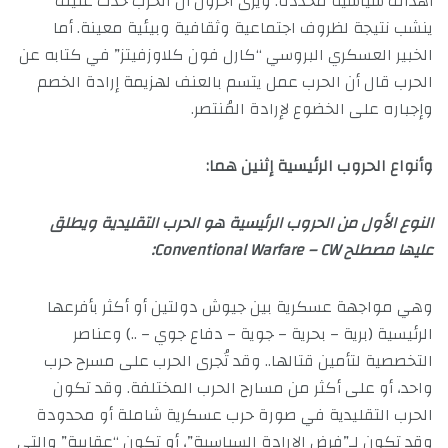
أهداف سياسية محددة. ويرى آخرون أن الحرب حدث عنيف
ينشب نتيجة لظروف اجتماعية وثقافية وبيئية معينة. أما
الخبير العسكري البروسي “كارل فون كلاوزفيتز” في كتابه عن
الحرب قال أن الحرب عمل يتسم بالعنف لهزيمة إرادة الخصم
وإجباره على الخضوع لإرادة المُنتصر.
وأنواع الحروب الرئيسية إثنين هما:
النوع الأول من الحروب الرئيسية هو الحرب التقليدية ويطلق
عليها مصطلح Conventional Warfare – CW:
وهي مواجهة عسكرية بين جيوش دولتين أو أكثر بأفرعها
الرئيسية (برية – بحرية – جوية – دفاع جوي – ..) وعناصر
التخصصية لتأمين قتالها.. وقد تُجرى الحرب على مسرح حرب
واحد، أو على أكثر من مسارح الحرب المختلفة. وقد تكون
الحرب التقليدية في صورة حرب عسكرية شاملة أو محدودة
وقد تكون لـ”فرض الإرادة السياسية”، أو تكون “عقابية” والتي