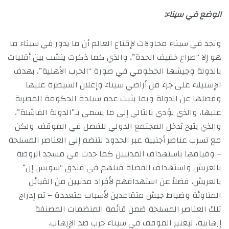
الوضع في سيناء:
ونجد في سيناء محاولات لإقناع العالم أن ما يدور في سيناء ما
هو إلا “صراع خفيف الحدة”، والذي كما ذكرت ينشب بين أقليات
بالدولة وجيشها الحكومي في صورة “الحرب الأهلية”، بهدف
الإستيلاء على جزء من أراضي سيناء وإعلان السيطرة عليها
وفصلها عن الدولة وبما يثبت عدم سيادة الحكومة المصرية
عليها، والذي يؤدي بالتالي إلى ما يسمى بـ”الدولة الفاشلة”،
والذي يتيح تدخل المجتمع الدولي للفصل في الموقف. ولكن
مع تسرب عناصر أجنبية عبر الحدود لتنضم إلى العناصر المسلحة
– وقيامها باستهداف المدنيين كما حدث في مسجد الروضة
بالعريش واستهداف القضاة قبلهم في فندق “سويس إن”
بالعريش، فضلاً عن استهدافهم لأفراد مدنيين من القبائل
المناوئة وضباط جيش متقاعدين لأسباب متعددة – تم إدراج
تلك العناصر المسلحة ضمن قائمة المنظمات المصنفة
إرهابية، ليعتبر الموقف في سيناء حرب ضد الإرهاب.