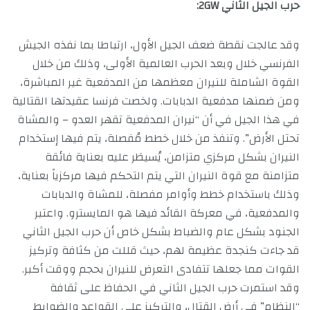
حرب الجيل الثاني 2GW:
وقد عالجت نقطة ضعف الجيل الأول، ارتباطا بما نفذه الجيش
الفرنسي خلال وبعد الحرب العالمية الأولى، وذلك من خلال
القوة الشاملة للنيران معظمها من المدفعية غير المباشرة،
ومن ضمنها مدفعية الدبابات. ولخصت فرنسا عقيدتها القتالية
في هذا الجيل في أن “نيران المدفعية تقهر العدو – والمشاة
تحتل الأرض”. وتنفذ من خلال خطط مُفصلة، يتم فيها إستخدام
النيران بشكل مركزي متزامن، يُسيطَر عليه بعناية فائقة
متزامنة مع قوة النيران التي يتم التحكم فيها مركزياً بعناية،
وذلك باستخدام خطط وأوامر مفصلة، للمشاة والدبابات
والمدفعية، في معركة القائد فيها هو المايسترو. واعتبر
الجنود بشكل عام والضباط بشكل خاص أن حرب الجيل الثاني
قد جاءت كنجدة عظيمة لهم، حيث قللت من كثافة وتركيز
القوات مما جعلها تتفادى التعرض للنيران بحجم ووقت أكبر.
وقد استمرت حرب الجيل الثاني في الحفاظ على ثقافة
“النظام” في أرض القتال، والتركيز على القواعد والضوابط