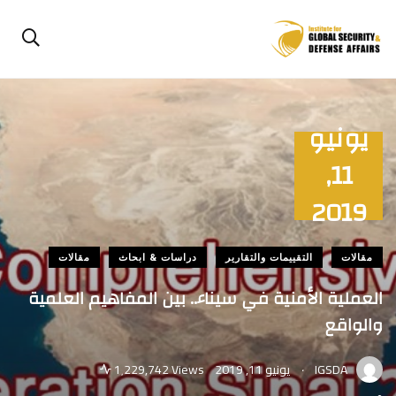
يونيو
11,
2019
مقالات
التقييمات والتقارير
دراسات & ابحاث
مقالات
العملية الأمنية في سيناء.. بين المفاهيم العلمية
والواقع
.
IGSDA
يونيو 11, 2019
1٬229,742 Views