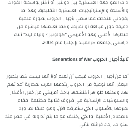
ذات المواجهة العسكرية بين دولتين أو أكثر بواسطة القوات
والأسلحة والإستراتيجيات العسكرية التقليدية. وهذا ما
يقودني للتحدث عما سمي بأجيال الحروب بصورة علمية
دقيقة دون مبالغة أو تفريط، وكما تعلمتها مباشرة من
منظرها الأصلي وهو الأمريكي “كولونيل/ وليام ليند” أثناء
دراستي بجامعة كرانفيلد بإنجلترا عام 2004.
ثانياً: أجيال الحروب
Generations of War:
أما عن أجيال الحروب فيجب أن نعلم أولاً أنها ليست كما يتصور
البعض أنها نوعية من الحروب إبتدعها الغرب لمحاربة أعدائهم
بها، ولكنها ظواهر أكتشفها باحث أمريكي من خلال الأفكار
والسلوكيات الإنسانية في ظروف قتالية مختلفة، فقام
بطرحها بالأسلوب الذي سأعرضه الآن، وهو طبقا لما ورد
بالمصادر الأصلية، والذي يختلف مع ما يتم تداوله في مصر منذ
سنوات، رجاء قرائته بتأني.