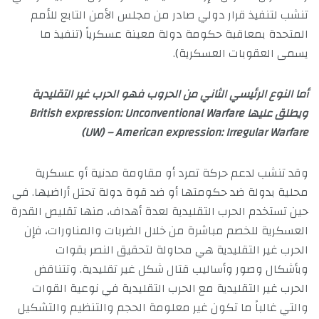
تنشب لتنفيذ قرار دولي صادر من مجلس الأمن التابع للأمم
المتحدة بمعاقبة حكومة دولة معينة عسكرياً (تنفيذ ما
يسمى العقوبات العسكرية).
أما النوع الرئيسي الثاني من الحروب فهو الحرب غير التقليدية
ويطلق عليها British expression: Unconventional Warfare
(UW) – American expression: Irregular Warfare
وقد تنشب لدعم حركة تمرد أو مقاومة مدنية أو عسكرية
محلية بدولة ضد حكومتها أو ضد قوة دولة تحتل أراضيها. في
حين تستخدم الحرب التقليدية لعدة أهداف، منها تقليص القدرة
العسكرية للخصم مباشرة من خلال الضربات والمناورات، فإن
الحرب غير التقليدية هي محاولة لتحقيق النصر بقوات
وبأشكال وصور وأساليب قتال شكل غير تقليدية. وتتناقض
الحرب غير التقليدية مع الحرب التقليدية في نوعية القوات
والتي غالباً ما تكون غير معلومة الحجم والتنظيم والتشكيل