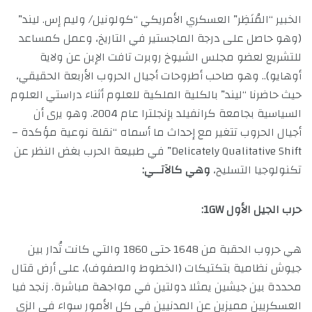
الخبير “المُنَظِر” العسكري الأمريكي “كولونيل/ وليم إس. ليند”
(وهو حاصل على درجة الماجستير في التاريخ، وعمل كمساعد
للتشريع لعضو مجلس الشيوخ روبرت تافت الإبن عن ولاية
أوهايو).. وهو صاحب أطروحات أجيال الحروب الأربعة الحقيقي،
حيث حاضرنا “ليند” بالكلية الملكية للعلوم أثناء دراستي العلوم
السياسية بجامعة كرانفيلد بإنجلترا عام 2004. وهو يرى أن
أجيال الحروب تتغير مع إحداث ما أسماه “نقلة نوعية مؤكدة –
Delicately Qualitative Shift” في طبيعة الحرب بغض النظر عن
تكنولوجيا التسليح،
وهي كالآتــي:
حرب الجيل الأول 1GW:
هي حروب الحقبة من 1648 حتى 1860 والتي كانت تُدار بين
جيوش نظامية بتكتيكات (الخطوط والصفوف)، على أرض قتال
محددة بين جيشين يمثلا دولتين في مواجهة مباشرة. زنجد فيا
العسكريين مميزين عن المدنيين في كل الأمور سواء في الزي