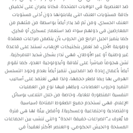
ضد العنصرية في الولايات المتحدة. فكانا يصران على تخفيض
كافة مستويات العنف التي يقابلونها دون أدنى مستويات
العنف الجسدي. ومن ثم قد يدار أيضاً بواسطة من مثلهم من
المعارضين في دولهم سواء ضد استعمار عسكري أو فكري.
كما يتميز الجيل الرابع من الحروب بأن يتضمن صراعات معقدة
وطويلة الأجل، قد تعمل بتكتيكات الإرهاب، تستند على قاعدة
غير وطنية أو عبر الأوطان، فهي تدار بشكل شديد اللامركزية.
تشن هجوماً مباشراً على ثقافة وأيدولوجية العدو، كما تقوم
أيضاً بأعمال إبادة ضد المدنيين. تتميز أيضاً بعدم وجود التسلسل
الهرمي بها ربما لصغر حجمها، ولذا فهي تعتمد على أساليب
التمرد وحروب العصابات. ويظهر فيها نوع من العمليات
النفسية المتطورة للغاية، وخاصة من خلال التلاعب بوسائل
الإعلام، فهي تستخدم جميع الضغوط المتاحة (سياسية
واقتصادية واجتماعية وعسكرية). وأفضل بيئة لها هي فترة
ما يُعرف بـ”الصراعات خفيفة الحدة” والتي تنشب بين الجماعات
المسلحة والجيش الحكومي. والعنصر الأكثر تعقيداً في