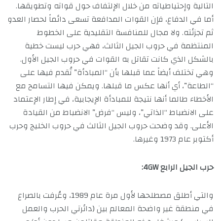
التالية وإحتياطياته من خلال الإلتفاف حول قواته وتطويقها.
أما في الدفاع، فإن القوات المدافعة تسعى دائماً لحصار العدو
ثم تجزئته. ولا مجال للمنافسة التقليدية على الخطوط
المنتظمة في حروب الجيل الثالث، فهي حرب ليست خطية
بالشكل الذي كانت تقاتل به القوات في حروب الجيل الأول.
وهي تختلف أيضاً عما قبلها بأن “المبادأة” تُقدم فيها على
“الطاعة”، أي أنها عكس ما قبلها. ويمكن فيها التسامح مع
الأخطاء طالما أنها نتيجة للمبادأة الإيجابية، في إطار الإعتماد
على الانضباط “الذاتي”، وليس “فرض” الانضباط من القيادة
الأعلى. وقد وضحت حروب الجيل الثالث في حروب الخليج وحرب
أكتوبر عام 1973 وغيرها.
حرب الجيل الرابع 4GW:
والتي أطلق مصطلحها لأول مرة عام 1989، وعُرفت بالصراع
في منطقة غير واضحة المعالم بين (دائرتي الحرب والعمل