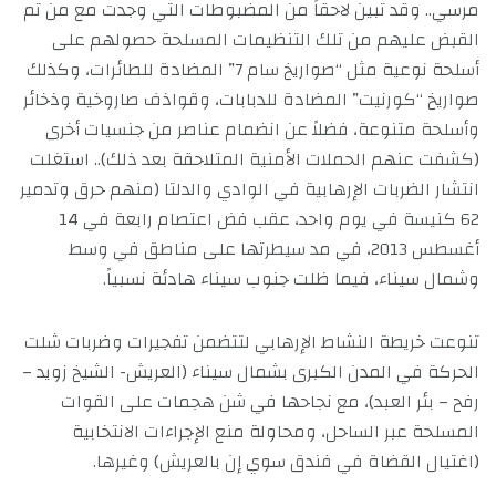
مرسي.. وقد تبين لاحقاً من المضبوطات التي وجدت مع من تم
القبض عليهم من تلك التنظيمات المسلحة حصولهم على
أسلحة نوعية مثل “صواريخ سام 7” المضادة للطائرات، وكذلك
صواريخ “كورنيت” المضادة للدبابات، وقواذف صاروخية وذخائر
وأسلحة متنوعة، فضلاً عن انضمام عناصر من جنسيات أخرى
(كشفت عنهم الحملات الأمنية المتلاحقة بعد ذلك).. استغلت
انتشار الضربات الإرهابية في الوادي والدلتا (منهم حرق وتدمير
62 كنيسة في يوم واحد، عقب فض اعتصام رابعة في 14
أغسطس 2013، في مد سيطرتها على مناطق في وسط
وشمال سيناء، فيما ظلت جنوب سيناء هادئة نسبياً.
تنوعت خريطة النشاط الإرهابي لتتضمن تفجيرات وضربات شلت
الحركة في المدن الكبرى بشمال سيناء (العريش- الشيخ زويد –
رفح – بئر العبد)، مع نجاحها في شن هجمات على القوات
المسلحة عبر الساحل، ومحاولة منع الإجراءات الانتخابية
(اغتيال القضاة في فندق سوي إن بالعريش) وغيرها.