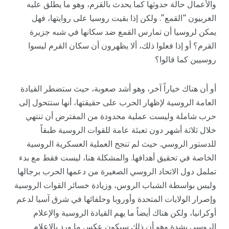
والأعمال حالة حدوثها كما يحدث بالقرم، وهو ما يطلق عليه
الغربيون “القمع”. ولكن إذا بقيت روسيا على روايتها، فهل
يمكن لروسيا أن تمارس القمع ضد سكانها في شبه جزيرة
القرم؟ أو إذا فعلوا ذلك، ألا يظهرون أن سكان القرم ليسوا
روسيين كما قالوا؟
أو أن هناك خياراً آخر، وهو أشد صعوبة، حيث ستضطر القيادة
العامة الروسية لإظهار الحرب على حقيقتها، أنها ستتحول إلى
حرب شاملة وليست عملية محدودة من المفترض أن تنتهي
خلال ثلاثة أشهر دون تعبئة عامة للقوات الروسية طبقاً
للدستور الروسي. حيث لم تنجح العملية العسكرية الروسية
الخاصة في تحقيق أهدافها. والمشكلة هنا، ليست فقط مع بدء
تململ دول الاتحاد الروسي الصغيرة من دعمها الحرب برجالها
وليس بواسطة الشباب الروس، وزيادة خسائر القوات الروسية
وإصرار الولايات المتحدة وأوروبا وحلفائها في شرق آسيا لدعم
أوكرانيا، ولكن هناك أيضاً ما يهم القيادة الروسية والإعلام
الروسي بشدة وهو أن ذلك سيكون عكس ما ورد بالإعلام