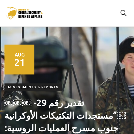
AUG
21
ASSESSMENTS & REPORTS
تقدير رقم 29- ￼￼￼
￼”مستجدات التكتيكات الأوكرانية
جنوب مسرح العمليات الروسية: