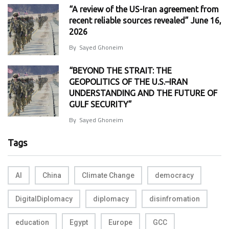
“A review of the US-Iran agreement from
recent reliable sources revealed” June 16,
2026
By
Sayed Ghoneim
“BEYOND THE STRAIT: THE
GEOPOLITICS OF THE U.S.–IRAN
UNDERSTANDING AND THE FUTURE OF
GULF SECURITY”
By
Sayed Ghoneim
Tags
AI
China
Climate Change
democracy
DigitalDiplomacy
diplomacy
disinfromation
education
Egypt
Europe
GCC