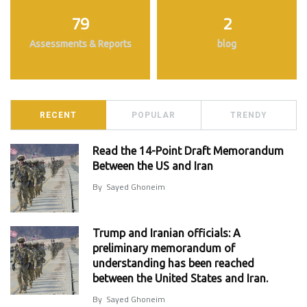
79
2
Assessments & Reports
blog
RECENT
POPULAR
TRENDY
Read the 14-Point Draft Memorandum
Between the US and Iran
By
Sayed Ghoneim
Trump and Iranian officials: A
preliminary memorandum of
understanding has been reached
between the United States and Iran.
By
Sayed Ghoneim