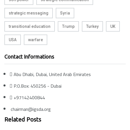
strategic messaging
Syria
transitional education
Trump
Turkey
UK
USA
warfare
Contact Informations
Abu Dhabi, Dubai, United Arab Emirates
P.O.Box: 450256 - Dubai
+97142400844
chairman@igsda.org
Related Posts