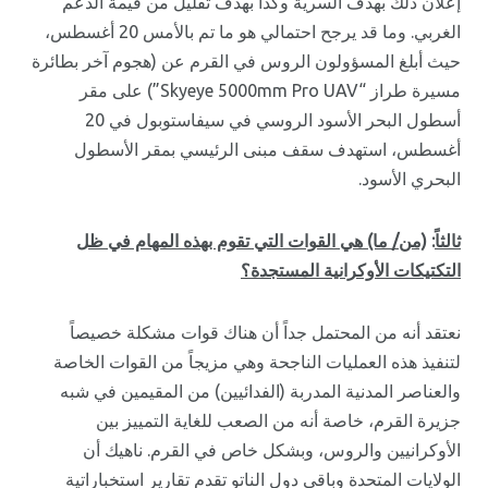
إعلان ذلك بهدف السرية وكذا بهدف تقليل من قيمة الدعم
الغربي. وما قد يرجح احتمالي هو ما تم بالأمس 20 أغسطس،
حيث أبلغ المسؤولون الروس في القرم عن (هجوم آخر بطائرة
مسيرة طراز “Skyeye 5000mm Pro UAV”) على مقر
أسطول البحر الأسود الروسي في سيفاستوبول في 20
أغسطس، استهدف سقف مبنى الرئيسي بمقر الأسطول
البحري الأسود.
ثالثاً
:
(من/ ما) هي القوات التي تقوم بهذه المهام في ظل
التكتيكات الأوكرانية المستجدة؟
نعتقد أنه من المحتمل جداً أن هناك قوات مشكلة خصيصاً
لتنفيذ هذه العمليات الناجحة وهي مزيجاً من القوات الخاصة
والعناصر المدنية المدربة (الفدائيين) من المقيمين في شبه
جزيرة القرم، خاصة أنه من الصعب للغاية التمييز بين
الأوكرانيين والروس، وبشكل خاص في القرم. ناهيك أن
الولايات المتحدة وباقي دول الناتو تقدم تقارير استخباراتية