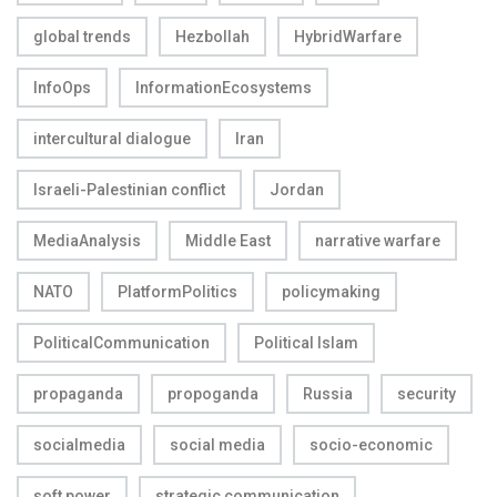
global trends
Hezbollah
HybridWarfare
InfoOps
InformationEcosystems
intercultural dialogue
Iran
Israeli-Palestinian conflict
Jordan
MediaAnalysis
Middle East
narrative warfare
NATO
PlatformPolitics
policymaking
PoliticalCommunication
Political Islam
propaganda
propoganda
Russia
security
socialmedia
social media
socio-economic
soft power
strategic communication