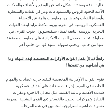
عالية الدقة ومحدثة بشكل دائم عن الوضع والأهداف والملاذات
الآمنة للجنود الروس والمستودعات ومراكز القيادة والسيطرة
وأوضاع القوات وغيرها من معلومات هامة عن الأوضاع
العسكرية الروسية في القرم. وربما تلاحظ تزايد ابتعاد القوات
البحرية الروسية التابعة لميناء سيڤيستوبول جنوب القرم، في
محاولة لتجنب حصول القوات الأوكرانية على معلومات موقوتة
عنها من جانب، وتجنب سهولة استهدافها من جانب آخر.
رابعاً:
(
ماذا) تفعل القوات الأوكرانية المخصصة لهذه المهام وما
هي أهدافهم من تنفيذها؟
تقوم القوات الأوكرانية المخصصة لتنفيذ حرب عصابات والمهام
الخاصة في القرم بإجراءات مضادة على أهداف عسكرية
شديدة الأهمية وعالية القيمة، مثل مخاذن الذخيرة ومقرات
القيادة وتمركزات الجنود. فالخسائر ٥ي القوى البشرية المدربة
تعتبر ذات أهمية استراتيچية للجانبين في هذه المرحلة.