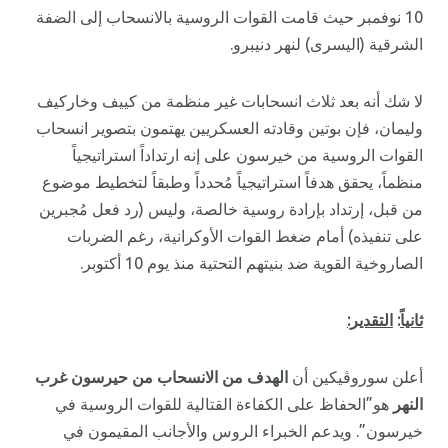
10 نوفمبر حيث قامت القوات الروسية بالانسحاب إلى الضفة
الشرقية (اليسرى) لنهر دنيبرو.
لا شك أنه بعد ثلاث انسحابات غير منظمة من كييف وخاركيف
وليمان، فإن بوتين وقادته العسكريين يهتمون بتصوير انسحاب
القوات الروسية من خيرسون على إنه ارتداداً استراتيجياً
منظماً، يحقق هدفاً استراتيجياً مُحدداً وطبقاً لتخطيط موضوع
من قبل، إرتداد بإرادة روسية خالصة، وليس (رد فعل مُجبرين
على تنفيذه) أمام ضغط القوات الأوكرانية، رغم الضربات
الصاروخية القوية ضد بنيتهم التحتية منذ يوم 10 أكتوبر.
ثانياً
:
التقدير:
أعلن سوروڤيكين أن
الهدف من الانسحاب من حيرسون غرب
النهر
هو”الحفاظ على الكفاءة القتالية للقوات الروسية في
خيرسون”. ويدعم الخبراء الروس والأجانب المقيمون في