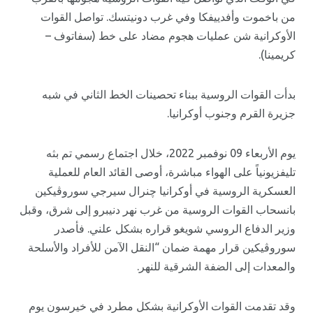
من باخموت وأفدييفكا وفي غرب دونيتسك. تواصل القوات
الأوكرانية شن عمليات هجوم مضاد على خط (سفاتوف –
كريمينا).
بدأت القوات الروسية ببناء تحصينات الخط الثاني في شبه
جزيرة القرم وجنوب أوكرانيا.
يوم الأربعاء 09 نوفمبر 2022، خلال اجتماع رسمي تم بثه
تليفزيونياً على الهواء مباشرة، أوصى القائد العام للعملية
العسكرية الروسية في أوكرانيا چنرال سيرجي سوروڤيكين
بانسحاب القوات الروسية من غرب نهر دنيبرو إلى شرق، وقبل
وزير الدفاع الروسي شويغو قراره بشكل علني. فأصدر
سوروڤيكين قرار مهمة ضمان “النقل الآمن للأفراد والأسلحة
والمعدات إلى الضفة الشرقية للنهر.
وقد تقدمت القوات الأوكرانية بشكل مطرد في خيرسون يوم