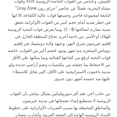
للجيش، وعناصر من القوات الخاصة الروسية VDV وقوات
مشاة البحرية، فضلاً عن عناصر “جراي زون Gray Zone”
التابعة لمجموعة فاجنر. وجميعها قوات عالية الكفاءة، إلا انها
في خطر شديد أمام حجم كبير من القوات الأوكرانية تحقق
نسبة مقارنة لصالحها (4 : 1)، وبما يعرض قوات النخبة الروسية
للهلاك أو الأسر. من ناحية أخرى تحتاج المنطقة العازل في
إقليم خيرسون شرق النهر، وجبهة ولاية دونيتسك في إقليم
دونباس المتعثرة منذ شهر يونيو، لحجم أكبر من القوات، خاصة
قوات النخبة لرفع من كفاءتها القتالية وبما يمكنها على الأقل
من الاحتفاظ بما حققته من مكتسبات وضم أراضي جديدة ولو
مدينة باخموت الاستراتيجية على الأقل، التي تقاتل للاستيلاء
عليها منذ خمسة أشهر دون جدوى.
من جانب آخر، فقد أقر سوروڤيكين بشكل مباشر بأن القوات
الروسية لا تستطيع إمداد تجمعاتها في مدينة خيرسون
والمناطق المحيطة بها بسبب الضربات الأوكرانية على خطوط
الإمداد الروسية الهامة إلى الضفة الغربية. وأشارت مصادر