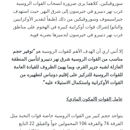
سوروڤيكين، كلاهما يرى ضرورة انسحاب القوات الروسية
غرب نهر دنيبرو في خيرسون إلى شرق النهر. حيث استهدف
جيراسيموف وسوروڤيكين من ذلك (طبقاً لتقدير الأوكرانيين
والناتو) إشراك قوات أوكرانية كبيرة في الهجوم على مناطق
غرب نهر دنيبرو في خيرسون لتدميرها بضربة قوية.
إلا أنني اري أن الهدف الأهم للقوات الروسية هو
“توفير حجم
مناسب من القوات الروسية شرق نهر دنيبرو لتأمين المنطقة
العازلة لشبه جزير القرم، وبما يهيئ الظروف للقيادة العامة
للقوات الروسية للتركيز على إقليم دونباس لتطهيره من
القوات الأوكرانية واستكمال الاستيلاء عليه”
.
عامل القوات (المكون المادي):
يتواجد حجم كبير من القوات الروسية خاصة قوات النخبة مثل
الفرقة 76 والفرقة 106 المحمولين جواً والفيلق 22 التابع