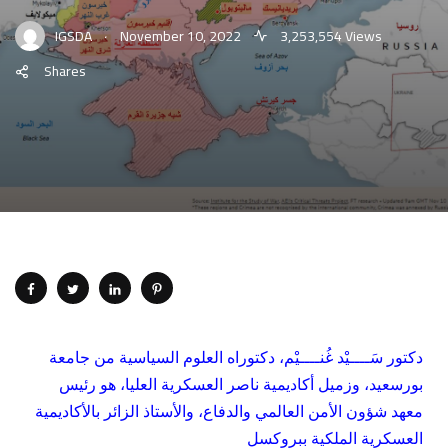
.
IGSDA
November 10, 2022
3,253,554 Views
Shares
دكتور سَــــيْد غُنــــيْم، دكتوراه العلوم السياسية من جامعة
بورسعيد، وزميل أكاديمية ناصر العسكرية العليا، هو رئيس
معهد شؤون الأمن العالمي والدفاع، والأستاذ الزائر بالأكاديمية
العسكرية الملكية ببروكسل