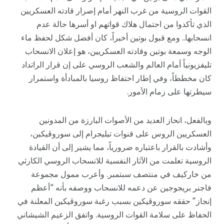
القوات الروسية من غرب النهر أمام إصرار قادته العسكريين
الذي تأكدوا من احتمال هلاك قواتهم او أسرها حالة عدم
انسحابها.. ومع قبول بوتين أخيراً، كان أفضل شكل لحفظ ماء
الوجه وسمعة بوتين وقادته العسكريين، هو إعلان الانسحاب
تليفزيونياً أمام العالم والشعب الروسي على إن قرار الراتداد
كان مخططاً، وفي إطار احتفاظ روسيا بالمبادأة واستمرار
سيطرتها على زمام الأمور.
وبالفعل، انحاز العديد من الأصوات البارزة من المدونين
العسكريين الروس على قنوات تيليجرام إلى سوروڤيكين،
وأشادت بالقرار باعتباره ضرورياً، مما يشير إلى أن القيادة
الروسية تعلمت من الآثار النفسية للانسحاب الروسي الكارثي
من خاركيف في منتصف سبتمبر. وأعرب ممول مجموعة
فاجنر بريجوجين عن دعمه للانسحاب ووصفه بأنه “أعظم
إنجاز” حققه سوروڤيكين بسبب رغبة سوروڤيكين المعلنة في
الحفاظ على سلامة القوات الروسية. واتفق الزعيم الشيشاني