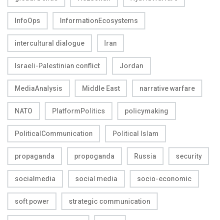
InfoOps
InformationEcosystems
intercultural dialogue
Iran
Israeli-Palestinian conflict
Jordan
MediaAnalysis
Middle East
narrative warfare
NATO
PlatformPolitics
policymaking
PoliticalCommunication
Political Islam
propaganda
propoganda
Russia
security
socialmedia
social media
socio-economic
soft power
strategic communication