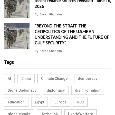
recent reliable sources revealed” June 16,
2026
By
Sayed Ghoneim
“BEYOND THE STRAIT: THE
GEOPOLITICS OF THE U.S.–IRAN
UNDERSTANDING AND THE FUTURE OF
GULF SECURITY”
By
Sayed Ghoneim
Tags
AI
China
Climate Change
democracy
DigitalDiplomacy
diplomacy
disinfromation
education
Egypt
Europe
GCC
global trends
Hezbollah
HybridWarfare