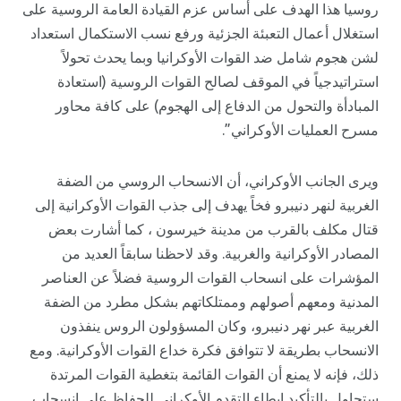
روسيا هذا الهدف على أساس عزم القيادة العامة الروسية على
استغلال أعمال التعبئة الجزئية ورفع نسب الاستكمال استعداد
لشن هجوم شامل ضد القوات الأوكرانيا وبما يحدث تحولاً
استراتيدجياً في الموقف لصالح القوات الروسية (استعادة
المبادأة والتحول من الدفاع إلى الهجوم) على كافة محاور
مسرح العمليات الأوكراني”.
ويرى الجانب الأوكراني، أن الانسحاب الروسي من الضفة
الغربية لنهر دنيبرو فخاً يهدف إلى جذب القوات الأوكرانية إلى
قتال مكلف بالقرب من مدينة خيرسون ، كما أشارت بعض
المصادر الأوكرانية والغربية. وقد لاحظنا سابقاً العديد من
المؤشرات على انسحاب القوات الروسية فضلاً عن العناصر
المدنية ومعهم أصولهم وممتلكاتهم بشكل مطرد من الضفة
الغربية عبر نهر دنيبرو، وكان المسؤولون الروس ينفذون
الانسحاب بطريقة لا تتوافق فكرة خداع القوات الأوكرانية. ومع
ذلك، فإنه لا يمنع أن القوات القائمة بتغطية القوات المرتدة
ستحاول بالتأكيد إبطاء التقدم الأوكراني للحفاظ على انسحاب