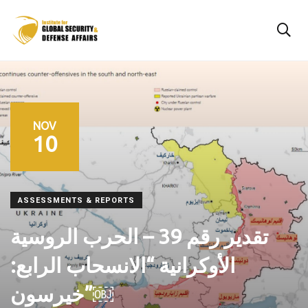
NOV
10
ASSESSMENTS & REPORTS
تقدير رقم 39 – الحرب الروسية
الأوكرانية “الانسحاب الرابع:
خيرسون”￼