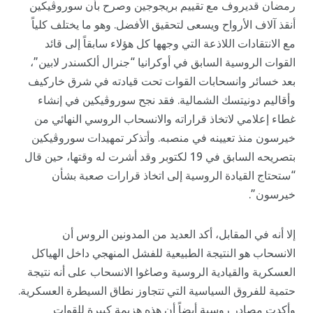
رمضان قديروف مع تقييم بريجوجين وصرح بأن سوروڤيكين
أنقذ آلاف الأرواح ويسعى لتحقيق الأفضل. وهو ما يختلف كلياً
مع الانتقادات اللاذعة التي وجهها كل هؤلاء سابقاً إلى قائد
القوات الروسية السابق في أوكرانيا “جنرال ألكسندر لابين”،
بعد خسائر وانسحابات القوات تحت قيادته في شرق خاركيف
وأقاليم دونيتسك الشمالية. فقد نجح سوروڤيكين في إنشاء
غطاء إعلامي لاتخاذ قراراته والانسحاب الروسي النهائي من
خيرسون منذ تعيينه في منصبه. وأتذكر تمهيدات سوروڤيكين
بتصريحه السابق في 19 لكتوبر وقد أشرت له وقتها، حين قال
“ستحتاج القيادة الروسية إلى اتخاذ قرارات صعبة بشأن
خيرسون”.
إلا أنه في المقابل، أكد العديد من المدونين الروس أن
الانسحاب هو النتيجة الطبيعية للفشل المنهجي داخل الهياكل
العسكرية والقيادية الروسية وصاغوا الانسحاب على أنه نتيجة
حتمية للفروق السياسية التي تتجاوز نطاق السيطرة العسكرية.
وأكدت مصادر روسية أيضاً أن هذه هزيمة كبيرة للقوات