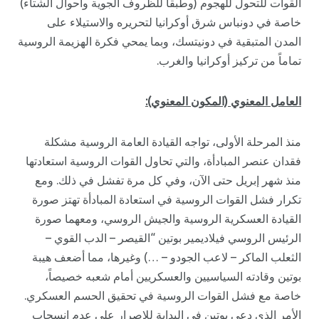
القوات للتحول للهجوم (وطبقاً للظروف الجوية وأحوال الشتاء)
خاصة في دونباس شرق أوكرانيا لتحريره والاستيلاء على
المدن المتبقية في دونيتسك، وبما يمحي فكرة الهزيمة الروسية
تماماً من تركيز أوكرانيا والغرب.
العامل المعنوي (المكون المعنوي):
منذ المرحلة الأولى، تواجه القيادة العامة الروسية مشكلة
فقدان عنصر المبادأة، والتي تحاول القوات الروسية استعادتها
منذ شهر إبريل حتى الآن، وفي كل مرة تفشل في ذلك. ومع
تكرار فشل القوات الروسية في استعادة المبادأة تهتز صورة
القيادة العسكرية الروسية والجيش الروسي، ومعهما صورة
الرئيس الروسي فيلاديمير بوتين “القيصر – الدب القوي –
الثعلب الماكر – لاعب الجودو – …) وغيرها، مما أضعف هيبة
بوتين وقادته السياسيين والعسكريين أمام شعبه خصيصاً،
خاصة مع فشل القوات الروسية في تحقيق الحسم العسكري.
الأمر الذي دعى بوتين في البداية للإصرار على عدم انسحاب