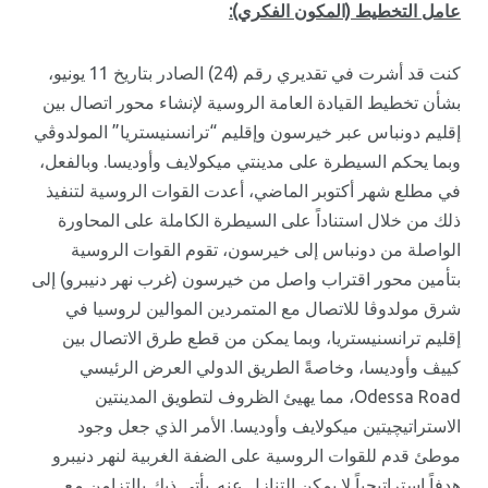
عامل التخطيط (المكون الفكري):
كنت قد أشرت في تقديري رقم (24) الصادر بتاريخ 11 يونيو،
بشأن تخطيط القيادة العامة الروسية لإنشاء محور اتصال بين
إقليم دونباس عبر خيرسون وإقليم “ترانسنيستريا” المولدوڤي
وبما يحكم السيطرة على مدينتي ميكولايف وأوديسا. وبالفعل،
في مطلع شهر أكتوبر الماضي، أعدت القوات الروسية لتنفيذ
ذلك من خلال استناداً على السيطرة الكاملة على المحاورة
الواصلة من دونباس إلى خيرسون، تقوم القوات الروسية
بتأمين محور اقتراب واصل من خيرسون (غرب نهر دنيبرو) إلى
شرق مولدوڤا للاتصال مع المتمردين الموالين لروسيا في
إقليم ترانسنيستريا، وبما يمكن من قطع طرق الاتصال بين
كييڤ وأوديسا، وخاصةً الطريق الدولي العرض الرئيسي
Odessa Road، مما يهيئ الظروف لتطويق المدينتين
الاستراتيچيتين ميكولايف وأوديسا. الأمر الذي جعل وجود
موطئ قدم للقوات الروسية على الضفة الغربية لنهر دنيبرو
هدفاً استراتيجياً لا يمكن التنازل عنه. يأتي ذبك بالتزامن مع